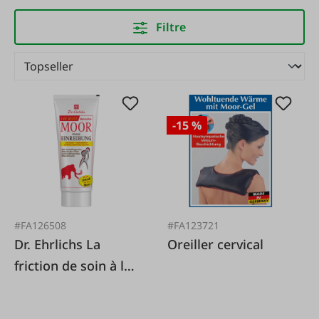
Filtre
-15 %
#FA126508
#FA123721
Dr. Ehrlichs La
Oreiller cervical
friction de soin à la
tourbe rouge de
Mammuthus 100ml