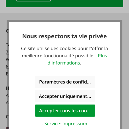
Contact
Heures d'ouverture:
Nous respectons ta vie privée
Téléphone :
0043 7672
lundi - vendredi:
Ce site utilise des cookies pour t'offrir la
716-0
8 a.m. - 5 p.m
meilleure fonctionnalité possible...
Plus
WhatsApp :
0043 677
d'informations
.
63514619
Samedi:
Email :
info@faie.at
8 a.m. - 12 a.m.
Paramètres de confidentialité
Handelsstraße 9
A-4844 Regau
Accepter uniquement les cookies foncti
Autriche
Accepter tous les cookies
Catalogues
Télécharger notre
- Service: Impressum
application