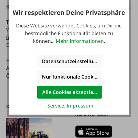
Kontakt
Telefonisch erreichbar:
Wir respektieren Deine Privatsphäre
Tel:
0043 7672 716-0
Mo - Fr:
Diese Website verwendet Cookies, um Dir die
WhatsApp:
0043 677
07:30 - 17.00 Uhr
bestmögliche Funktionalität bieten zu
63514619
Sa:
können...
Mehr Informationen
.
E-Mail:
info@faie.at
08:00 - 12:00 Uhr
Handelsstraße 9
Fachmarkt
Datenschutzeinstellungen
A-4844 Regau
Mo - Fr:
Österreich
08:00 - 17:00 Uhr
Nur funktionale Cookies akzeptieren
Sa:
08:00 - 12:00 Uhr
Alle Cookies akzeptieren
- Service: Impressum
Kataloge
FAIE App
herunterladen