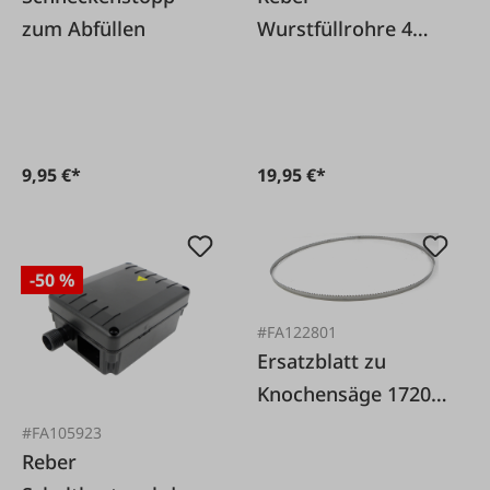
zum Abfüllen
Wurstfüllrohre 4
Stück
9,95 €*
19,95 €*
-50 %
#FA122801
Ersatzblatt zu
Knochensäge 1720
(FA:121945)
#FA105923
Reber