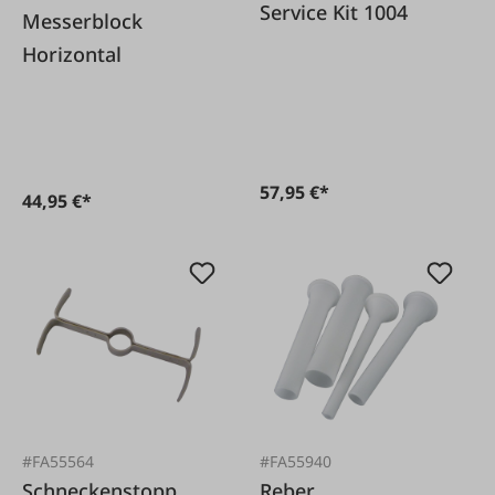
Service Kit 1004
Messerblock
Horizontal
57,95 €*
44,95 €*
#FA55564
#FA55940
Schneckenstopp
Reber