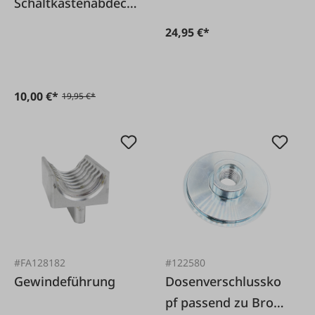
Schaltkastenabdeck
ung
24,95 €*
10,00 €*
19,95 €*
#FA128182
#122580
Gewindeführung
Dosenverschlussko
pf passend zu Browi