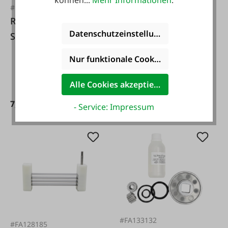
Servicekit 1002
#FA64328
Reber
Datenschutzeinstellungen
Schneckenstopp
zum Wurstabfüllen
Nur funktionale Cookies akzeptieren
Alle Cookies akzeptieren
18,95 €*
7,50 €*
- Service: Impressum
#FA133132
#FA128185