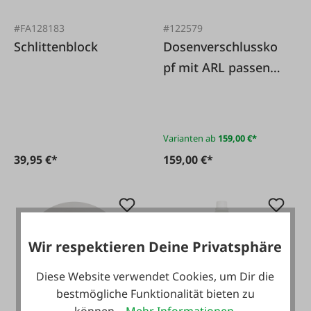
#FA128183
#122579
Schlittenblock
Dosenverschlussko
pf mit ARL passend
zu Browi 3 & 3A
Varianten ab
159,00 €*
39,95 €*
159,00 €*
Wir respektieren Deine Privatsphäre
Diese Website verwendet Cookies, um Dir die
bestmögliche Funktionalität bieten zu
#FA133131
können...
Mehr Informationen
.