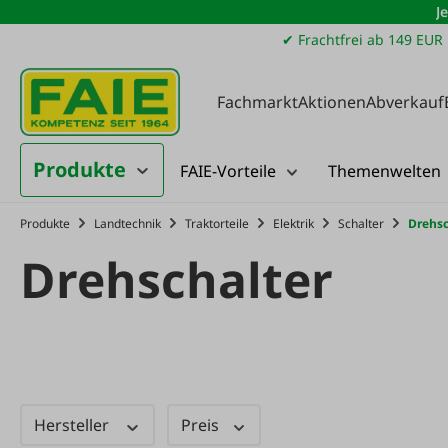
J
m Hauptinhalt springen
Zur Suche springen
Zur Hauptnavigation springen
✔ Frachtfrei ab 149 EUR
Fachmarkt
Aktionen
Abverkauf
Produkte
FAIE-Vorteile
Themenwelten
Produkte
Landtechnik
Traktorteile
Elektrik
Schalter
Drehsc
Drehschalter
Hersteller
Preis