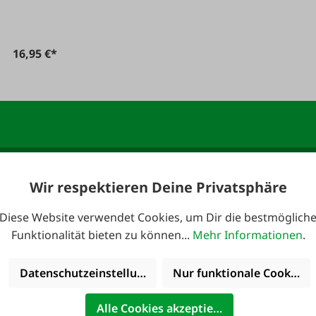
16,95 €*
Wir respektieren Deine Privatsphäre
anmelden und 10,-
E-Mail-Adresse
*
Diese Website verwendet Cookies, um Dir die bestmöglich
Funktionalität bieten zu können...
Mehr Informationen
.
Datenschutzeinstellungen
Nur funktionale Cookies 
 erreichbar:
Kataloge
Alle Cookies akzeptieren