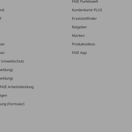
FAIE Punktewelt
and
Kundenkarte PLUS
f
Ersatzteilfinder
Ratgeber
Marken
bar
Produktvideos
bar
FAIE App
& Umweltschutz
meldung)
meldung)
FAIE Arbeitskleidung
ungen
ung (Formular)