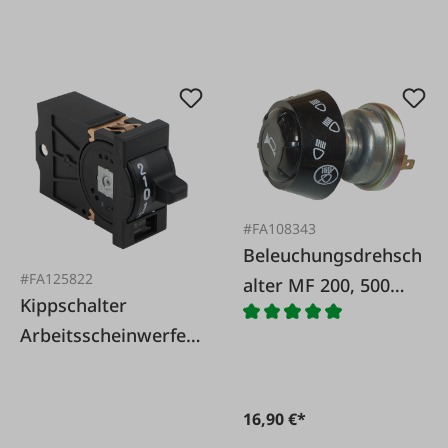
#FA108343
Beleuchungsdrehsch
#FA125822
alter MF 200, 500
Kippschalter
Serie
Arbeitsscheinwerfer
vorne & hinten Fendt
16,90 €*