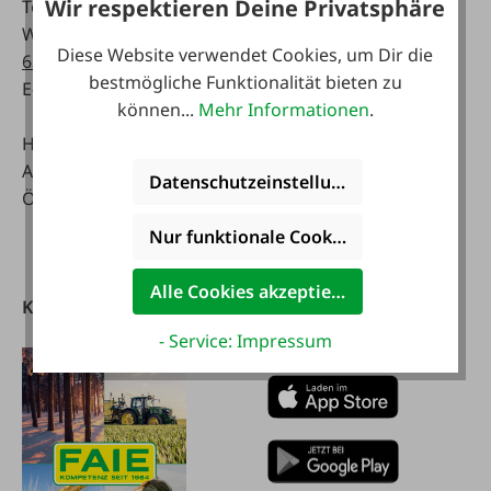
Wir respektieren Deine Privatsphäre
Tel:
0043 7672 716-0
Mo - Fr:
WhatsApp:
0043 677
07:30 - 17.00 Uhr
Diese Website verwendet Cookies, um Dir die
63514619
Sa:
bestmögliche Funktionalität bieten zu
E-Mail:
info@faie.at
08:00 - 12:00 Uhr
können...
Mehr Informationen
.
Handelsstraße 9
Fachmarkt
A-4844 Regau
Mo - Fr:
Datenschutzeinstellungen
Österreich
08:00 - 17:00 Uhr
Sa:
Nur funktionale Cookies akzeptieren
08:00 - 12:00 Uhr
Alle Cookies akzeptieren
Kataloge
FAIE App
herunterladen
- Service: Impressum