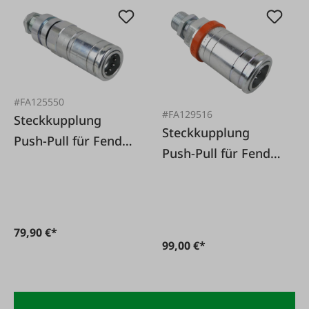
#FA125550
#FA129516
Steckkupplung
Steckkupplung
Push-Pull für Fendt
Push-Pull für Fendt
mit Schottgewinde
mit Schottgewinde
M22x1,5 15L
M22x1,5 15L
79,90 €*
99,00 €*