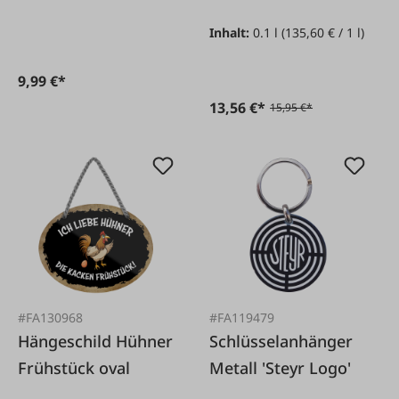
100ml
Inhalt:
0.1 l
(135,60 € / 1 l)
9,99 €*
13,56 €*
15,95 €*
#FA130968
#FA119479
Hängeschild Hühner
Schlüsselanhänger
Frühstück oval
Metall 'Steyr Logo'