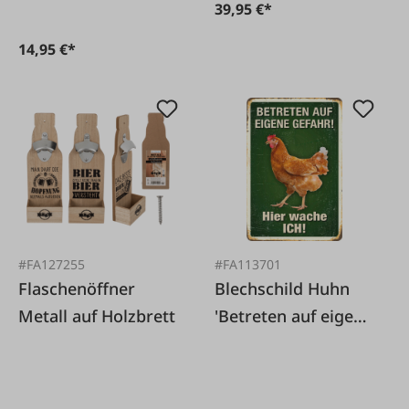
39,95 €*
14,95 €*
#FA127255
#FA113701
Flaschenöffner
Blechschild Huhn
Metall auf Holzbrett
'Betreten auf eigene
Gefahr!' Hier wache
Ich!