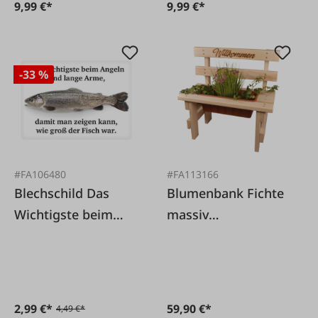
9,99 €*
9,99 €*
-33 %
#FA106480
#FA113166
Blechschild Das
Blumenbank Fichte
Wichtigste beim
massiv
Angeln sind lange
'Willkommen'
Arme
2,99 €*
59,90 €*
4,49 €*