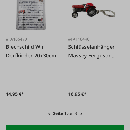
#FA106479
#FA118440
Blechschild Wir
Schlüsselanhänger
Dorfkinder 20x30cm
Massey Ferguson
135
14,95 €*
16,95 €*
Seite 1
von 3