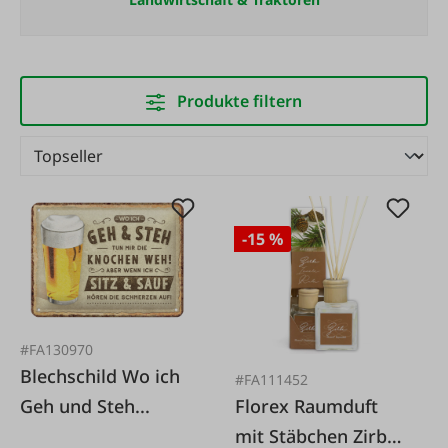
Produkte filtern
-15 %
#FA130970
Blechschild Wo ich
#FA111452
Florex Raumduft
Geh und Steh...
mit Stäbchen Zirbe