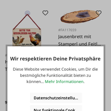
#FA117659
Jausenbrett mit
Stamperl und Feitl
mit
#FA130966
Wir respektieren Deine Privatsphäre
Geburtstagspruch
Hängeschild Bitte
Tor geschlossen
Diese Website verwendet Cookies, um Dir die
bestmögliche Funktionalität bieten zu
halten!
29,90 €*
können...
Mehr Informationen
.
Datenschutzeinstellungen
9,99 €*
Nur funktionale Cookies akzeptieren