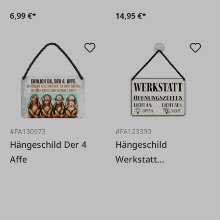
6,99 €*
14,95 €*
#FA130973
#FA123390
Hängeschild Der 4
Hängeschild
Affe
Werkstatt
Öffnungszeiten