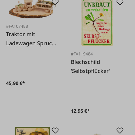
#FA107488
Traktor mit
Ladewagen Spruch
Gesundheit und
#FA119484
Glück .. Deko Artikel
Blechschild
'Selbstpflücker'
45,90 €*
12,95 €*