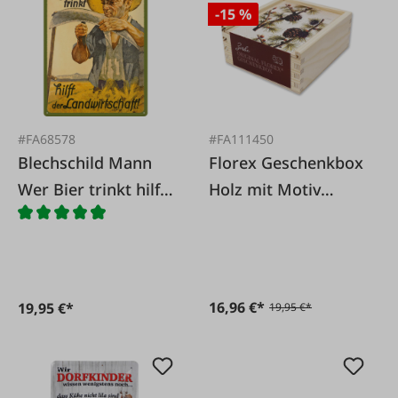
-15 %
#FA68578
#FA111450
Blechschild Mann
Florex Geschenkbox
Wer Bier trinkt hilft
Holz mit Motiv
der Landwirtschaft
'Zirbe'
16,96 €*
19,95 €*
19,95 €*