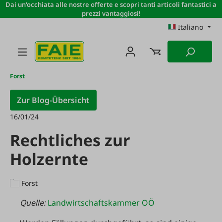
Dai un'occhiata alle nostre offerte e scopri tanti articoli fantastici a
Passa al contenuto principale
prezzi vantaggiosi!
Italiano
Forst
Zur Blog-Übersicht
16/01/24
Rechtliches zur
Holzernte
Forst
Quelle:
Landwirtschaftskammer OÖ