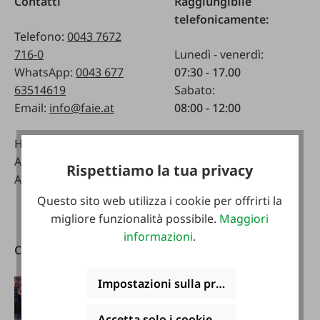
Contatti
Raggiungibile
telefonicamente:
Telefono:
0043 7672
716-0
Lunedì - venerdì:
WhatsApp:
0043 677
07:30 - 17.00
63514619
Sabato:
Email:
info@faie.at
08:00 - 12:00
Handelsstraße 9
Negozio specializzato
A-4844 Regau
Lunedì - venerdì:
Rispettiamo la tua privacy
Austria
08:00 - 17:00
Sabato:
Questo sito web utilizza i cookie per offrirti la
08:00 - 12:00
migliore funzionalità possibile.
Maggiori
informazioni
.
Cataloghi
Scarica l'app FAIE
Impostazioni sulla privacy
Accetta solo i cookie funzionali