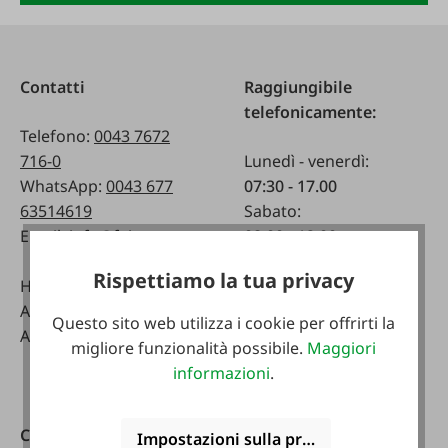
Contatti
Raggiungibile
telefonicamente:
Telefono:
0043 7672
716-0
Lunedì - venerdì:
WhatsApp:
0043 677
07:30 - 17.00
63514619
Sabato:
Email:
info@faie.at
08:00 - 12:00
Rispettiamo la tua privacy
Handelsstraße 9
Negozio specializzato
A-4844 Regau
Lunedì - venerdì:
Questo sito web utilizza i cookie per offrirti la
Austria
08:00 - 17:00
migliore funzionalità possibile.
Maggiori
Sabato:
informazioni
.
08:00 - 12:00
Cataloghi
Scarica l'app FAIE
Impostazioni sulla privacy