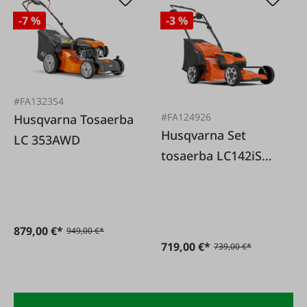
-7 %
-3 %
#FA132354
#FA124926
Husqvarna Tosaerba
Husqvarna Set
LC 353AWD
tosaerba LC142iS
con 2 batterie e
caricabatteria
879,00 €*
949,00 €*
719,00 €*
739,00 €*