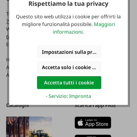
Rispettiamo la tua privacy
telefonicamente:
Telefono:
0043 7672
Questo sito web utilizza i cookie per offrirti la
716-0
Lunedì - venerdì:
migliore funzionalità possibile.
Maggiori
WhatsApp:
0043 677
07:30 - 17.00
informazioni
.
63514619
Sabato:
Email:
info@faie.at
08:00 - 12:00
Impostazioni sulla privacy
Handelsstraße 9
Negozio specializzato
A-4844 Regau
Lunedì - venerdì:
Accetta solo i cookie funzionali
Austria
08:00 - 17:00
Sabato:
Accetta tutti i cookie
08:00 - 12:00
- Servizio: Impronta
Cataloghi
Scarica l'app FAIE