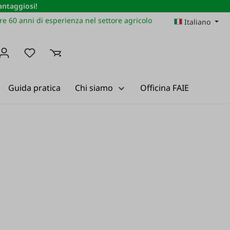
vantaggiosi!
re 60 anni di esperienza nel settore agricolo
Italiano
Hai 0 articoli nella lista dei desideri
Guida pratica
Chi siamo
Officina FAIE