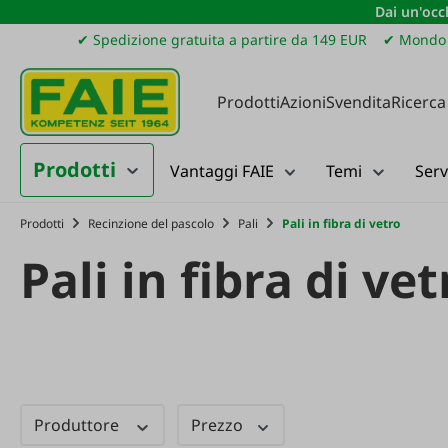
Dai un'occh
ssa al contenuto principale
Salta alla ricerca
Passa alla navigazione principale
✔ Spedizione gratuita a partire da 149 EUR
✔ Mondo 
Prodotti
Azioni
Svendita
Ricerca
Prodotti
Vantaggi FAIE
Temi
Serv
Prodotti
Recinzione del pascolo
Pali
Pali in fibra di vetro
Pali in fibra di vet
Produttore
Prezzo