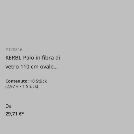
#120616
KERBL Palo in fibra di
vetro 110 cm ovale
blu 10 pezzi.
Contenuto:
10 Stück
(2,97 € / 1 Stück)
Da
29,71 €*