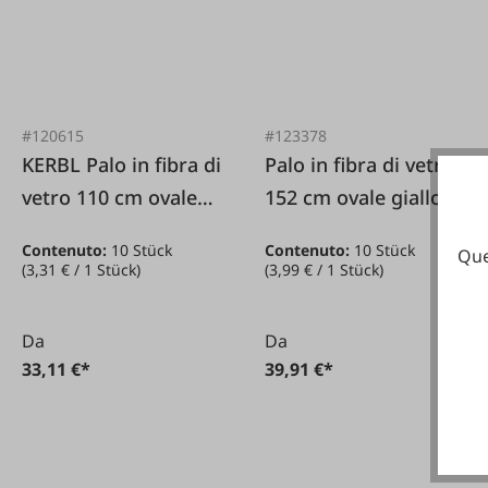
#120615
#123378
KERBL Palo in fibra di
Palo in fibra di vetro
vetro 110 cm ovale
152 cm ovale giallo
giallo 10 pezzi.
10 pezzi.
Contenuto:
10 Stück
Contenuto:
10 Stück
Que
(3,31 € / 1 Stück)
(3,99 € / 1 Stück)
Da
Da
33,11 €*
39,91 €*