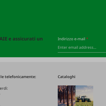
FAIE e assicurati un
Indirizzo e-mail
*
le telefonicamente:
Cataloghi
erdì:
0
0