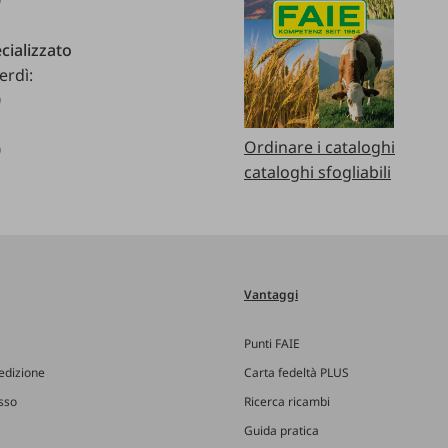
cializzato
erdì:
0
Ordinare i cataloghi
0
cataloghi sfogliabili
Vantaggi
Punti FAIE
edizione
Carta fedeltà PLUS
esso
Ricerca ricambi
Guida pratica