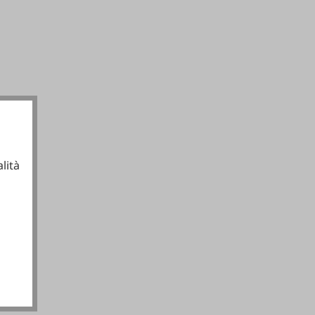
lità
ionali