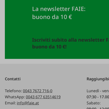
La newsletter FAIE:
buono da 10 €
Iscriviti subito alla newsletter 
buono da 10 €!
Contatti
Raggiungibi
Telefono:
0043 7672 716-0
Lunedì - ven
WhatsApp:
0043 677 63514619
07:30 - 17.0
Email:
info@faie.at
Sabato:
08:00 - 12:0