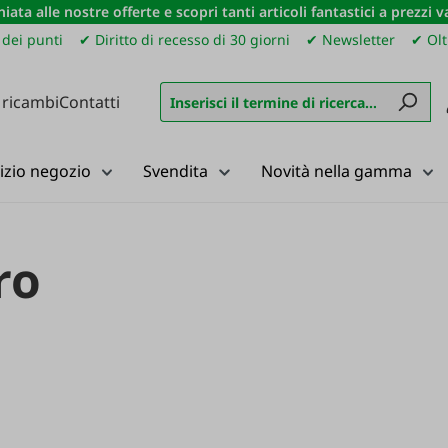
iata alle nostre offerte e scopri tanti articoli fantastici a prezzi 
dei punti
✔ Diritto di recesso di 30 giorni
✔ Newsletter
✔ Olt
 ricambi
Contatti
izio negozio
Svendita
Novità nella gamma
ro