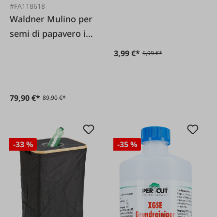
di ghiaccio
#FA118618
Waldner Mulino per
semi di papavero in
metallo
3,99 €*
5,99 €*
79,90 €*
89,90 €*
-33 %
-35 %