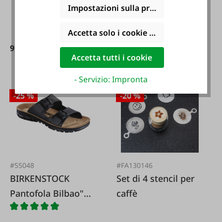
Impostazioni sulla privacy
Accetta solo i cookie funzionali
9,99 €*
3,99 €*
15,99 €*
5,99 €*
Accetta tutti i cookie
- Servizio: Impronta
-25 %
-20 %
#55048
#FA130146
BIRKENSTOCK
Set di 4 stencil per
Pantofola Bilbao"
caffè
nera per piedi