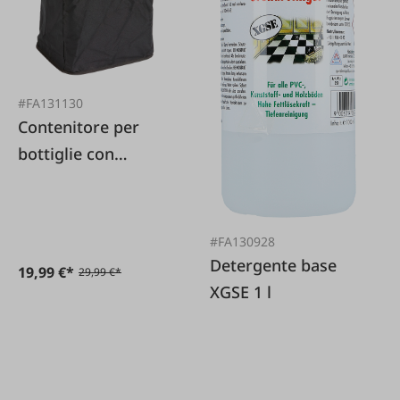
#FA131130
Contenitore per
bottiglie con
coperchio
#FA130928
Detergente base
19,99 €*
29,99 €*
XGSE 1 l