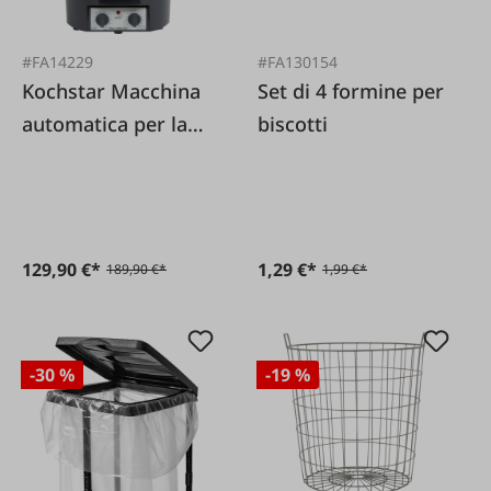
#FA14229
#FA130154
Kochstar Macchina
Set di 4 formine per
automatica per la
biscotti
conservazione con
timer
129,90 €*
1,29 €*
189,90 €*
1,99 €*
-30 %
-19 %