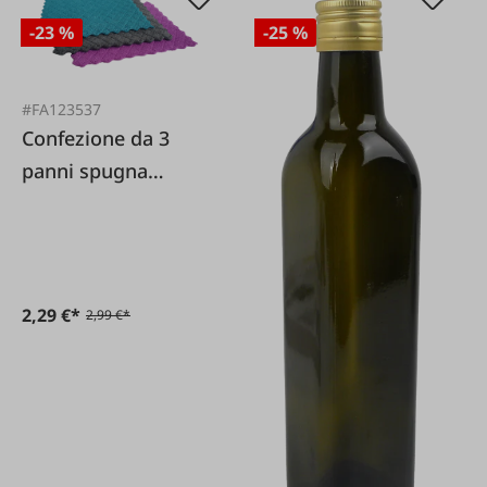
-23 %
-25 %
#FA123537
Confezione da 3
panni spugna
17x20cm
2,29 €*
2,99 €*