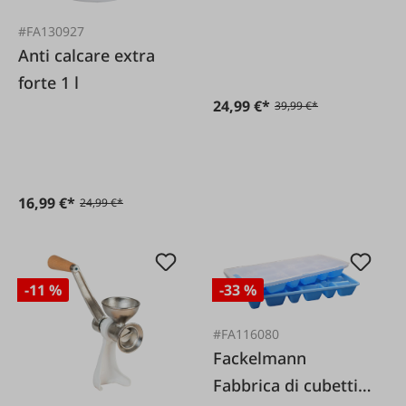
coperchio e 2 borse
#FA130927
per il trasporto
Anti calcare extra
forte 1 l
24,99 €*
39,99 €*
16,99 €*
24,99 €*
-11 %
-33 %
#FA116080
Fackelmann
Fabbrica di cubetti