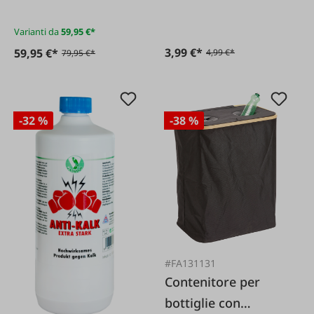
normali e forti"
Varianti da
59,95 €*
3,99 €*
59,95 €*
4,99 €*
79,95 €*
-32 %
-38 %
#FA131131
Contenitore per
bottiglie con