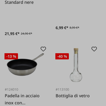
Standard nere
domestici
6,99 €*
8,99 €*
21,95 €*
24,90 €*
-13 %
-40 %
#124010
#113100
Padella in acciaio
Bottiglia di vetro
inox con