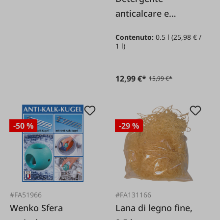
anticalcare e
anticalcare urinario
Contenuto:
0.5 l
(25,98 € /
JK650 Concentrato
1 l)
12,99 €*
15,99 €*
-50 %
-29 %
#FA51966
#FA131166
Wenko Sfera
Lana di legno fine,