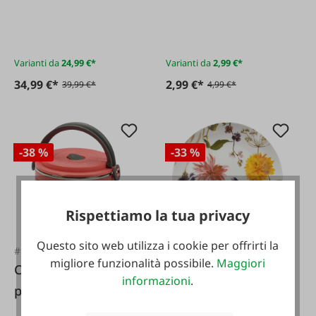
rivestimento
antiaderente
Varianti da
24,99 €*
Varianti da
2,99 €*
34,99 €*
2,99 €*
39,99 €*
4,99 €*
-38 %
-33 %
Rispettiamo la tua privacy
Questo sito web utilizza i cookie per offrirti la
#FA131118
#FA129587
migliore funzionalità possibile.
Maggiori
Contenitore termico
Piatto piano
informazioni
.
per alimenti 1,2 L
"Audrey" 19cm
set da 2