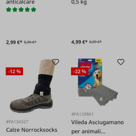
anticalcare
0,5 kg
4,99 €*
2,99 €*
6,99 €*
5,99 €*
-12 %
-22 %
#FA129861
Vileda Asciugamano
#FA134327
Calze Norrocksocks
per animali