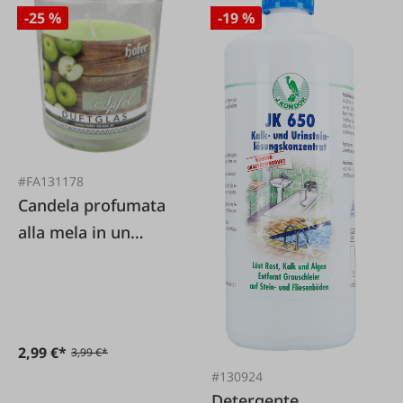
-25 %
-19 %
#FA131178
Candela profumata
alla mela in un
bicchiere
2,99 €*
3,99 €*
#130924
Detergente