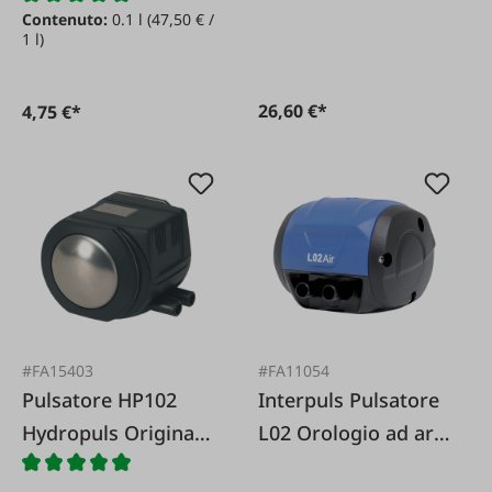
Contenuto:
0.1 l
(47,50 € /
Pulsator L02 L02
1 l)
Aria
26,60 €*
4,75 €*
#FA15403
#FA11054
Pulsatore HP102
Interpuls Pulsatore
Hydropuls Originale
L02 Orologio ad aria
De Laval
65/35 60 colpi per il