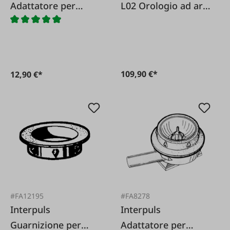
Adattatore per
L02 Orologio ad aria
pulsatore DeLaval
60/40 60 colpi per il
HP102
bestiame
109,90 €*
12,90 €*
#FA12195
#FA8278
Interpuls
Interpuls
Guarnizione per
Adattatore per