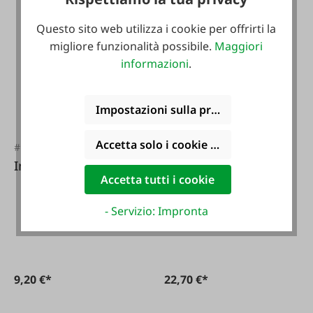
Questo sito web utilizza i cookie per offrirti la
migliore funzionalità possibile.
Maggiori
informazioni
.
Impostazioni sulla privacy
Accetta solo i cookie funzionali
#FA5016
#FA51855
Interpuls Filtro
Interpuls
Accetta tutti i cookie
Adattatore per
pulsatore Interpuls
- Servizio: Impronta
L02 per coperchio
GEA/Westfalia
9,20 €*
22,70 €*