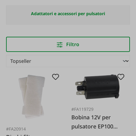
Adattatori e accessori per pulsatori
Filtro
#FA119729
Bobina 12V per
pulsatore EP100
#FA20914
adatta a Delaval