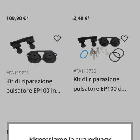
109,90 €*
2,40 €*
#FA119730
#FA119731
Kit di riparazione
Kit di riparazione
pulsatore EP100 da
pulsatore EP100 in 2
12 pezzi adatto per
pezzi adatto per
DeLaval 999253-80
DeLaval 985390-80
24,65 €*
18,20 €*
Rispettiamo la tua privacy