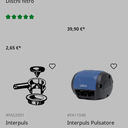
Dischi filtro
997532-80
39,90 €*
2,65 €*
#FA52091
#FA11048
Interpuls
Interpuls Pulsatore