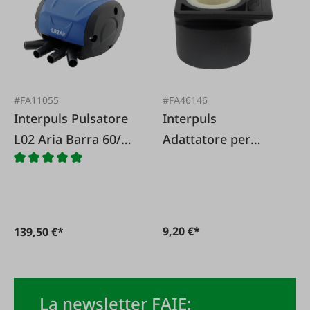
#FA11055
#FA46146
Interpuls Pulsatore
Interpuls
L02 Aria Barra 60/40
Adattatore per
60 colpi adatti per
pulsatore Interpuls
Melotte
L02 per rubinetto
del vuoto
9,20 €*
139,50 €*
La newsletter FAIE: