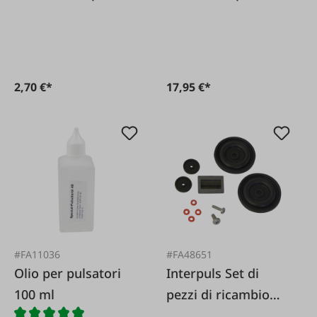
adattatore DeLaval
pulsatore Interpuls
L02 per coperchio in
acciaio inossidabile
DeLaval e FAIE
2,70 €*
17,95 €*
#FA11036
#FA48651
Olio per pulsatori
Interpuls Set di
100 ml
pezzi di ricambio
per Interpuls