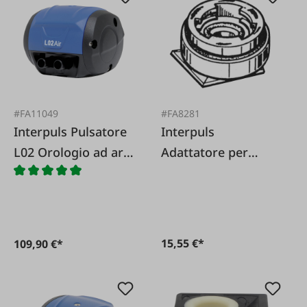
#FA11049
#FA8281
Interpuls Pulsatore
Interpuls
L02 Orologio ad aria
Adattatore per
60/40 90 colpi per le
pulsatore Interpuls
capre
L02 per sistema di
mungitura a tubo
DeLaval
15,55 €*
109,90 €*