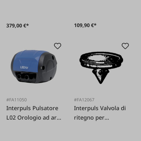
bestiame
109,90 €*
379,00 €*
#FA11050
#FA12067
Interpuls Pulsatore
Interpuls Valvola di
L02 Orologio ad aria
ritegno per
50/50 120 colpi per
adattatore De-Laval
le pecore