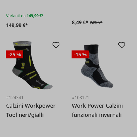
roofer professional
senza puntale
Varianti da
149,99 €*
protettivo
8,49 €*
9,99 €*
149,99 €*
-25 %
-15 %
#124341
#108121
Calzini Workpower
Work Power Calzini
Tool neri/gialli
funzionali invernali