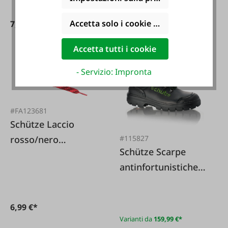
8,49 €*
9,99 €*
Accetta solo i cookie funzionali
7,64 €*
8,99 €*
Accetta tutti i cookie
- Servizio: Impronta
#FA123681
Schütze Laccio
rosso/nero
#115827
Schütze Scarpe
lunghezza 100 cm
antinfortunistiche
da lavoro S3
Bauprofi KH
6,99 €*
estremamente
Varianti da
159,99 €*
robuste e comode