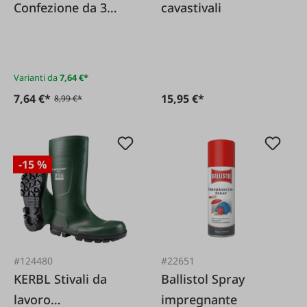
Confezione da 3
cavastivali
calzini da lavoro
Varianti da
7,64 €*
7,64 €*
15,95 €*
8,99 €*
-15 %
#124480
#22651
KERBL Stivali da
Ballistol Spray
lavoro
impregnante