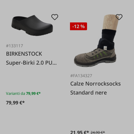
-12 %
#133117
BIRKENSTOCK
Super-Birki 2.0 PU
nero
#FA134327
Calze Norrocksocks
Standard nere
Varianti da
79,99 €*
79,99 €*
21,95 €*
24,90 €*