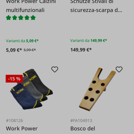
Work Power Calzini
Schütze Stivali di
multifunzionali
sicurezza-scarpa da
lavoro S3 Rosso KH
per tetti
professionali
Varianti da
149,99 €*
Varianti da
5,09 €*
estremamente
149,99 €*
5,09 €*
5,99 €*
antiscivolo
-15 %
#108126
#FA104913
Work Power
Bosco del