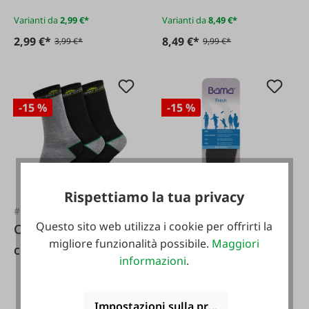
Varianti da
2,99 €*
Varianti da
8,49 €*
2,99 €*
8,49 €*
3,99 €*
9,99 €*
-15 %
-15 %
Rispettiamo la tua privacy
#FA72256
#FA132571
Soletta Deo Active
Questo sito web utilizza i cookie per offrirti la
Calzini Workpower,
taglia 43
migliore funzionalità possibile.
Maggiori
confezione da 3,
informazioni
.
nero/grigio
Impostazioni sulla privacy