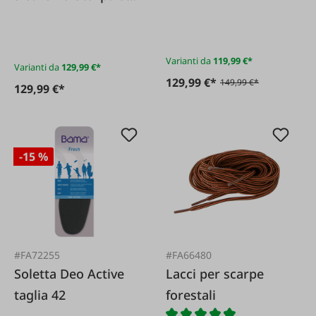
sicurezza S3 Treaker
lavoro S3 Allround
ESD HS grigio
ESD KH
chiaro sportiva e
Varianti da
119,99 €*
Varianti da
129,99 €*
confortevole
129,99 €*
149,99 €*
129,99 €*
-15 %
#FA72255
#FA66480
Soletta Deo Active
Lacci per scarpe
taglia 42
forestali