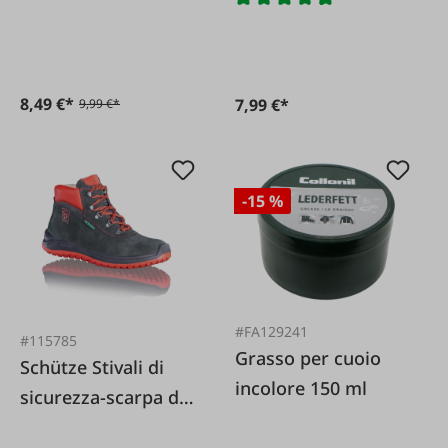
8,49 €*
7,99 €*
9,99 €*
-15 %
#FA129241
#115785
Grasso per cuoio
Schütze Stivali di
incolore 150 ml
sicurezza-scarpa da
lavoro O3 Red