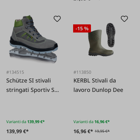
-15 %
#134515
#113850
Schütze SI stivali
KERBL Stivali da
stringati Sportiv S3
lavoro Dunlop Dee
ESD KH
Varianti da
139,99 €*
Varianti da
16,96 €*
139,99 €*
16,96 €*
19,95 €*