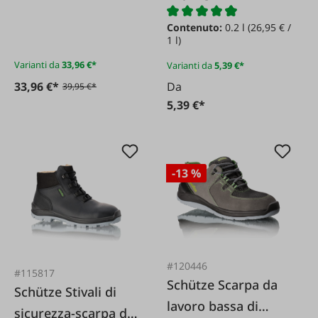
antinfortunistici
Contenuto:
0.2 l
(26,95 € /
DunlopWork-It S5
1 l)
Varianti da
33,96 €*
Varianti da
5,39 €*
33,96 €*
Da
39,95 €*
5,39 €*
-13 %
#120446
#115817
Schütze Scarpa da
Schütze Stivali di
lavoro bassa di
sicurezza-scarpa da