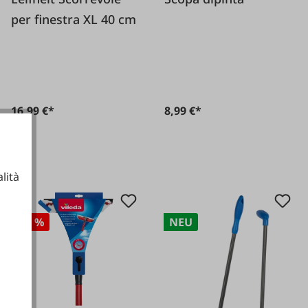
per finestra XL 40 cm
16,99 €*
8,99 €*
lità
-25 %
NEU
ionali