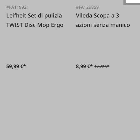
#FA119921
#FA129859
Leifheit Set di pulizia
Vileda Scopa a 3
TWIST Disc Mop Ergo
azioni senza manico
59,99 €*
8,99 €*
10,99 €*