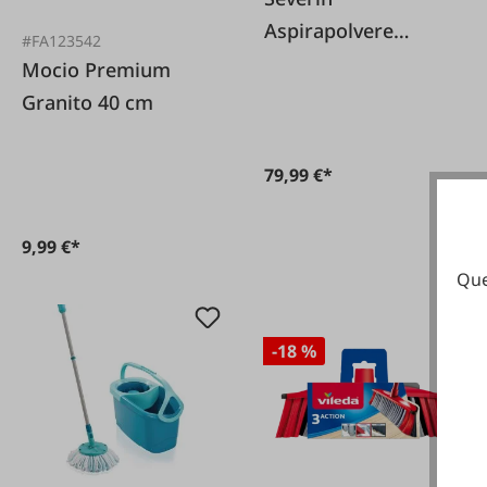
Aspirapolvere
#FA123542
portatile senza fili HV
Mocio Premium
7146
Granito 40 cm
79,99 €*
9,99 €*
Que
-18 %