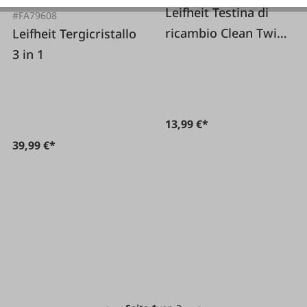
Leifheit Testina di
#FA79608
ricambio Clean Twist
Leifheit Tergicristallo
Disc Mop microduo
3 in 1
13,99 €*
39,99 €*