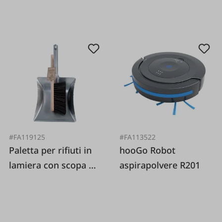
#FA119125
#FA113522
Paletta per rifiuti in
hooGo Robot
lamiera con scopa a
aspirapolvere R201
mano