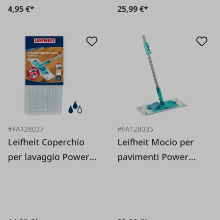
4,95 €*
25,99 €*
#FA128037
#FA128035
Leifheit Coperchio
Leifheit Mocio per
per lavaggio Power
pavimenti Power
Clean/Twist M micro
Clean M micro duo
Duo
telescopico