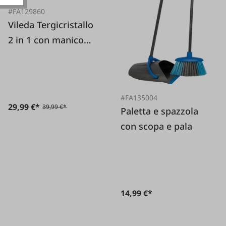
#FA129860
Vileda Tergicristallo
2 in 1 con manico
telescopico
#FA135004
29,99 €*
39,99 €*
Paletta e spazzola
con scopa e pala
14,99 €*