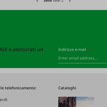
Seite 1
von 2
FAIE e assicurati un
Indirizzo e-mail
*
le telefonicamente:
Cataloghi
erdì:
0