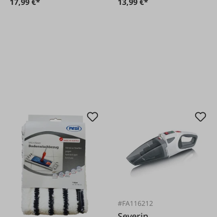
17,99 €*
13,99 €*
#FA116212
Severin