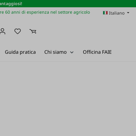
vantaggiosi!
re 60 anni di esperienza nel settore agricolo
Italiano
Hai 0 articoli nella lista dei desideri
Guida pratica
Chi siamo
Officina FAIE