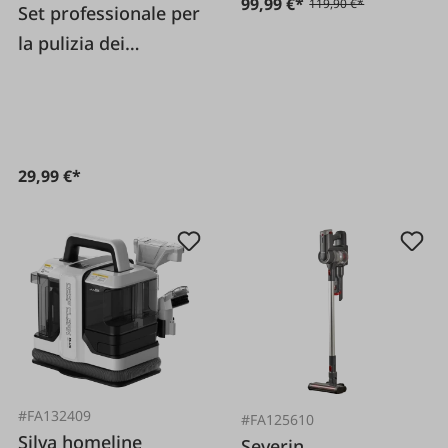
99,99 €*
119,90 €*
Set professionale per
la pulizia dei
pavimenti
29,99 €*
#FA132409
#FA125610
Silva homeline
Severin