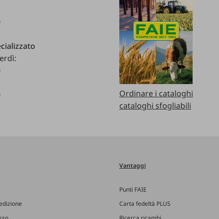
0
cializzato
erdì:
0
Ordinare i cataloghi
0
cataloghi sfogliabili
Vantaggi
Punti FAIE
edizione
Carta fedeltà PLUS
esso
Ricerca ricambi