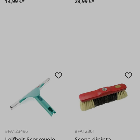
14,99 €*
29,99 €*
#FA123496
#FA12301
Leifheit Scorrevole
Scopa dipinta