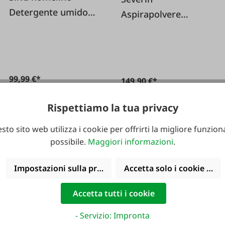
Detergente umido
Aspirapolvere
per tappezzerie e
portatile e verticale
tappeti SC 7500
senza fili 2 in 1
99,99 €*
149,90 €*
Rispettiamo la tua privacy
sto sito web utilizza i cookie per offrirti la migliore funziona
possibile.
Maggiori informazioni
.
Impostazioni sulla privacy
Accetta solo i cookie funz
Accetta tutti i cookie
- Servizio: Impronta
#FA119922