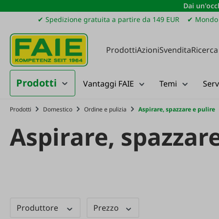
Dai un'occh
ssa al contenuto principale
Salta alla ricerca
Passa alla navigazione principale
✔ Spedizione gratuita a partire da 149 EUR
✔ Mondo 
Prodotti
Azioni
Svendita
Ricerca
Prodotti
Vantaggi FAIE
Temi
Serv
Prodotti
Domestico
Ordine e pulizia
Aspirare, spazzare e pulire
Aspirare, spazzare
Produttore
Prezzo