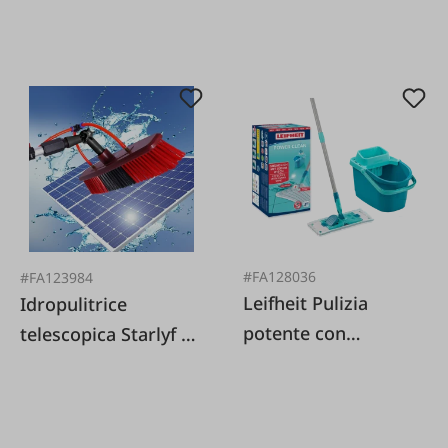
#FA128036
#FA123984
Leifheit Pulizia
Idropulitrice
potente con
telescopica Starlyf 7
impostazione di
metri
pulizia