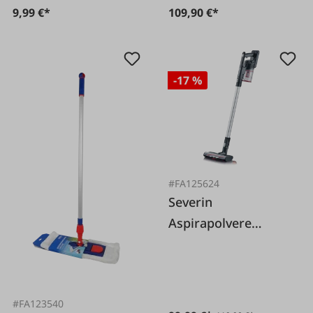
9,99 €*
109,90 €*
-17 %
#FA125624
Severin
Aspirapolvere
portatile e verticale
senza fili 2 in 1
#FA123540