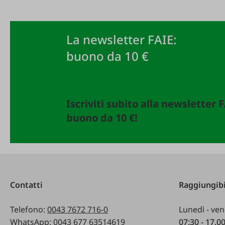
La newsletter FAIE:
buono da 10 €
Iscriviti subito alla newsletter 
buono da 10 €!
Contatti
Raggiungibi
Telefono:
0043 7672 716-0
Lunedì - ven
WhatsApp:
0043 677 63514619
07:30 - 17.0