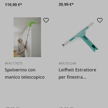
39,99 €*
119,90 €*
#FA117673
#FA101249
Spolverino con
Leifheit Estrattore
manico telescopico
per finestra
scorrevole