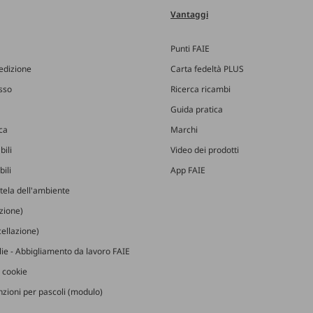
Vantaggi
Punti FAIE
edizione
Carta fedeltà PLUS
esso
Ricerca ricambi
Guida pratica
ica
Marchi
bili
Video dei prodotti
ili
App FAIE
utela dell'ambiente
izione)
ellazione)
glie - Abbigliamento da lavoro FAIE
 cookie
zioni per pascoli (modulo)