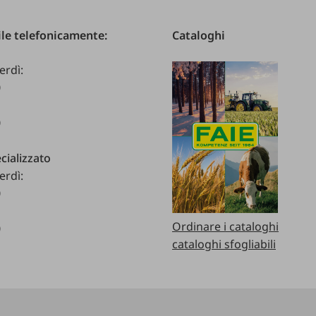
le telefonicamente:
Cataloghi
erdì:
0
0
cializzato
erdì:
0
Ordinare i cataloghi
0
cataloghi sfogliabili