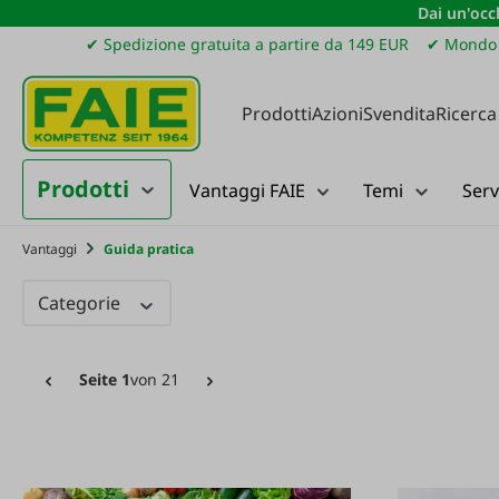
Dai un'occh
ssa al contenuto principale
Salta alla ricerca
Passa alla navigazione principale
✔ Spedizione gratuita a partire da 149 EUR
✔ Mondo 
Prodotti
Azioni
Svendita
Ricerca
Prodotti
Vantaggi FAIE
Temi
Serv
Vantaggi
Guida pratica
Categorie
Seite 1
von 21