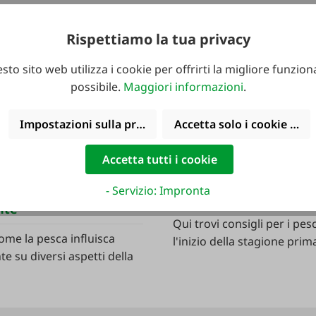
Rispettiamo la tua privacy
sto sito web utilizza i cookie per offrirti la migliore funziona
possibile.
Maggiori informazioni
.
Impostazioni sulla privacy
Accetta solo i cookie funz
Accetta tutti i cookie
12/03/26
- Servizio: Impronta
 bene per il corpo e
Consigli per i pescatori
nte
Qui trovi consigli per i pes
ome la pesca influisca
l'inizio della stagione prima
e su diversi aspetti della