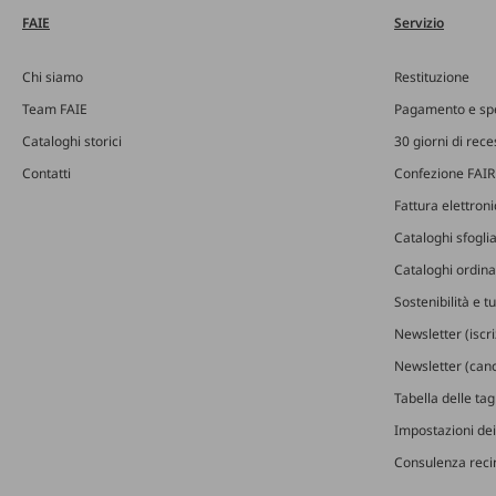
FAIE
Servizio
Chi siamo
Restituzione
Team FAIE
Pagamento e sp
Cataloghi storici
30 giorni di rec
Contatti
Confezione FAIR
Fattura elettron
Cataloghi sfoglia
Cataloghi ordinab
Sostenibilità e t
Newsletter (iscr
Newsletter (canc
Tabella delle ta
Impostazioni dei
Consulenza recin