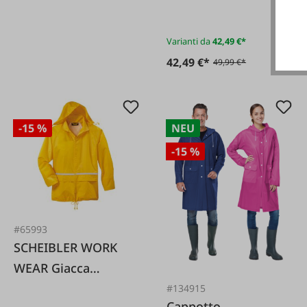
Varianti da
42,49 €*
42,49 €*
49,99 €*
-15 %
NEU
-15 %
#65993
SCHEIBLER WORK
WEAR Giacca
antipioggia Basic –
#134915
Cappotto