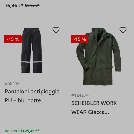
76,46 €*
89,95 €*
-15 %
-15 %
#66459
Pantaloni antipioggia
#124274
PU – blu notte
SCHEIBLER WORK
WEAR Giacca
antipioggia PU oliva
Varianti da
25,49 €*