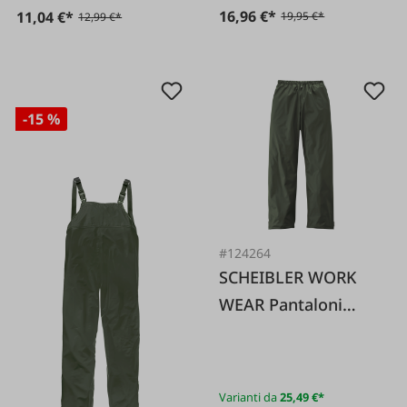
16,96 €*
11,04 €*
19,95 €*
12,99 €*
-15 %
#124264
SCHEIBLER WORK
WEAR Pantaloni
antipioggia PU oliva
Varianti da
25,49 €*