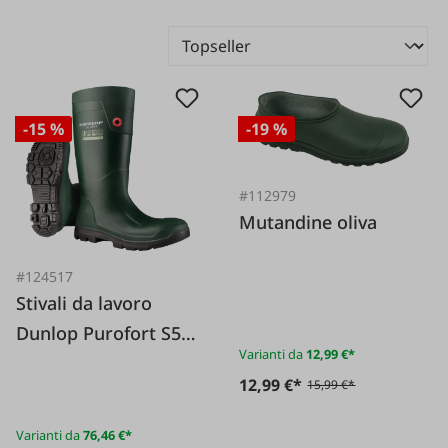
-15 %
-19 %
#112979
Mutandine oliva
#124517
Stivali da lavoro
Dunlop Purofort S5
Varianti da
12,99 €*
TerraPro
12,99 €*
15,99 €*
Varianti da
76,46 €*