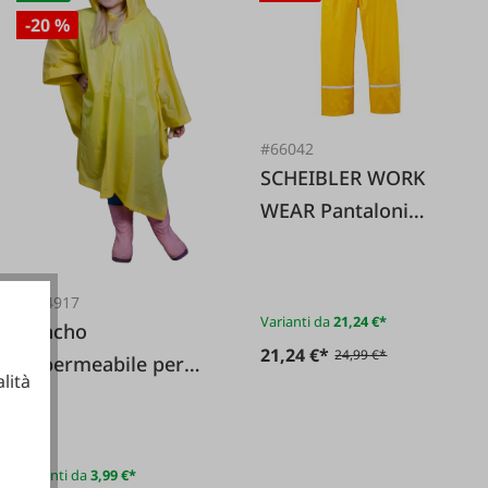
-20 %
#66042
SCHEIBLER WORK
WEAR Pantaloni
antipioggia Basic –
Gialli
#134917
Varianti da
21,24 €*
Poncho
21,24 €*
24,99 €*
impermeabile per
lità
bambini in PVC
ionali
Varianti da
3,99 €*