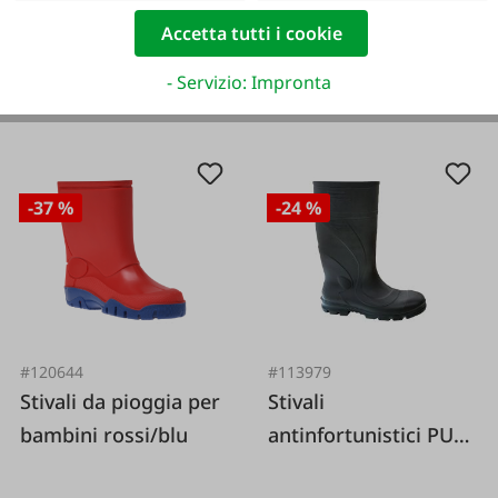
Accetta tutti i cookie
- Servizio: Impronta
-37 %
-24 %
#120644
#113979
Stivali da pioggia per
Stivali
bambini rossi/blu
antinfortunistici PU
OTRA S5