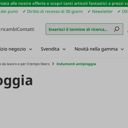
iata alle nostre offerte e scopri tanti articoli fantastici a prezzi 
dei punti
✔ Diritto di recesso di 30 giorni
✔ Newsletter
✔ Olt
 ricambi
Contatti
izio negozio
Svendita
Novità nella gamma
 da lavoro e per il tempo libero
Indumenti antipioggia
oggia