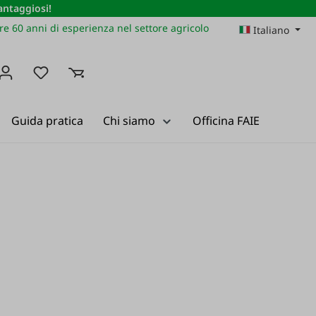
vantaggiosi!
re 60 anni di esperienza nel settore agricolo
Italiano
Hai 0 articoli nella lista dei desideri
Guida pratica
Chi siamo
Officina FAIE