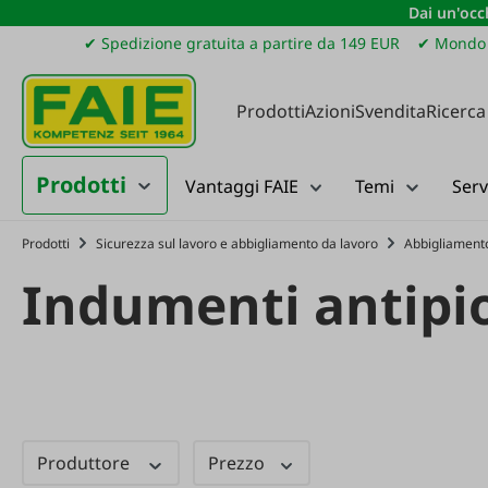
Dai un'occh
ssa al contenuto principale
Salta alla ricerca
Passa alla navigazione principale
✔ Spedizione gratuita a partire da 149 EUR
✔ Mondo 
Prodotti
Azioni
Svendita
Ricerca
Prodotti
Vantaggi FAIE
Temi
Serv
Prodotti
Sicurezza sul lavoro e abbigliamento da lavoro
Abbigliamento
Indumenti antipi
Produttore
Prezzo