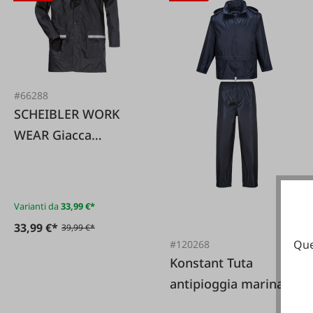
#66288
SCHEIBLER WORK
WEAR Giacca
antipioggia in PU –
Blu notte
Varianti da
33,99 €*
33,99 €*
39,99 €*
Que
#120268
Konstant Tuta
antipioggia marina
Portwest L440