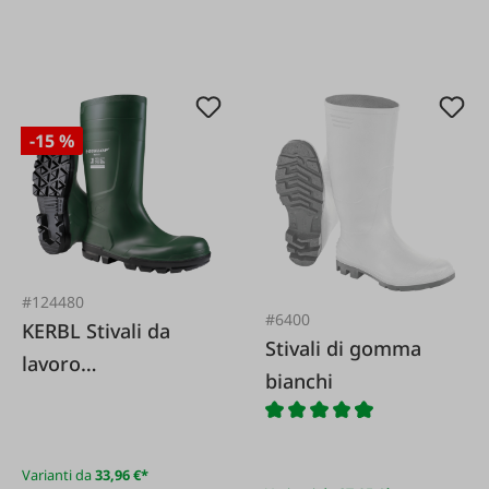
-15 %
#124480
#6400
KERBL Stivali da
Stivali di gomma
lavoro
bianchi
antinfortunistici
DunlopWork-It S5
Varianti da
33,96 €*