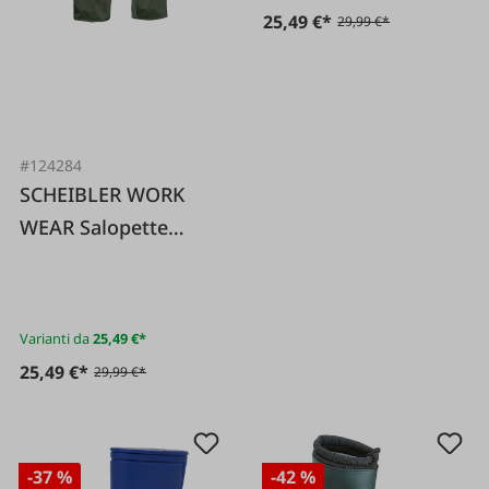
25,49 €*
29,99 €*
#124284
SCHEIBLER WORK
WEAR Salopette
antipioggia PU oliva
Varianti da
25,49 €*
25,49 €*
29,99 €*
-37 %
-42 %