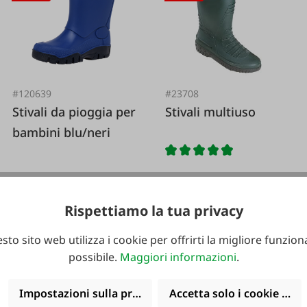
#120639
#23708
Stivali da pioggia per
Stivali multiuso
bambini blu/neri
Varianti da
11,99 €*
Rispettiamo la tua privacy
11,99 €*
22,99 €*
18,99 €*
39,95 €*
sto sito web utilizza i cookie per offrirti la migliore funziona
possibile.
Maggiori informazioni
.
Impostazioni sulla privacy
Accetta solo i cookie funz