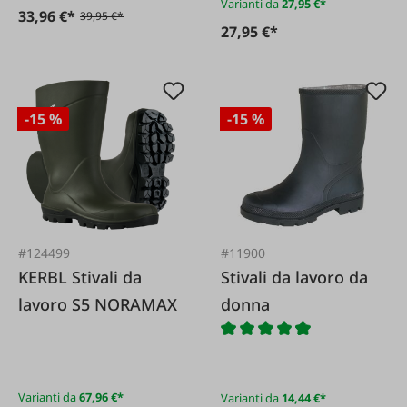
Varianti da
27,95 €*
33,96 €*
39,95 €*
27,95 €*
-15 %
-15 %
#124499
#11900
KERBL Stivali da
Stivali da lavoro da
lavoro S5 NORAMAX
donna
Varianti da
67,96 €*
Varianti da
14,44 €*