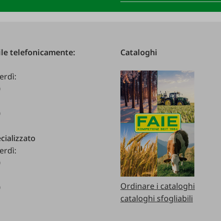
le telefonicamente:
Cataloghi
erdì:
0
0
cializzato
erdì:
0
Ordinare i cataloghi
0
cataloghi sfogliabili