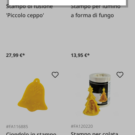
Stampo di fusione
Stampo per lumino
'Piccolo ceppo'
a forma di fungo
27,99 €*
13,95 €*
#FA120220
#FA116885
Stampo per colata
Ciondolo in stampo