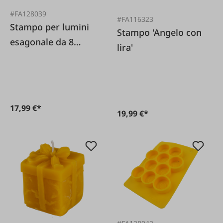
#FA128039
#FA116323
Stampo per lumini
Stampo 'Angelo con
esagonale da 8
lira'
pezzi
17,99 €*
19,99 €*