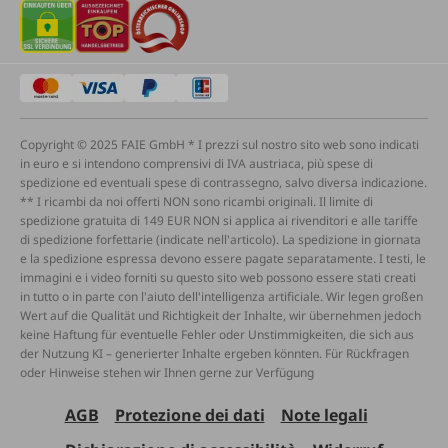
Copyright © 2025 FAIE GmbH * I prezzi sul nostro sito web sono indicati
in euro e si intendono comprensivi di IVA austriaca, più spese di
spedizione ed eventuali spese di contrassegno, salvo diversa indicazione.
** I ricambi da noi offerti NON sono ricambi originali. Il limite di
spedizione gratuita di 149 EUR NON si applica ai rivenditori e alle tariffe
di spedizione forfettarie (indicate nell'articolo). La spedizione in giornata
e la spedizione espressa devono essere pagate separatamente. I testi, le
immagini e i video forniti su questo sito web possono essere stati creati
in tutto o in parte con l'aiuto dell'intelligenza artificiale. Wir legen großen
Wert auf die Qualität und Richtigkeit der Inhalte, wir übernehmen jedoch
keine Haftung für eventuelle Fehler oder Unstimmigkeiten, die sich aus
der Nutzung KI – generierter Inhalte ergeben könnten. Für Rückfragen
oder Hinweise stehen wir Ihnen gerne zur Verfügung
AGB
Protezione dei dati
Note legali