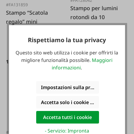
#FA128042
#FA131859
Stampo per lumini
Stampo “Scatola
rotondi da 10
regalo” mini
Rispettiamo la tua privacy
Questo sito web utilizza i cookie per offrirti la
17,99 €*
migliore funzionalità possibile.
Maggiori
12,95 €*
informazioni
.
Impostazioni sulla privacy
Accetta solo i cookie funzionali
Accetta tutti i cookie
- Servizio: Impronta
#FA116890
#FA116338