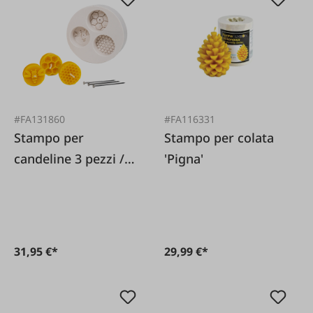
#FA131860
#FA116331
Stampo per
Stampo per colata
candeline 3 pezzi /
'Pigna'
Ape, favo piccolo e
grande
31,95 €*
29,99 €*