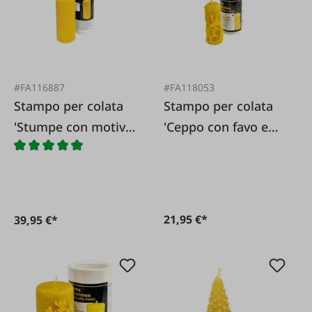
#FA116887
#FA118053
Stampo per colata
Stampo per colata
'Stumpe con motivo
'Ceppo con favo e
a nido d'ape'
api'
21,95 €*
39,95 €*