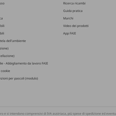
esso
Ricerca ricambi
Guida pratica
ica
Marchi
bili
Video dei prodotti
ili
App FAIE
utela dell'ambiente
izione)
ellazione)
glie - Abbigliamento da lavoro FAIE
 cookie
zioni per pascoli (modulo)
ro e si intendono comprensivi di IVA austriaca, più spese di spedizione ed eventua