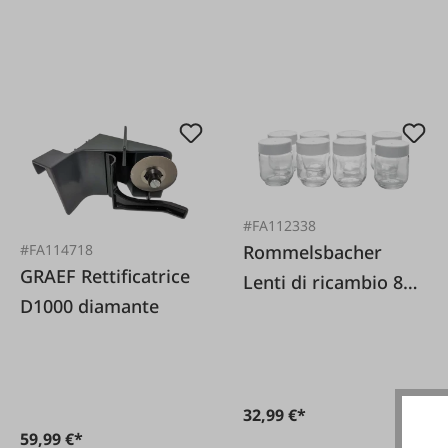
#FA112338
Rommelsbacher
#FA114718
GRAEF Rettificatrice
Lenti di ricambio 8
D1000 diamante
pezzi per JG40
32,99 €*
59,99 €*