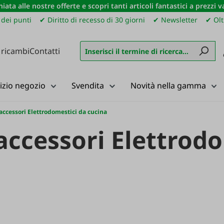
iata alle nostre offerte e scopri tanti articoli fantastici a prezzi 
dei punti
✔ Diritto di recesso di 30 giorni
✔ Newsletter
✔ Olt
 ricambi
Contatti
izio negozio
Svendita
Novità nella gamma
 accessori Elettrodomestici da cucina
 accessori Elettrod