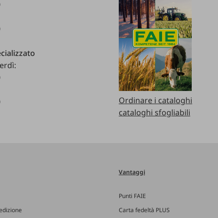
0
0
cializzato
erdì:
0
Ordinare i cataloghi
0
cataloghi sfogliabili
Vantaggi
Punti FAIE
edizione
Carta fedeltà PLUS