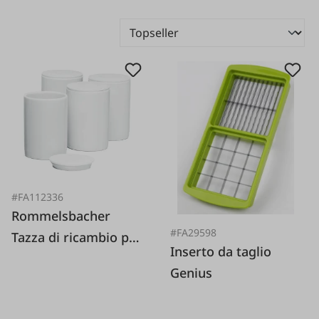
#FA112336
Rommelsbacher
#FA29598
Tazza di ricambio per
Inserto da taglio
JG80 4 pezzi
Genius