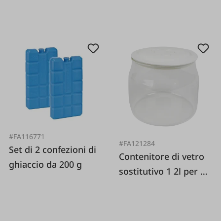
#FA116771
#FA121284
Set di 2 confezioni di
Contenitore di vetro
ghiaccio da 200 g
sostitutivo 1 2l per JG
80