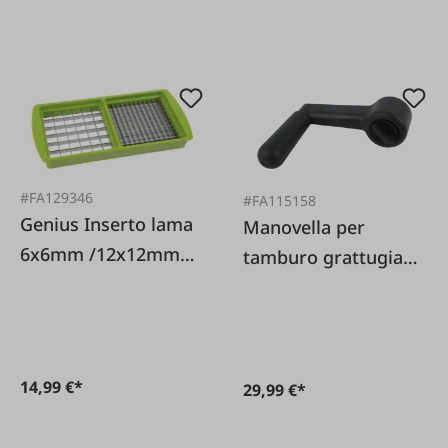
#FA129346
#FA115158
Genius Inserto lama
Manovella per
6x6mm /12x12mm
tamburo grattugia
per Nicer Dicer
Zyliss
Genius
14,99 €*
29,99 €*