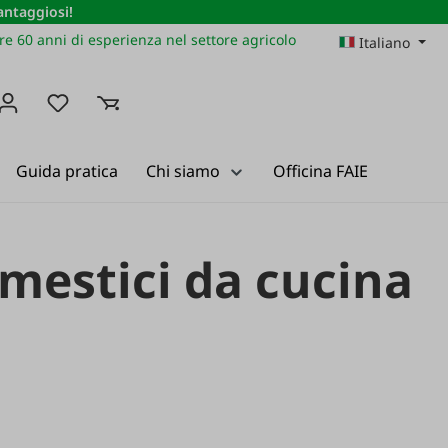
vantaggiosi!
re 60 anni di esperienza nel settore agricolo
Italiano
Hai 0 articoli nella lista dei desideri
Guida pratica
Chi siamo
Officina FAIE
omestici da cucina