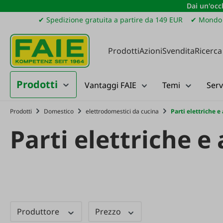
Dai un'occh
ssa al contenuto principale
Salta alla ricerca
Passa alla navigazione principale
✔ Spedizione gratuita a partire da 149 EUR
✔ Mondo 
Prodotti
Azioni
Svendita
Ricerca
Prodotti
Vantaggi FAIE
Temi
Serv
Prodotti
Domestico
elettrodomestici da cucina
Parti elettriche e
Parti elettriche e
Produttore
Prezzo