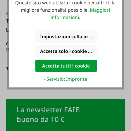
Questo sito web utilizza i cookie per offrirti la
migliore funzionalità possibile.
Maggiori
#FA109373
informazioni
.
Telaio ZA Liebig
#FA109370
Long Ear Full Frame
Frame ZA full frame
Impostazioni sulla privacy
Contenuto:
10 Stück
(1,60 € / 1 Stück)
Accetta solo i cookie funzionali
Contenuto:
10 Stück
(1,60 € / 1 Stück)
Accetta tutti i cookie
15,99 €*
- Servizio: Impronta
15,99 €*
La newsletter FAIE:
buono da 10 €