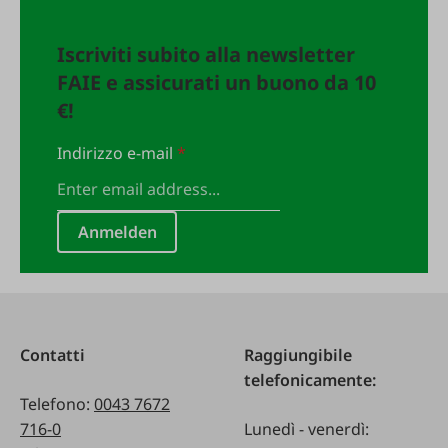
Iscriviti subito alla newsletter
FAIE e assicurati un buono da 10
€!
Indirizzo e-mail
*
Anmelden
Contatti
Raggiungibile
telefonicamente:
Telefono:
0043 7672
716-0
Lunedì - venerdì: