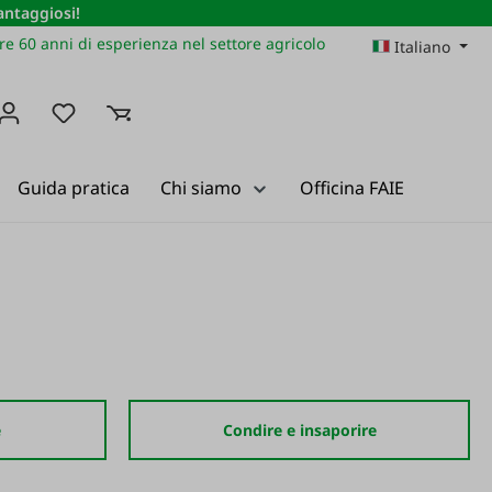
vantaggiosi!
re 60 anni di esperienza nel settore agricolo
Italiano
Hai 0 articoli nella lista dei desideri
Guida pratica
Chi siamo
Officina FAIE
e
Condire e insaporire