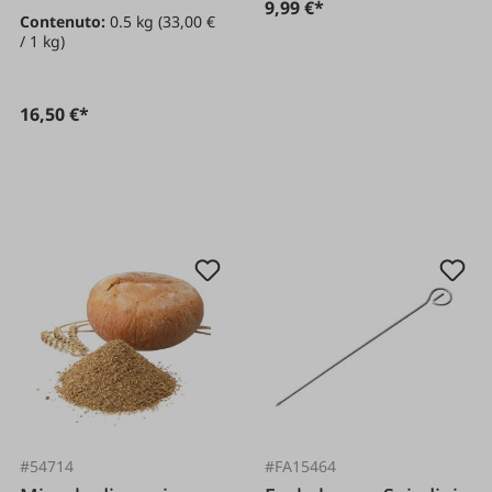
9,99 €*
Contenuto:
0.5 kg
(33,00 €
/ 1 kg)
16,50 €*
#54714
#FA15464