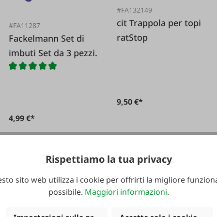
#FA132149
cit Trappola per topi
#FA11287
ratStop
Fackelmann Set di
imbuti Set da 3 pezzi.
9,50 €*
4,99 €*
Rispettiamo la tua privacy
sto sito web utilizza i cookie per offrirti la migliore funziona
possibile.
Maggiori informazioni
.