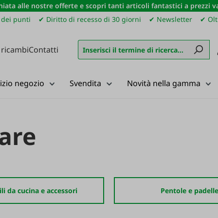
iata alle nostre offerte e scopri tanti articoli fantastici a prezzi 
dei punti
✔ Diritto di recesso di 30 giorni
✔ Newsletter
✔ Olt
 ricambi
Contatti
izio negozio
Svendita
Novità nella gamma
are
li da cucina e accessori
Pentole e padell