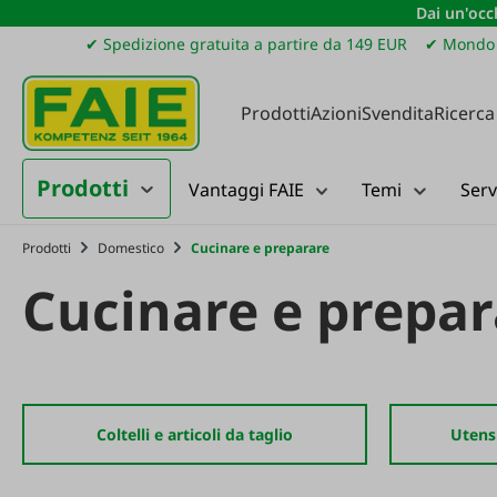
Dai un'occh
ssa al contenuto principale
Salta alla ricerca
Passa alla navigazione principale
✔ Spedizione gratuita a partire da 149 EUR
✔ Mondo 
Prodotti
Azioni
Svendita
Ricerca
Prodotti
Vantaggi FAIE
Temi
Serv
Prodotti
Domestico
Cucinare e preparare
Cucinare e prepar
Coltelli e articoli da taglio
Utensi