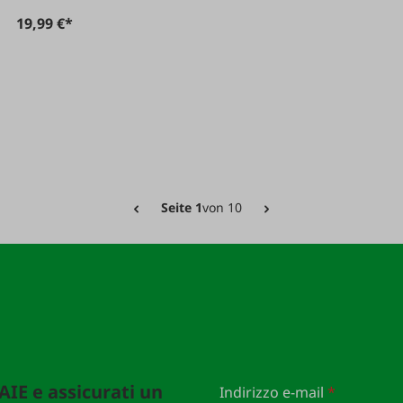
19,99 €*
Seite 1
von 10
FAIE e assicurati un
Indirizzo e-mail
*