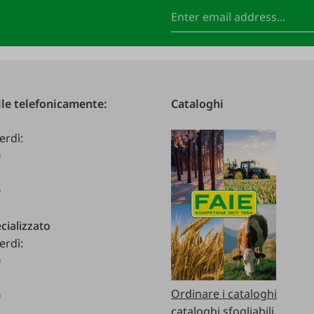
le telefonicamente:
Cataloghi
erdì:
0
0
cializzato
erdì:
0
Ordinare i cataloghi
0
cataloghi sfogliabili