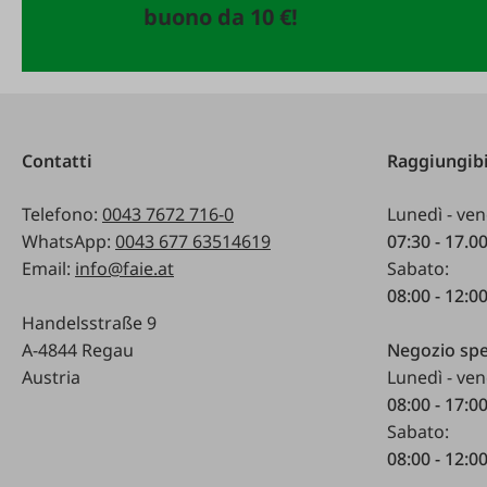
buono da 10 €!
Contatti
Raggiungibi
Telefono:
0043 7672 716-0
Lunedì - ven
WhatsApp:
0043 677 63514619
07:30 - 17.0
Email:
info@faie.at
Sabato:
08:00 - 12:0
Handelsstraße 9
A-4844 Regau
Negozio spe
Austria
Lunedì - ven
08:00 - 17:0
Sabato:
08:00 - 12:0