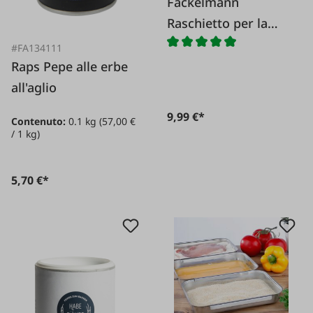
Fackelmann
Raschietto per la
pulizia
#FA134111
Raps Pepe alle erbe
all'aglio
9,99 €*
Contenuto:
0.1 kg
(57,00 €
/ 1 kg)
5,70 €*