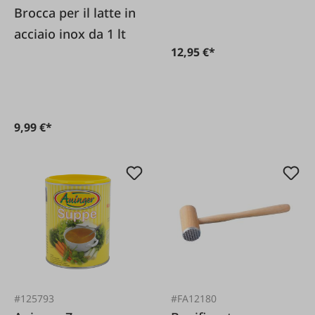
Brocca per il latte in
acciaio inox da 1 lt
12,95 €*
9,99 €*
#125793
#FA12180