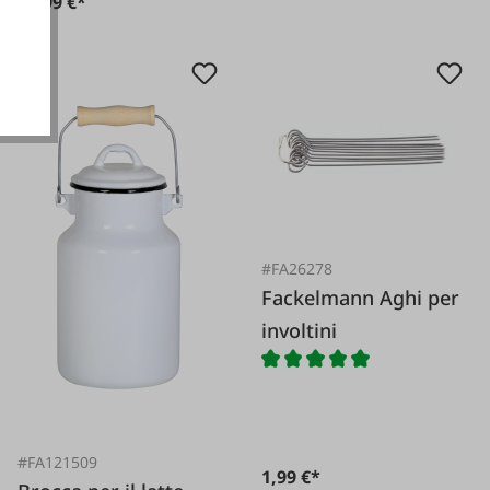
ionali
13,99 €*
#FA26278
Fackelmann Aghi per
involtini
#FA121509
1,99 €*