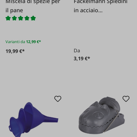
Miscela di spezie per
Fackelmann Spiedini
il pane
in acciaio
inossidabile
Varianti da
12,99 €*
Da
19,99 €*
3,19 €*