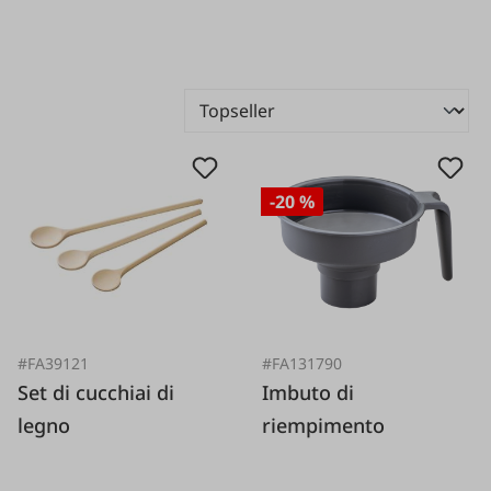
-20 %
#FA39121
#FA131790
Set di cucchiai di
Imbuto di
legno
riempimento