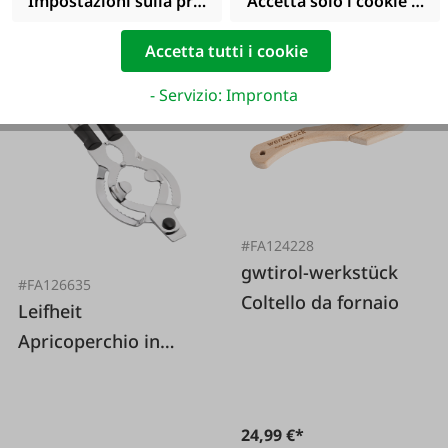
Impostazioni sulla privacy
Accetta solo i cookie funz
Accetta tutti i cookie
- Servizio: Impronta
#FA124228
gwtirol-werkstück
#FA126635
Coltello da fornaio
Leifheit
Apricoperchio in
acciaio inossidabile
24,99 €*