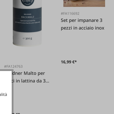
#FA116692
Set per impanare 3
pezzi in acciaio inox
16,99 €*
#FA124763
Waldner Malto per
dolci in lattina da 300
g
lità