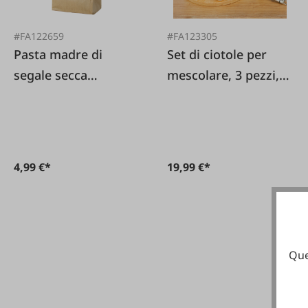
#FA122659
#FA123305
Pasta madre di
Set di ciotole per
segale secca
mescolare, 3 pezzi,
biologica 170 g
in acciaio
inossidabile
4,99 €*
19,99 €*
Que