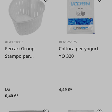
#FA131863
#FA125175
Ferrari Group
Coltura per yogurt
Stampo per
YO 320
formaggio a forma
di cuore 60/80g
Da
4,49 €*
0,40 €*