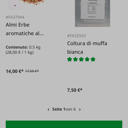
#FA37944
Almi Erbe
aromatiche al
#FA32920
formaggio - miscela
Coltura di muffa
Contenuto:
0.5 kg
di cipolla e aglio
bianca
(28,00 € / 1 kg)
14,00 €*
17,50 €*
7,50 €*
Seite 1
von 6