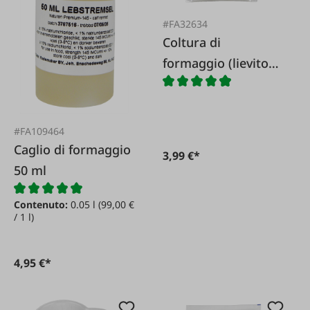
#FA32634
Coltura di
formaggio (lievito
acido)
#FA109464
Caglio di formaggio
3,99 €*
50 ml
Contenuto:
0.05 l
(99,00 €
/ 1 l)
4,95 €*