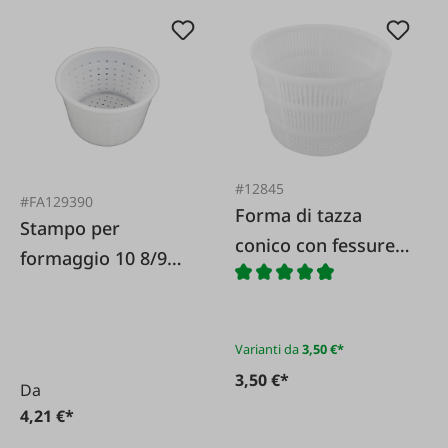
#12845
#FA129390
Forma di tazza
Stampo per
conico con fessure
formaggio 10 8/9
di gocciolamento
3x7 5 centimetri
Varianti da
3,50 €*
3,50 €*
Da
4,21 €*