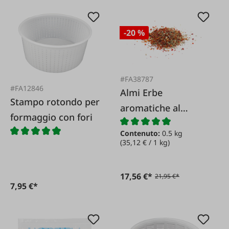
-20 %
#FA38787
#FA12846
Almi Erbe
Stampo rotondo per
aromatiche al
formaggio con fori
formaggio - Miscela
Contenuto:
0.5 kg
italiana
(35,12 € / 1 kg)
17,56 €*
21,95 €*
7,95 €*