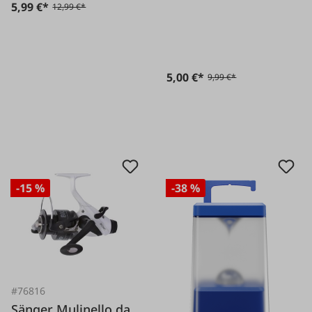
cm, acciaio
5,99 €*
12,99 €*
inossidabile
5,00 €*
9,99 €*
-15 %
-38 %
#76816
Sänger Mulinello da