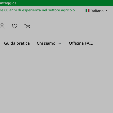
vantaggiosi!
re 60 anni di esperienza nel settore agricolo
Italiano
Hai 0 articoli nella lista dei desideri
Guida pratica
Chi siamo
Officina FAIE