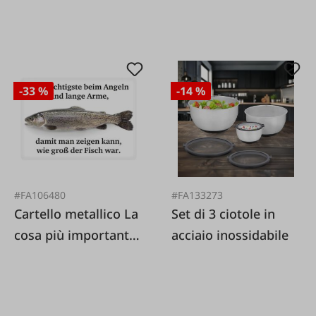
-33 %
-14 %
#FA106480
#FA133273
Cartello metallico La
Set di 3 ciotole in
cosa più importante
acciaio inossidabile
nella pesca sono le
braccia lunghe