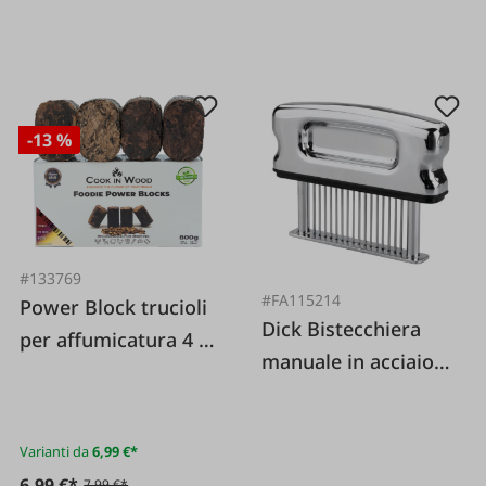
-13 %
#133769
#FA115214
Power Block trucioli
Dick Bistecchiera
per affumicatura 4 x
manuale in acciaio
200 g
inossidabile
Varianti da
6,99 €*
6,99 €*
7,99 €*