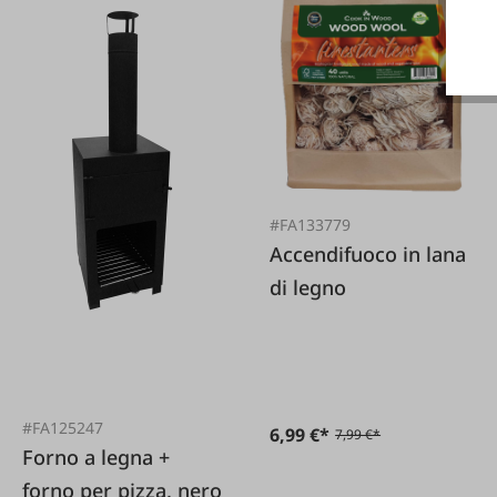
#FA133779
Accendifuoco in lana
di legno
#FA125247
6,99 €*
7,99 €*
Forno a legna +
forno per pizza, nero