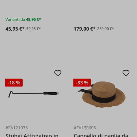
Varianti da
45,95 €*
45,95 €*
179,00 €*
59,95 €*
259,00 €*
-18 %
-33 %
#FA121976
#FA130605
Stubai Attizzatoio in
Cappello di paglia da