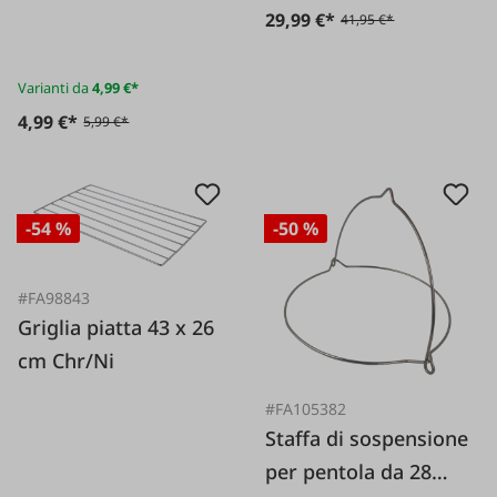
g
29,99 €*
41,95 €*
Varianti da
4,99 €*
4,99 €*
5,99 €*
-54 %
-50 %
#FA98843
Griglia piatta 43 x 26
cm Chr/Ni
#FA105382
Staffa di sospensione
per pentola da 28