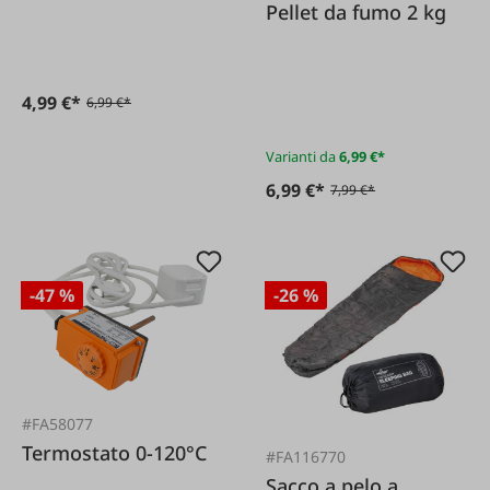
Pellet da fumo 2 kg
4,99 €*
6,99 €*
Varianti da
6,99 €*
6,99 €*
7,99 €*
-47 %
-26 %
#FA58077
Termostato 0-120°C
#FA116770
Sacco a pelo a