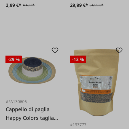
2,99 €*
29,99 €*
4,49 €*
34,99 €*
-29 %
-13 %
#FA130606
Cappello di paglia
Happy Colors taglia
#133777
unica