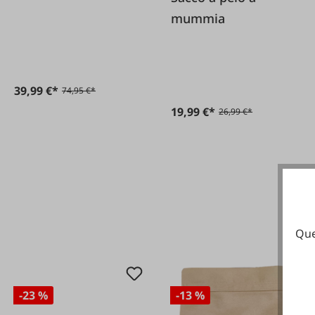
mummia
39,99 €*
74,95 €*
19,99 €*
26,99 €*
Que
-23 %
-13 %