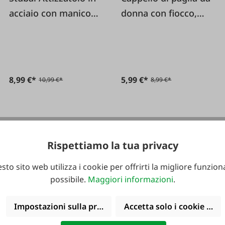
acciaio con manico
donna con fiocco,
nero
taglia unica
8,99 €*
5,99 €*
10,99 €*
8,99 €*
Rispettiamo la tua privacy
sto sito web utilizza i cookie per offrirti la migliore funziona
possibile.
Maggiori informazioni
.
Impostazioni sulla privacy
Accetta solo i cookie funz