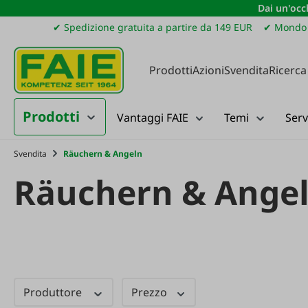
Dai un'occh
ssa al contenuto principale
Salta alla ricerca
Passa alla navigazione principale
✔ Spedizione gratuita a partire da 149 EUR
✔ Mondo 
Prodotti
Azioni
Svendita
Ricerca
Prodotti
Vantaggi FAIE
Temi
Serv
Svendita
Räuchern & Angeln
Räuchern & Ange
Produttore
Prezzo