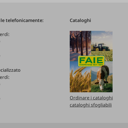
le telefonicamente:
Cataloghi
erdì:
0
0
cializzato
erdì:
0
Ordinare i cataloghi
0
cataloghi sfogliabili