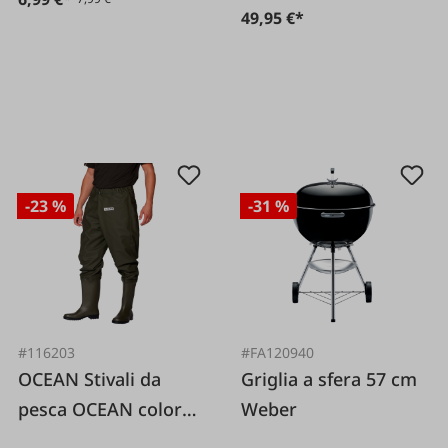
49,95 €*
-23 %
-31 %
#116203
#FA120940
OCEAN Stivali da
Griglia a sfera 57 cm
pesca OCEAN color
Weber
oliva 90% PVC