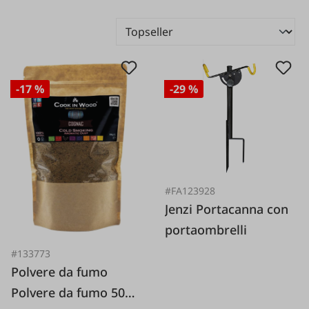
-17 %
-29 %
#FA123928
Jenzi Portacanna con
portaombrelli
#133773
Polvere da fumo
Polvere da fumo 500