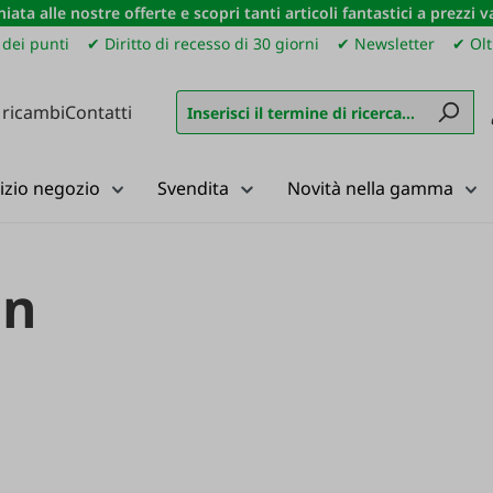
iata alle nostre offerte e scopri tanti articoli fantastici a prezzi 
dei punti
✔ Diritto di recesso di 30 giorni
✔ Newsletter
✔ Olt
 ricambi
Contatti
izio negozio
Svendita
Novità nella gamma
ln