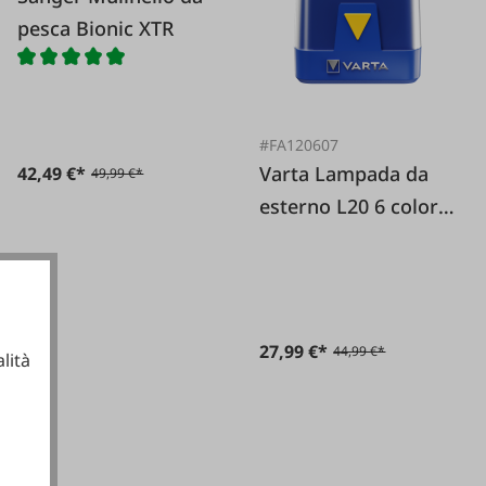
pesca Bionic XTR
#FA120607
Varta Lampada da
42,49 €*
49,99 €*
esterno L20 6 colori
fluorescenti senza
batterie (6xAA)
27,99 €*
44,99 €*
lità
ionali