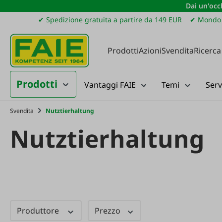
Dai un'occh
ssa al contenuto principale
Salta alla ricerca
Passa alla navigazione principale
✔ Spedizione gratuita a partire da 149 EUR
✔ Mondo 
Prodotti
Azioni
Svendita
Ricerca
Prodotti
Vantaggi FAIE
Temi
Serv
Svendita
Nutztierhaltung
Nutztierhaltung
Produttore
Prezzo