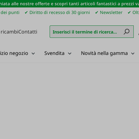
iata alle nostre offerte e scopri tanti articoli fantastici a prezzi 
dei punti
✔ Diritto di recesso di 30 giorni
✔ Newsletter
✔ Olt
 ricambi
Contatti
izio negozio
Svendita
Novità nella gamma