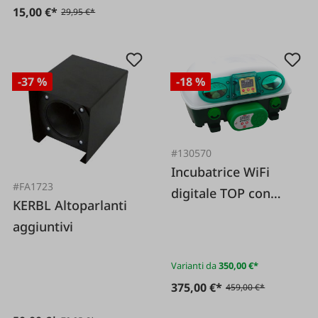
15,00 €*
29,95 €*
-37 %
-18 %
#130570
Incubatrice WiFi
#FA1723
digitale TOP con
KERBL Altoparlanti
girauova
aggiuntivi
Varianti da
350,00 €*
375,00 €*
459,00 €*