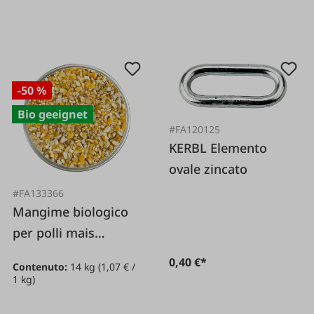
-50 %
Bio geeignet
#FA120125
KERBL Elemento
ovale zincato
#FA133366
Mangime biologico
per polli mais
spezzato 14 kg
0,40 €*
Contenuto:
14 kg
(1,07 € /
1 kg)