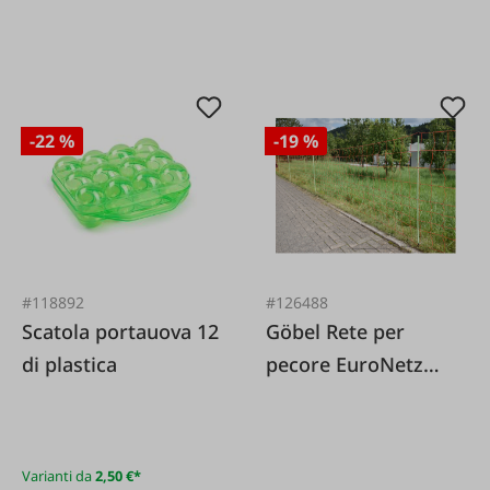
-22 %
-19 %
#118892
#126488
Scatola portauova 12
Göbel Rete per
di plastica
pecore EuroNetz
Extra 50m Doppia
punta
Varianti da
2,50 €*