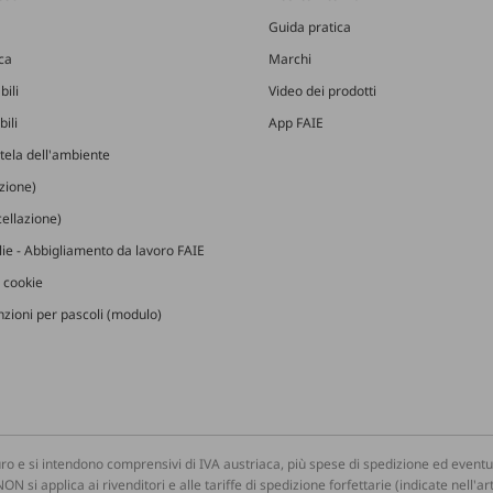
Guida pratica
ica
Marchi
bili
Video dei prodotti
ili
App FAIE
utela dell'ambiente
izione)
ellazione)
glie - Abbigliamento da lavoro FAIE
 cookie
zioni per pascoli (modulo)
ro e si intendono comprensivi di IVA austriaca, più spese di spedizione ed eventua
NON si applica ai rivenditori e alle tariffe di spedizione forfettarie (indicate nell