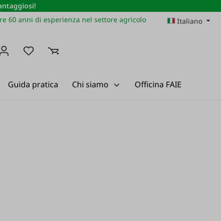
vantaggiosi!
re 60 anni di esperienza nel settore agricolo
Italiano
Hai 0 articoli nella lista dei desideri
Guida pratica
Chi siamo
Officina FAIE