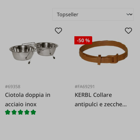
-50 %
#69358
#FA69291
Ciotola doppia in
KERBL Collare
acciaio inox
antipulci e zecche
per cani *