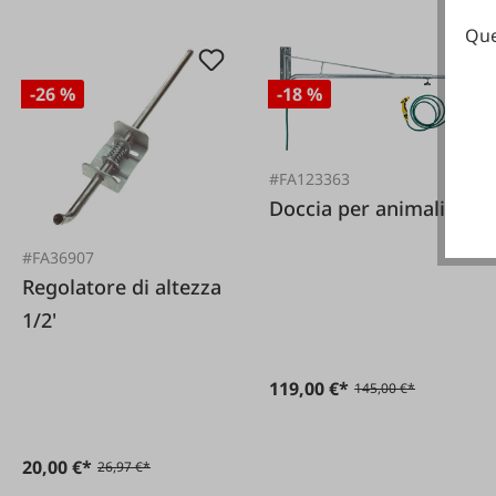
Que
-26 %
-18 %
#FA123363
Doccia per animali
#FA36907
Regolatore di altezza
1/2'
119,00 €*
145,00 €*
20,00 €*
26,97 €*