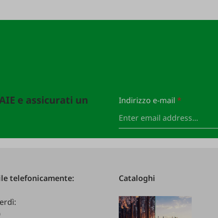
FAIE e assicurati un
Indirizzo e-mail
*
le telefonicamente:
Cataloghi
erdì:
0