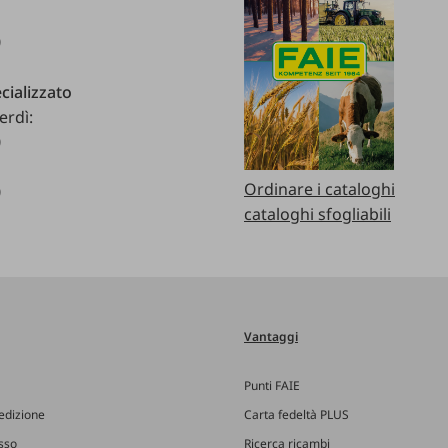
0
cializzato
erdì:
0
Ordinare i cataloghi
0
cataloghi sfogliabili
Vantaggi
Punti FAIE
edizione
Carta fedeltà PLUS
esso
Ricerca ricambi