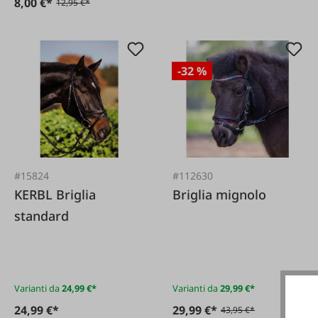
8,00 €*
12,95 €*
-32 %
#15824
#112630
KERBL Briglia
Briglia mignolo
standard
Varianti da
24,99 €*
Varianti da
29,99 €*
24,99 €*
29,99 €*
43,95 €*