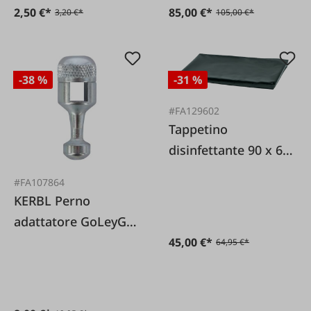
2,50 €*
85,00 €*
3,20 €*
105,00 €*
-38 %
-31 %
#FA129602
Tappetino
disinfettante 90 x 60
x 4 cm
#FA107864
KERBL Perno
adattatore GoLeyGo
per fondina
45,00 €*
64,95 €*