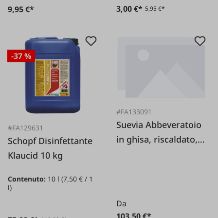
3,00 €*
9,95 €*
5,95 €*
-37 %
#FA133091
Suevia Abbeveratoio
#FA129631
in ghisa, riscaldato,
Schopf Disinfettante
modello 127K-H, B-
Klaucid 10 kg
stock
Contenuto:
10 l
(7,50 € / 1
l)
Da
103,50 €*