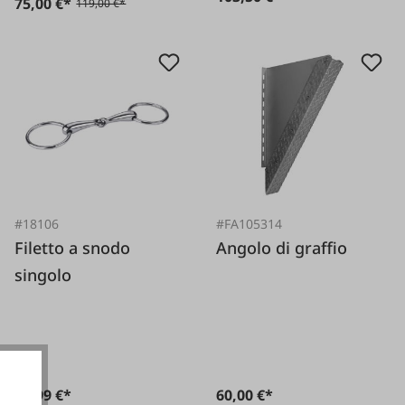
75,00 €*
119,00 €*
#18106
#FA105314
Filetto a snodo
Angolo di graffio
singolo
15,99 €*
60,00 €*