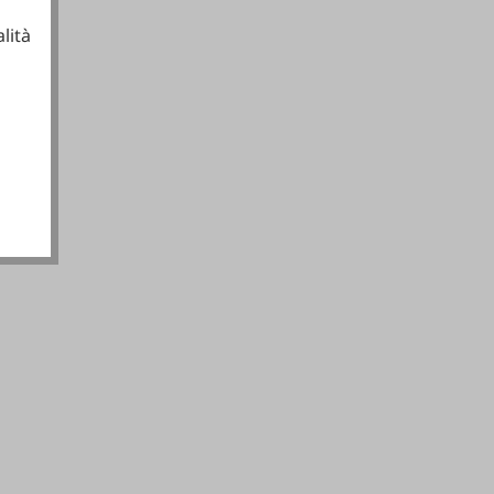
lità
ionali