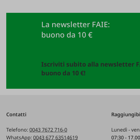
La newsletter FAIE:
buono da 10 €
Iscriviti subito alla newsletter 
buono da 10 €!
Contatti
Raggiungibi
Telefono:
0043 7672 716-0
Lunedì - ven
WhatsApp:
0043 677 63514619
07:30 - 17.0