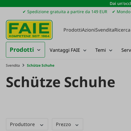
Dai un'occh
ssa al contenuto principale
Salta alla ricerca
Passa alla navigazione principale
✔ Spedizione gratuita a partire da 149 EUR
✔ Mondo 
Prodotti
Azioni
Svendita
Ricerca
Prodotti
Vantaggi FAIE
Temi
Serv
Svendita
Schütze Schuhe
Schütze Schuhe
Produttore
Prezzo