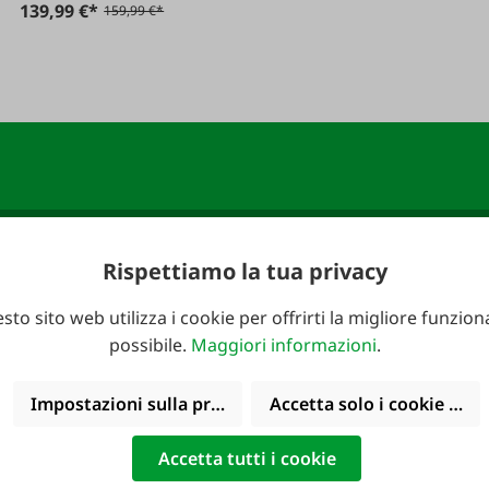
139,99 €*
159,99 €*
Rispettiamo la tua privacy
FAIE e assicurati un
Indirizzo e-mail
*
sto sito web utilizza i cookie per offrirti la migliore funziona
possibile.
Maggiori informazioni
.
Impostazioni sulla privacy
Accetta solo i cookie funz
Accetta tutti i cookie
le telefonicamente:
Cataloghi