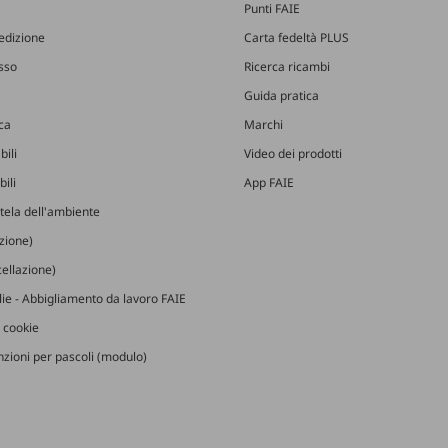
Punti FAIE
edizione
Carta fedeltà PLUS
esso
Ricerca ricambi
Guida pratica
ica
Marchi
bili
Video dei prodotti
ili
App FAIE
utela dell'ambiente
izione)
ellazione)
glie - Abbigliamento da lavoro FAIE
 cookie
zioni per pascoli (modulo)