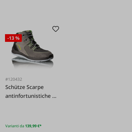
-13 %
#120432
Schütze Scarpe
antinfortunistiche da
lavoro S3 Treaker
ESD KH S3 grigie
Varianti da
139,99 €*