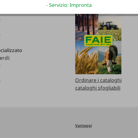
- Servizio: Impronta
erdì:
0
0
cializzato
erdì:
0
Ordinare i cataloghi
0
cataloghi sfogliabili
Vantaggi