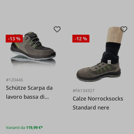
-13 %
-12 %
#120446
Schütze Scarpa da
#FA134327
lavoro bassa di
Calze Norrocksocks
sicurezza S3 Treaker
Standard nere
ESD HS grigio chiaro
sportiva e
Varianti da
119,99 €*
confortevole