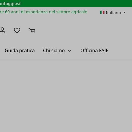
vantaggiosi!
re 60 anni di esperienza nel settore agricolo
Italiano
Hai 0 articoli nella lista dei desideri
Guida pratica
Chi siamo
Officina FAIE