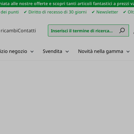
iata alle nostre offerte e scopri tanti articoli fantastici a prezzi 
dei punti
✔ Diritto di recesso di 30 giorni
✔ Newsletter
✔ Olt
 ricambi
Contatti
izio negozio
Svendita
Novità nella gamma