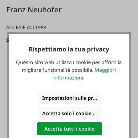
Franz Neuhofer
Alla FAIE dal 1988
Specializzazioni:
Rispettiamo la tua privacy
Marketing diretto
Costruzione di veicoli
Questo sito web utilizza i cookie per offrirti la
Programma idraulico
migliore funzionalità possibile.
Maggiori
Allevamento di bovini da latte
informazioni
.
Impostazioni sulla privacy
Accetta solo i cookie funzionali
Accetta tutti i cookie