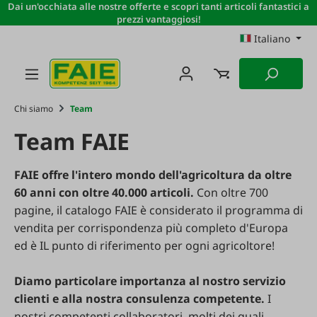
Dai un'occhiata alle nostre offerte e scopri tanti articoli fantastici a
Passa al contenuto principale
prezzi vantaggiosi!
Italiano
Chi siamo
Team
Team FAIE
FAIE offre l'intero mondo dell'agricoltura da oltre
60 anni con oltre 40.000 articoli.
Con oltre 700
pagine, il catalogo FAIE è considerato il programma di
vendita per corrispondenza più completo d'Europa
ed è IL punto di riferimento per ogni agricoltore!
Diamo particolare importanza al nostro servizio
clienti e alla nostra consulenza competente.
I
nostri competenti collaboratori, molti dei quali