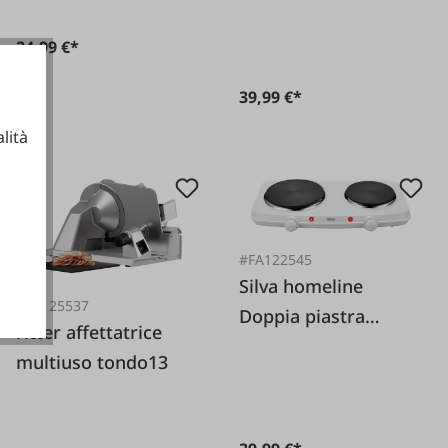
24,99 €*
39,99 €*
lità
ionali
#FA122545
Silva homeline
#FA125537
Doppia piastra
ritter affettatrice
elettrica bianca
multiuso tondo13
potenza 2250W