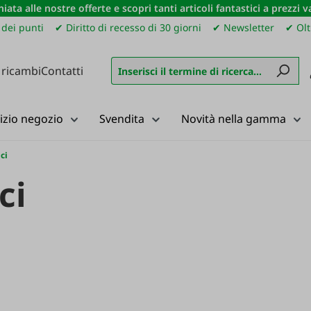
iata alle nostre offerte e scopri tanti articoli fantastici a prezzi 
dei punti
✔ Diritto di recesso di 30 giorni
✔ Newsletter
✔ Olt
 ricambi
Contatti
izio negozio
Svendita
Novità nella gamma
ci
ci