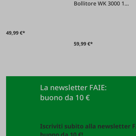
EKM200 in acciaio
Bollitore WK 3000 1 7
inox
litri realizzato in
acciaio inossidabile
49,99 €*
59,99 €*
La newsletter FAIE:
buono da 10 €
Iscriviti subito alla newsletter 
buono da 10 €!