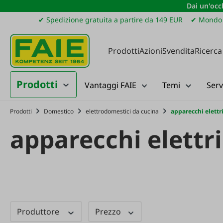
Dai un'occh
ssa al contenuto principale
Salta alla ricerca
Passa alla navigazione principale
✔ Spedizione gratuita a partire da 149 EUR
✔ Mondo 
Prodotti
Azioni
Svendita
Ricerca
Prodotti
Vantaggi FAIE
Temi
Serv
Prodotti
Domestico
elettrodomestici da cucina
apparecchi elettri
apparecchi elettri
Produttore
Prezzo