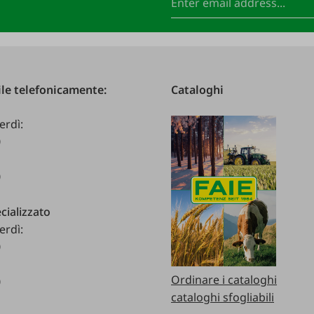
le telefonicamente:
Cataloghi
erdì:
0
0
cializzato
erdì:
0
Ordinare i cataloghi
0
cataloghi sfogliabili