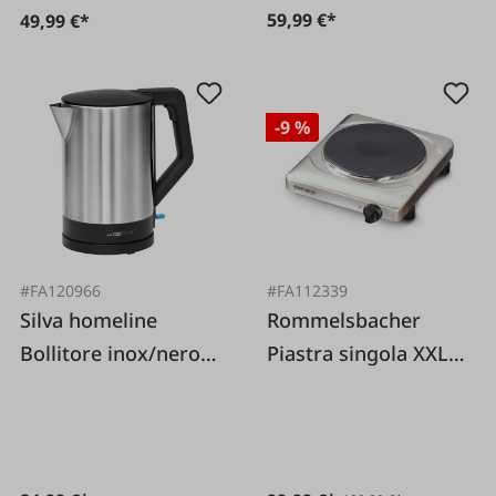
59,99 €*
49,99 €*
-9 %
#FA120966
#FA112339
Silva homeline
Rommelsbacher
Bollitore inox/nero
Piastra singola XXL
WKS 3692
22 centimetri