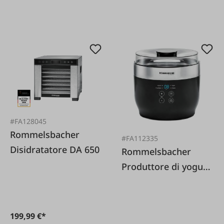
#FA128045
Rommelsbacher
#FA112335
Disidratatore DA 650
Rommelsbacher
Produttore di yogurt
e formaggio
cremoso
199,99 €*