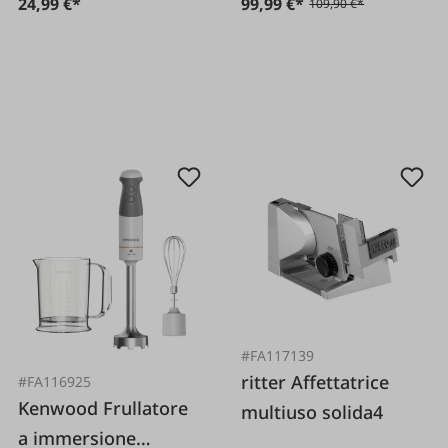
24,99 €*
99,99 €*
109,90 €*
#FA117139
ritter Affettatrice
#FA116925
Kenwood Frullatore
multiuso solida4
a immersione