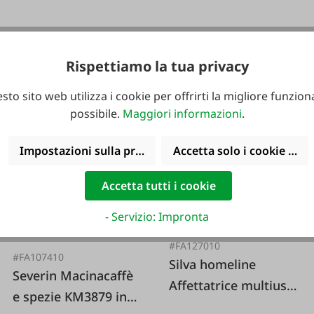
Triblade XL
HBM40.002WH
Rispettiamo la tua privacy
169,90 €*
69,99 €*
sto sito web utilizza i cookie per offrirti la migliore funziona
possibile.
Maggiori informazioni
.
Impostazioni sulla privacy
Accetta solo i cookie funz
Accetta tutti i cookie
- Servizio: Impronta
#FA127010
#FA107410
Silva homeline
Severin Macinacaffè
Affettatrice multiuso
e spezie KM3879 in
in metallo argentato