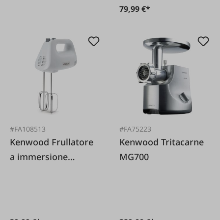
79,99 €*
#FA108513
#FA75223
Kenwood Frullatore
Kenwood Tritacarne
a immersione
MG700
HMP30.AOWH