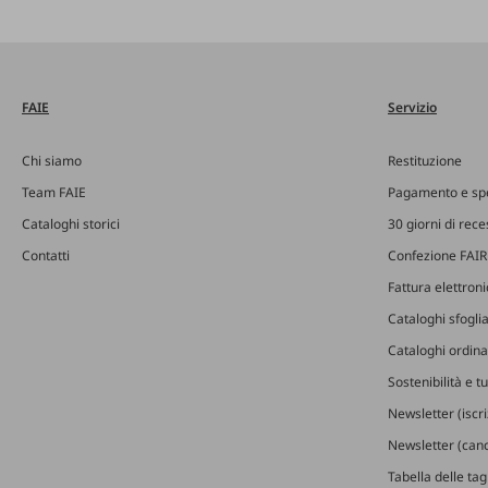
FAIE
Servizio
Chi siamo
Restituzione
Team FAIE
Pagamento e sp
Cataloghi storici
30 giorni di rec
Contatti
Confezione FAIR
Fattura elettron
Cataloghi sfoglia
Cataloghi ordinab
Sostenibilità e t
Newsletter (iscr
Newsletter (canc
Tabella delle ta