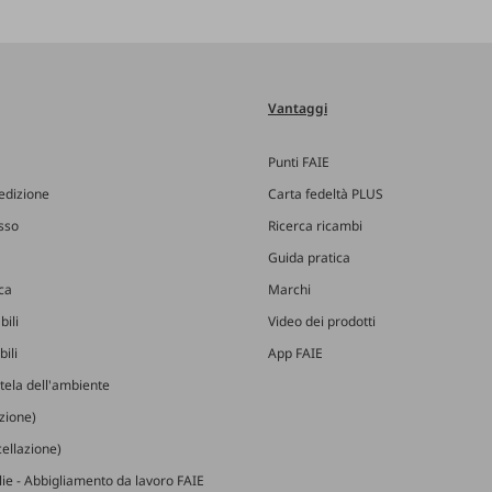
Vantaggi
Punti FAIE
edizione
Carta fedeltà PLUS
esso
Ricerca ricambi
Guida pratica
ica
Marchi
bili
Video dei prodotti
ili
App FAIE
utela dell'ambiente
izione)
ellazione)
glie - Abbigliamento da lavoro FAIE