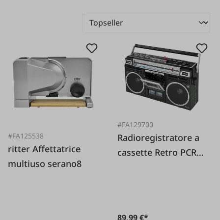
#FA129700
#FA125538
Radioregistratore a
ritter Affettatrice
cassette Retro PCR
multiuso serano8
1980 BT
89,99 €*