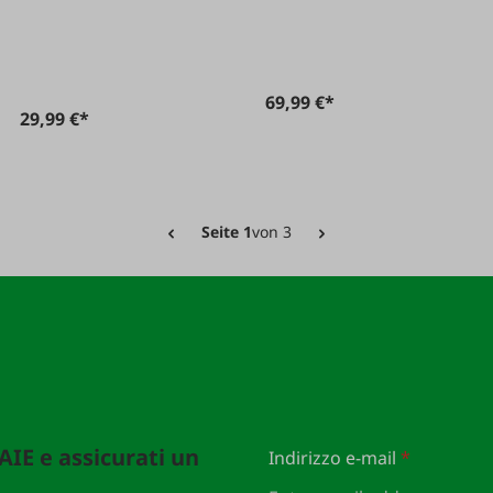
acciaio inossidabile
AS 500
69,99 €*
29,99 €*
Seite 1
von 3
FAIE e assicurati un
Indirizzo e-mail
*