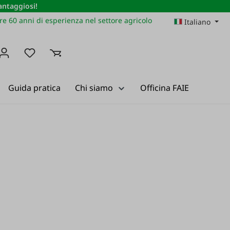
vantaggiosi!
re 60 anni di esperienza nel settore agricolo
Italiano
Hai 0 articoli nella lista dei desideri
Guida pratica
Chi siamo
Officina FAIE