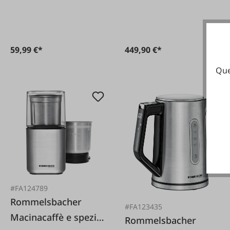
grigia
59,99 €*
449,90 €*
Que
#FA124789
Rommelsbacher
#FA123435
Macinacaffè e spezie
Rommelsbacher