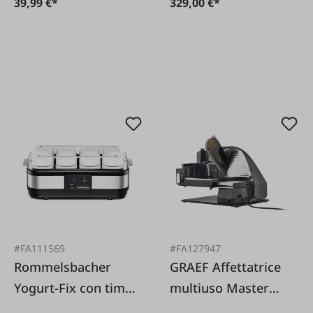
39,99 €*
329,00 €*
#FA111569
#FA127947
Rommelsbacher
GRAEF Affettatrice
Yogurt-Fix con timer
multiuso Master
in acciaio inox JG40
M95 con affilacoltelli