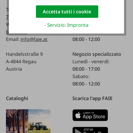
telefonicamente:
Telefono:
0043 7672
Accetta tutti i cookie
716-0
Lunedì - venerdì:
WhatsApp:
0043 677
07:30 - 17.00
- Servizio: Impronta
63514619
Sabato:
Email:
info@faie.at
08:00 - 12:00
Handelsstraße 9
Negozio specializzato
A-4844 Regau
Lunedì - venerdì:
Austria
08:00 - 17:00
Sabato:
08:00 - 12:00
Cataloghi
Scarica l'app FAIE