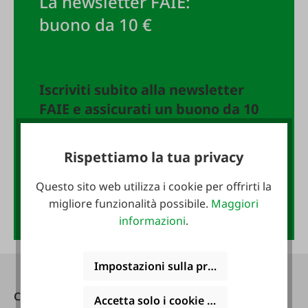
La newsletter FAIE:
buono da 10 €
Iscriviti subito alla newsletter
FAIE e assicurati un buono da 10
€!
Rispettiamo la tua privacy
Indirizzo e-mail
*
Questo sito web utilizza i cookie per offrirti la
migliore funzionalità possibile.
Maggiori
Anmelden
informazioni
.
Impostazioni sulla privacy
Contatti
Raggiungibile
Accetta solo i cookie funzionali