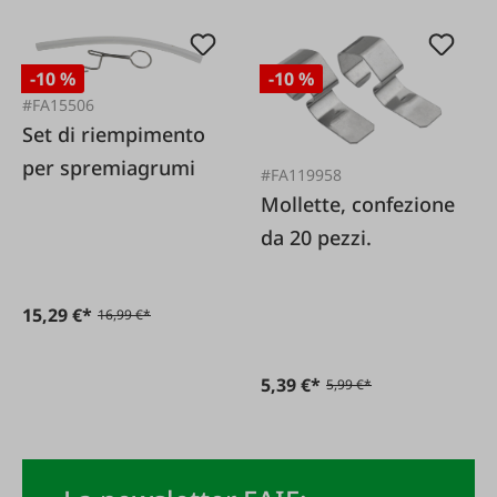
-10 %
-10 %
#FA15506
Set di riempimento
per spremiagrumi
#FA119958
Mollette, confezione
da 20 pezzi.
15,29 €*
16,99 €*
5,39 €*
5,99 €*