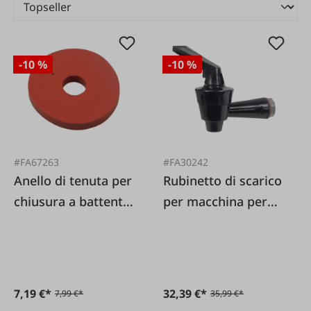
-10 %
-10 %
#FA67263
#FA30242
Anello di tenuta per
Rubinetto di scarico
chiusura a battente,
per macchina per
confezione da 20
conserva Kochstar
pezzi.
7,19 €*
32,39 €*
7,99 €*
35,99 €*