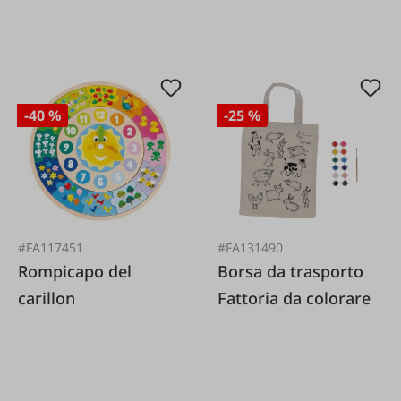
-40 %
-25 %
#FA117451
#FA131490
Rompicapo del
Borsa da trasporto
carillon
Fattoria da colorare