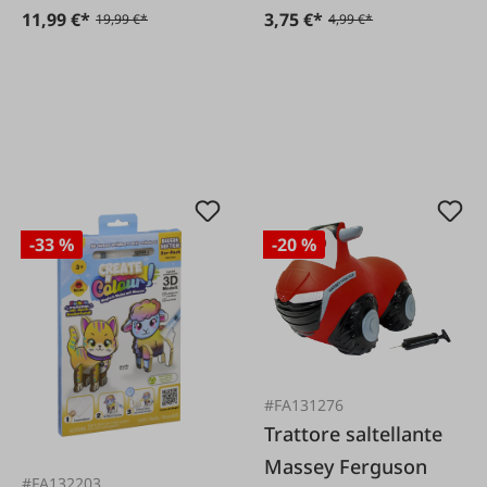
11,99 €*
3,75 €*
19,99 €*
4,99 €*
-33 %
-20 %
#FA131276
Trattore saltellante
Massey Ferguson
#FA132203