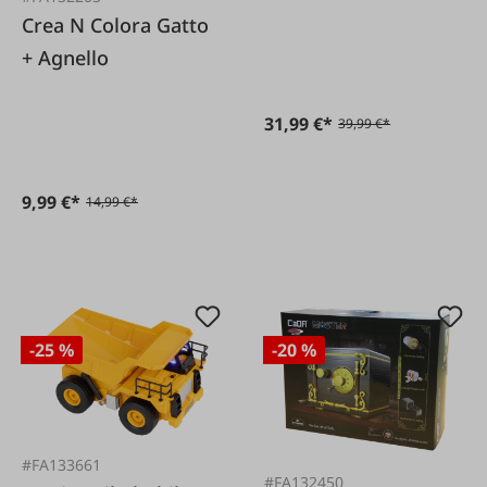
Crea N Colora Gatto
+ Agnello
31,99 €*
39,99 €*
9,99 €*
14,99 €*
-25 %
-20 %
#FA133661
#FA132450