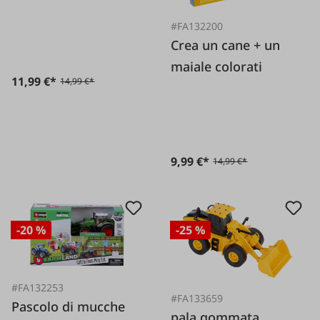
#FA132200
Crea un cane + un
maiale colorati
11,99 €*
14,99 €*
9,99 €*
14,99 €*
-20 %
-25 %
#FA132253
#FA133659
Pascolo di mucche
pala gommata