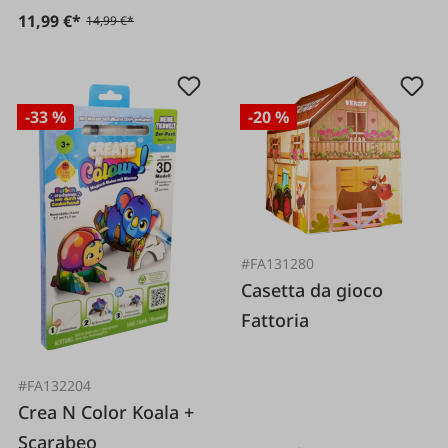
11,99 €*
14,99 €*
-33 %
-20 %
#FA131280
Casetta da gioco
Fattoria
#FA132204
Crea N Color Koala +
Scarabeo