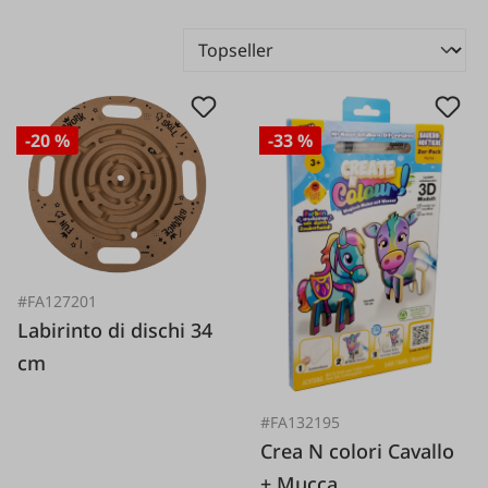
-20 %
-33 %
#FA127201
Labirinto di dischi 34
cm
#FA132195
Crea N colori Cavallo
+ Mucca