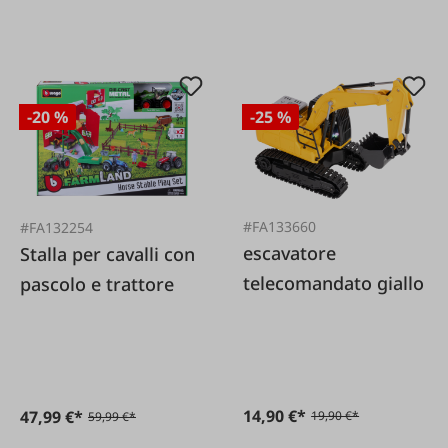
-20 %
-25 %
#FA133660
#FA132254
escavatore
Stalla per cavalli con
telecomandato giallo
pascolo e trattore
14,90 €*
47,99 €*
19,90 €*
59,99 €*