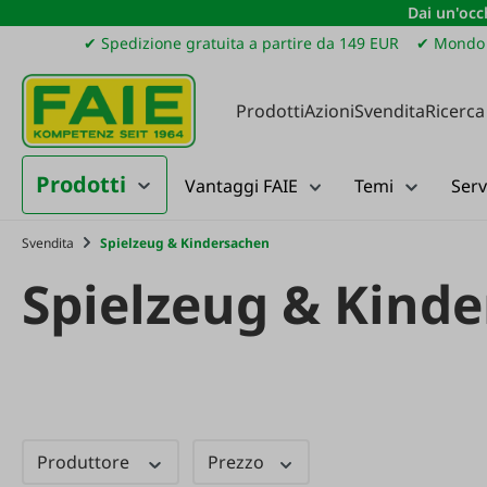
Dai un'occh
ssa al contenuto principale
Salta alla ricerca
Passa alla navigazione principale
✔ Spedizione gratuita a partire da 149 EUR
✔ Mondo 
Prodotti
Azioni
Svendita
Ricerca
Prodotti
Vantaggi FAIE
Temi
Serv
Svendita
Spielzeug & Kindersachen
Spielzeug & Kind
Produttore
Prezzo