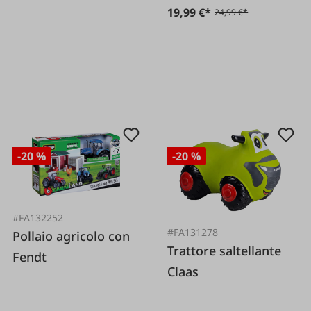
19,99 €*
24,99 €*
-20 %
-20 %
#FA132252
#FA131278
Pollaio agricolo con
Trattore saltellante
Fendt
Claas