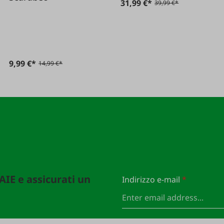
31,99 €*
39,99 €*
9,99 €*
14,99 €*
FAIE e assicurati un
Indirizzo e-mail
*