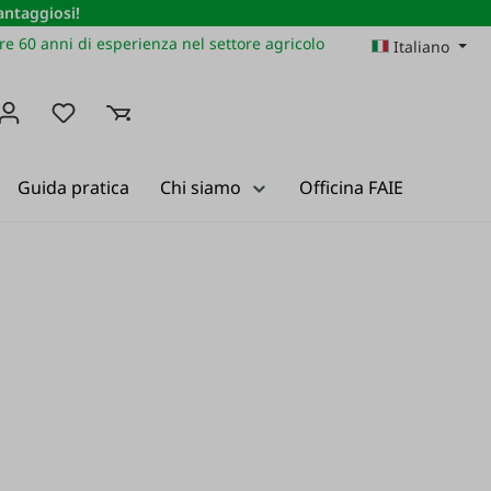
vantaggiosi!
re 60 anni di esperienza nel settore agricolo
Italiano
Hai 0 articoli nella lista dei desideri
Guida pratica
Chi siamo
Officina FAIE