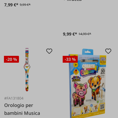
7,99 €*
9,99 €*
9,99 €*
14,99 €*
-20 %
-33 %
#FA131804
Orologio per
bambini Musica