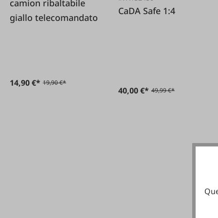
camion ribaltabile
CaDA Safe 1:4
giallo telecomandato
14,90 €*
19,90 €*
40,00 €*
49,99 €*
Que