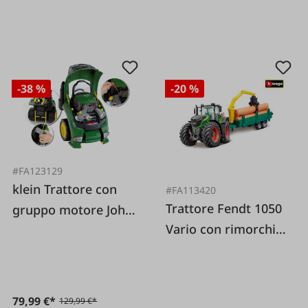
-38 %
-20 %
#FA123129
klein Trattore con
#FA113420
Trattore Fendt 1050
gruppo motore John
Vario con rimorchio
Deere
per il trasporto di
legname
79,99 €*
129,99 €*