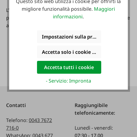
Questo sito web utilizza i cookie per offrirti la
migliore funzionalità possibile.
Maggiori
L'applicazione FAIE di hello again è un'applicazione
informazioni
.
per il servizio clienti disponibile per iPhone, Android e
altri smartphone.
Impostazioni sulla privacy
Accetta solo i cookie funzionali
Accetta tutti i cookie
- Servizio: Impronta
Contatti
Raggiungibile
telefonicamente:
Telefono:
0043 7672
716-0
Lunedì - venerdì:
WhatsApp:
0043 677
07:30 - 17.00