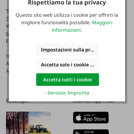
Rispettiamo la tua privacy
telefonicamente:
Telefono:
0043 7672
Questo sito web utilizza i cookie per offrirti la
716-0
Lunedì - venerdì:
migliore funzionalità possibile.
Maggiori
WhatsApp:
0043 677
07:30 - 17.00
informazioni
.
63514619
Sabato:
Email:
info@faie.at
08:00 - 12:00
Impostazioni sulla privacy
Handelsstraße 9
Negozio specializzato
A-4844 Regau
Lunedì - venerdì:
Accetta solo i cookie funzionali
Austria
08:00 - 17:00
Sabato:
Accetta tutti i cookie
08:00 - 12:00
- Servizio: Impronta
Cataloghi
Scarica l'app FAIE