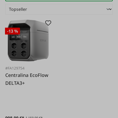
-13 %
#FA129754
Centralina EcoFlow
DELTA3+
998,00 €*
1.150,00 €*