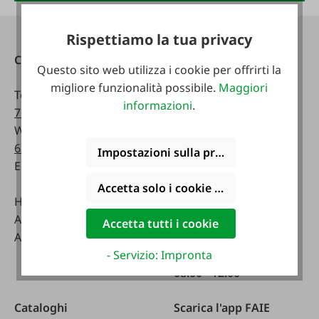
Rispettiamo la tua privacy
Contatti
Raggiungibile
Questo sito web utilizza i cookie per offrirti la
telefonicamente:
migliore funzionalità possibile.
Maggiori
Telefono:
0043 7672
informazioni
.
716-0
Lunedì - venerdì:
WhatsApp:
0043 677
07:30 - 17.00
63514619
Sabato:
Impostazioni sulla privacy
Email:
info@faie.at
08:00 - 12:00
Accetta solo i cookie funzionali
Handelsstraße 9
Negozio specializzato
A-4844 Regau
Lunedì - venerdì:
Accetta tutti i cookie
Austria
08:00 - 17:00
Sabato:
- Servizio: Impronta
08:00 - 12:00
Cataloghi
Scarica l'app FAIE