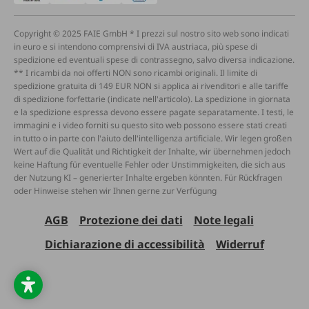
Copyright © 2025 FAIE GmbH * I prezzi sul nostro sito web sono indicati
in euro e si intendono comprensivi di IVA austriaca, più spese di
spedizione ed eventuali spese di contrassegno, salvo diversa indicazione.
** I ricambi da noi offerti NON sono ricambi originali. Il limite di
spedizione gratuita di 149 EUR NON si applica ai rivenditori e alle tariffe
di spedizione forfettarie (indicate nell'articolo). La spedizione in giornata
e la spedizione espressa devono essere pagate separatamente. I testi, le
immagini e i video forniti su questo sito web possono essere stati creati
in tutto o in parte con l'aiuto dell'intelligenza artificiale. Wir legen großen
Wert auf die Qualität und Richtigkeit der Inhalte, wir übernehmen jedoch
keine Haftung für eventuelle Fehler oder Unstimmigkeiten, die sich aus
der Nutzung KI – generierter Inhalte ergeben könnten. Für Rückfragen
oder Hinweise stehen wir Ihnen gerne zur Verfügung
AGB
Protezione dei dati
Note legali
Dichiarazione di accessibilità
Widerruf