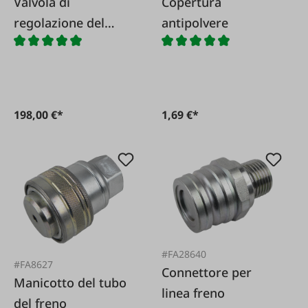
Valvola di
Copertura
regolazione del
antipolvere
carico
198,00 €*
1,69 €*
#FA28640
#FA8627
Connettore per
Manicotto del tubo
linea freno
del freno