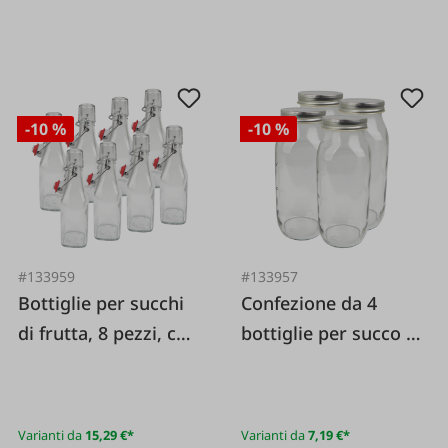
-10 %
-10 %
#133959
#133957
Bottiglie per succhi
Confezione da 4
di frutta, 8 pezzi, con
bottiglie per succo di
tappo a scatto
frutta di diverse
dimensioni con
tappo a vite, colore
Varianti da
15,29 €*
Varianti da
7,19 €*