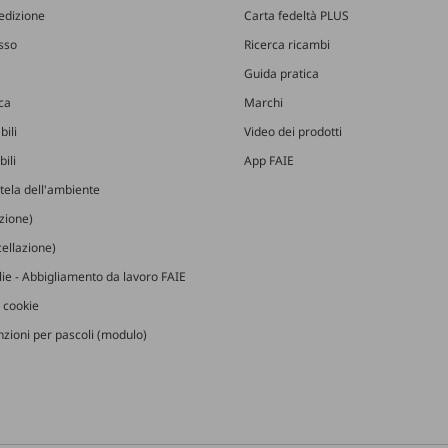
edizione
Carta fedeltà PLUS
esso
Ricerca ricambi
Guida pratica
ica
Marchi
bili
Video dei prodotti
ili
App FAIE
utela dell'ambiente
izione)
ellazione)
glie - Abbigliamento da lavoro FAIE
 cookie
zioni per pascoli (modulo)