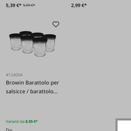
5,39 €*
2,99 €*
5,99 €*
#124004
Browin Barattolo per
salsicce / barattolo
per conserve da 346
ml con coperchio set
= 6 pezzi
Varianti da
8,05 €*
Da