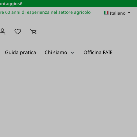
vantaggiosi!
re 60 anni di esperienza nel settore agricolo
Italiano
Hai 0 articoli nella lista dei desideri
Guida pratica
Chi siamo
Officina FAIE