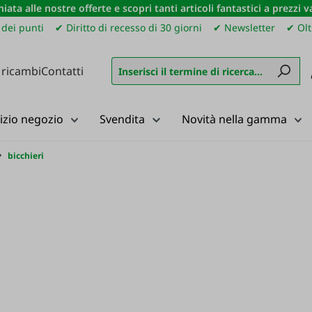
iata alle nostre offerte e scopri tanti articoli fantastici a prezzi 
dei punti
✔ Diritto di recesso di 30 giorni
✔ Newsletter
✔ Olt
 ricambi
Contatti
izio negozio
Svendita
Novità nella gamma
bicchieri