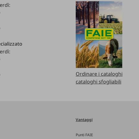
erdì:
0
0
cializzato
erdì:
0
Ordinare i cataloghi
0
cataloghi sfogliabili
Vantaggi
Punti FAIE