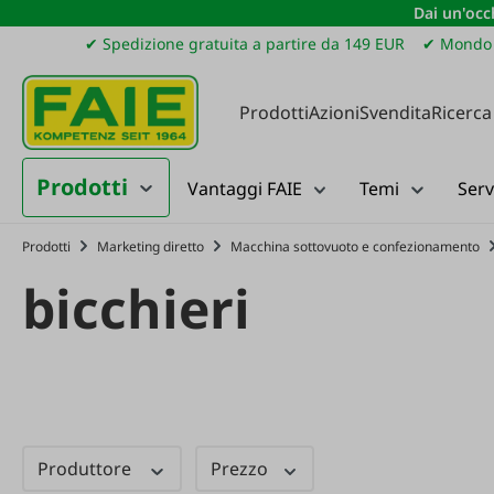
Dai un'occh
ssa al contenuto principale
Salta alla ricerca
Passa alla navigazione principale
✔ Spedizione gratuita a partire da 149 EUR
✔ Mondo 
Prodotti
Azioni
Svendita
Ricerca
Prodotti
Vantaggi FAIE
Temi
Serv
Prodotti
Marketing diretto
Macchina sottovuoto e confezionamento
bicchieri
Produttore
Prezzo