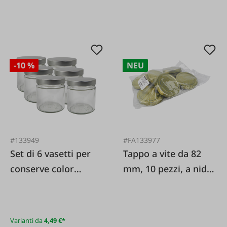
-10 %
NEU
#133949
#FA133977
Set di 6 vasetti per
Tappo a vite da 82
conserve color
mm, 10 pezzi, a nido
argento con coperchi
d'ape dorato TO82
a vite
Varianti da
4,49 €*