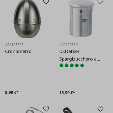
#FA123307
#FA100830
Cronometro
Dr.Oetker
Spargizucchero a
velo fine
8,99 €*
15,99 €*