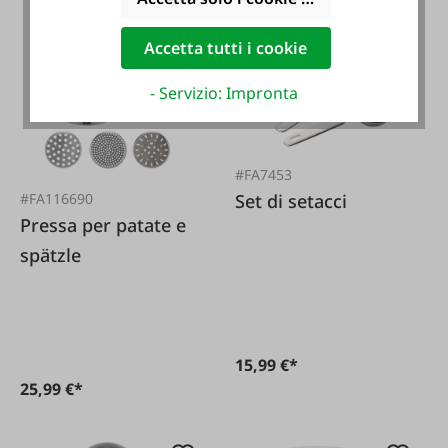
Accetta tutti i cookie
- Servizio: Impronta
#FA7453
Set di setacci
#FA116690
Pressa per patate e
spätzle
15,99 €*
25,99 €*