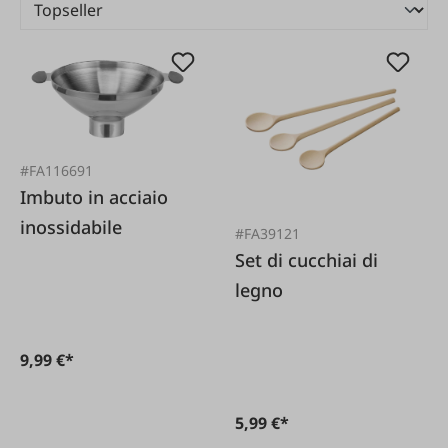
#FA116691
Imbuto in acciaio
inossidabile
#FA39121
Set di cucchiai di
legno
9,99 €*
5,99 €*