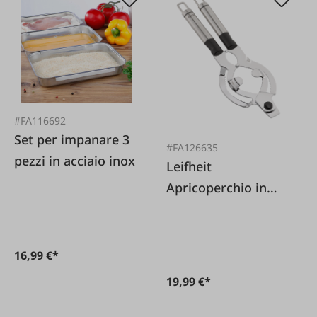
#FA116692
Set per impanare 3
#FA126635
pezzi in acciaio inox
Leifheit
Apricoperchio in
acciaio inossidabile
16,99 €*
19,99 €*