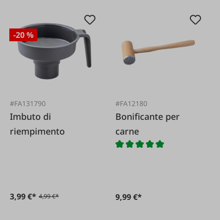
-20 %
#FA131790
#FA12180
Imbuto di
Bonificante per
riempimento
carne
3,99 €*
9,99 €*
4,99 €*