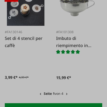
#FA130146
#FA101308
Set di 4 stencil per
Imbuto di
caffè
riempimento in
acciaio inossidabile
3,99 €*
15,99 €*
4,99 €*
Seite 1
von 4