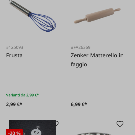
#125093
#FA26369
Frusta
Zenker Matterello in
faggio
Varianti da
2,99 €*
2,99 €*
6,99 €*
-20 %