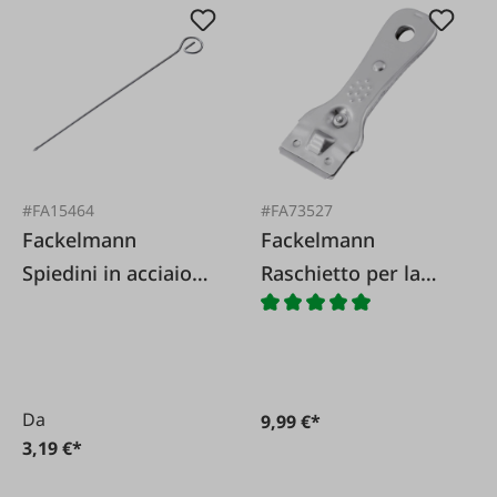
#FA15464
#FA73527
Fackelmann
Fackelmann
Spiedini in acciaio
Raschietto per la
inossidabile
pulizia
Da
9,99 €*
3,19 €*