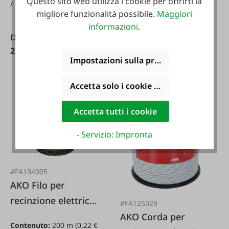
Questo sito web utilizza i cookie per offrirti la
/ 1 m)
/ 1 m)
migliore funzionalità possibile.
Maggiori
200 m
200 m
informazioni
.
Da
Da
57,55 €*
24,25 €*
Impostazioni sulla privacy
Accetta solo i cookie funzionali
Accetta tutti i cookie
- Servizio: Impronta
#FA134005
AKO Filo per
recinzione elettrica
#FA125029
in platino
AKO Corda per
Contenuto:
200 m
(0,22 €