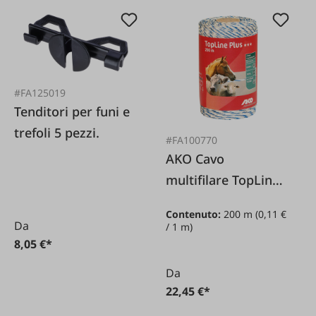
#FA125019
Tenditori per funi e
trefoli 5 pezzi.
#FA100770
AKO Cavo
multifilare TopLine
bianco/blu 2 mm /
Contenuto:
200 m
(0,11 €
200 m
Da
/ 1 m)
8,05 €*
Da
22,45 €*