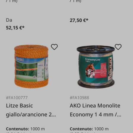
/ 1 m)
/ 1 m)
/ 200 m
Da
27,50 €*
52,15 €*
#FA100777
#FA10988
Litze Basic
AKO Linea Monolite
giallo/arancione 2
Economy 1 4 mm /
mm / 1000 m
1000 m
Contenuto:
1000 m
Contenuto:
1000 m