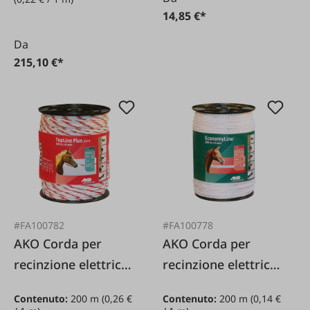
14,85 €*
Da
215,10 €*
#FA100782
#FA100778
AKO Corda per
AKO Corda per
recinzione elettrica
recinzione elettrica
TopLine
economica bianca 6
Contenuto:
200 m
(0,26 €
Contenuto:
200 m
(0,14 €
bianca/rossa 6 mm
mm / 200 m