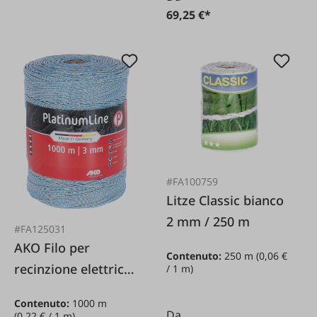
69,25 €*
#FA100759
Litze Classic bianco
2 mm / 250 m
#FA125031
AKO Filo per
Contenuto:
250 m
(0,06 €
recinzione elettrica
/ 1 m)
Platinum bianco/blu
Contenuto:
1000 m
3 mm / 1000 m
Da
(0,22 € / 1 m)