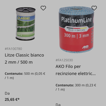
#FA100780
Litze Classic bianco
#FA125030
2 mm / 500 m
AKO Filo per
recinzione elettrica
Contenuto:
500 m
(0,05 €
/ 1 m)
Platinum bianco/blu
Contenuto:
300 m
(0,23 €
3 mm / 300 m
/ 1 m)
Da
25,65 €*
Da