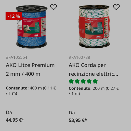
-12 %
#FA105564
#FA100788
AKO Litze Premium
AKO Corda per
2 mm / 400 m
recinzione elettrica
premium
Contenuto:
400 m
(0,11 €
Contenuto:
200 m
(0,27 €
bianca/verde 6 5
/ 1 m)
/ 1 m)
mm / 200 m
Da
Da
44,95 €*
53,95 €*