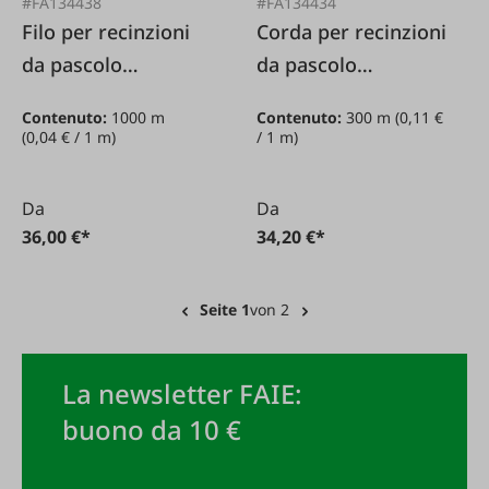
#FA134438
#FA134434
Filo per recinzioni
Corda per recinzioni
da pascolo
da pascolo
arancione 2,5 mm /
nera/bianca 6 mm /
Contenuto:
1000 m
Contenuto:
300 m
(0,11 €
1000 m
300 m
(0,04 € / 1 m)
/ 1 m)
Da
Da
36,00 €*
34,20 €*
Seite 1
von 2
La newsletter FAIE:
buono da 10 €