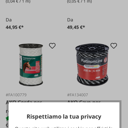
(0,04 € / 1 m)
(0,05 € / 1 m)
Da
Da
44,95 €*
49,45 €*
#FA100779
#FA134007
AKO Corda per
AKO Cavo per
recinzione
recinzione elettrica
Rispettiamo la tua privacy
incrociata
Platinum
Contenuto:
200 m
(0,29 €
Contenuto:
200 m
(0,12 €
economica 4 mm /
nero/bianco 6 mm /