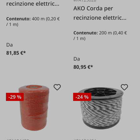
recinzione elettrica
AKO Corda per
in platino
recinzione elettrica
Contenuto:
400 m
(0,20 €
nero/bianco 3 mm /
/ 1 m)
bianco platino/blu 6
400 m
Contenuto:
200 m
(0,40 €
mm / 200 m
/ 1 m)
Da
81,85 €*
Da
80,95 €*
-29 %
-24 %