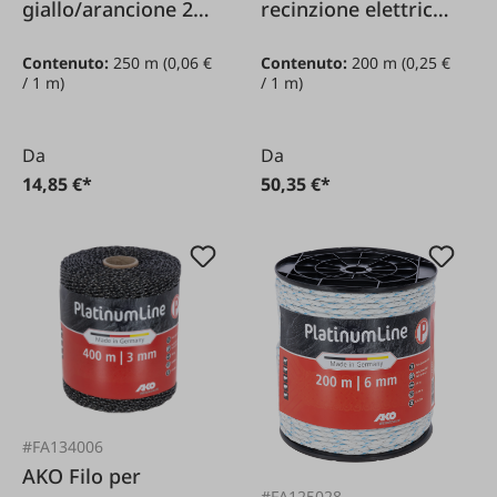
giallo/arancione 2
recinzione elettrica
mm / 250 m
bianca 6 mm / 200
Contenuto:
250 m
(0,06 €
Contenuto:
200 m
(0,25 €
m
/ 1 m)
/ 1 m)
Da
Da
14,85 €*
50,35 €*
#FA134006
AKO Filo per
#FA125028