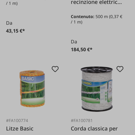
nero/bianco 3 mm /
recinzione elettrica
/ 1 m)
200 m
bianco platino/blu 6
Contenuto:
500 m
(0,37 €
mm / 500 m
/ 1 m)
Da
43,15 €*
Da
184,50 €*
#FA100774
#FA100781
Litze Basic
Corda classica per