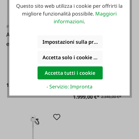
Questo sito web utilizza i cookie per offrirti la
migliore funzionalità possibile.
Maggiori
informazioni
.
#120233
Agitatore per crema
#120231
Impostazioni sulla privacy
e miele 400V
Agitatore per miele
e panna con
Accetta solo i cookie funzionali
riscaldamento 230V
Accetta tutti i cookie
70kg/50l
1.149,00 €*
- Servizio: Impronta
1.999,00 €*
2.345,00 €*