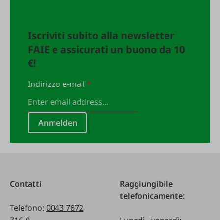
Iscriviti subito alla newsletter
FAIE e assicurati un buono da 10
€!
Indirizzo e-mail
*
Anmelden
Contatti
Raggiungibile
telefonicamente:
Telefono:
0043 7672
716-0
Lunedì - venerdì: