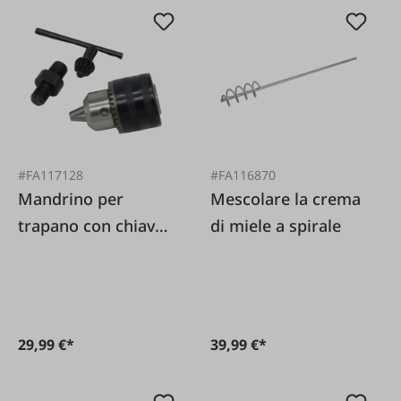
#FA117128
#FA116870
Mandrino per
Mescolare la crema
trapano con chiave
di miele a spirale
M14
29,99 €*
39,99 €*