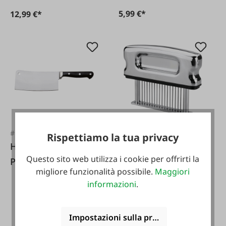
5,99 €*
12,99 €*
#FA69591
#FA115214
Rispettiamo la tua privacy
Hendi
Dick Bistecchiera
Questo sito web utilizza i cookie per offrirti la
Professionista
manuale in acciaio
migliore funzionalità possibile.
Maggiori
mannaia
inossidabile
informazioni
.
Impostazioni sulla privacy