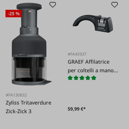
-25 %
#FA45937
GRAEF Affilatrice
per coltelli a mano
diamantata Pronto
#FA130832
Zyliss Tritaverdure
59,99 €*
Zick-Zick 3