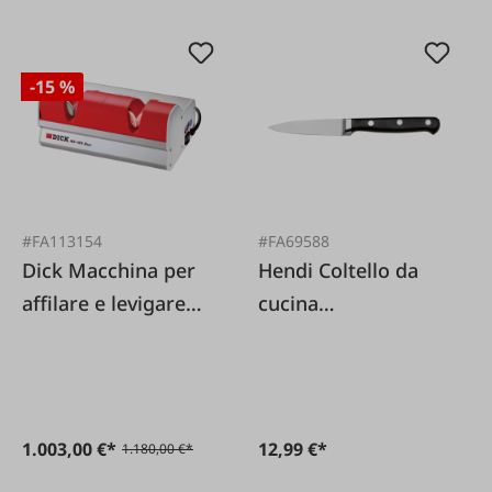
-15 %
#FA113154
#FA69588
Dick Macchina per
Hendi Coltello da
affilare e levigare
cucina
coltelli
professionale
1.003,00 €*
12,99 €*
1.180,00 €*