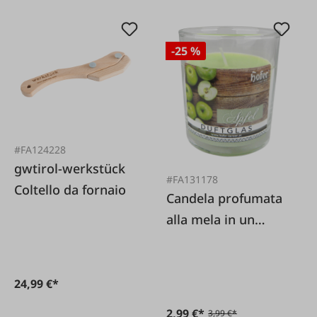
-25 %
#FA124228
gwtirol-werkstück
#FA131178
Coltello da fornaio
Candela profumata
alla mela in un
bicchiere
24,99 €*
2,99 €*
3,99 €*