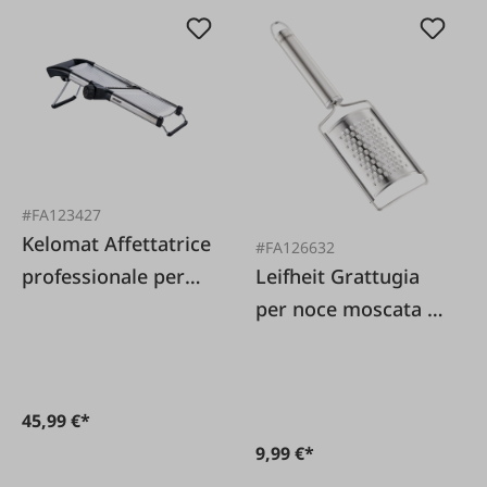
#FA123427
Kelomat Affettatrice
#FA126632
professionale per
Leifheit Grattugia
frutta e verdura in
per noce moscata in
acciaio inossidabile
acciaio inossidabile
45,99 €*
9,99 €*