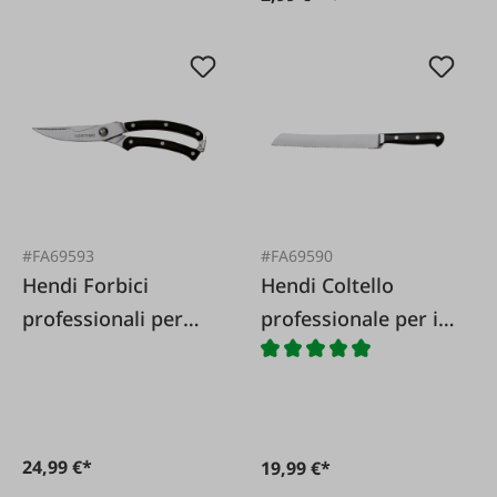
#FA69593
#FA69590
Hendi Forbici
Hendi Coltello
professionali per
professionale per il
selvaggina e
pane
pollame
24,99 €*
19,99 €*