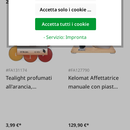
29,99 €*
49,95 €*
Accetta solo i cookie funzionali
Accetta tutti i cookie
- Servizio: Impronta
#FA131174
#FA127790
Tealight profumati
Kelomat Affettatrice
all'arancia,
manuale con piastra
confezione da 18
in legno
3,99 €*
129,90 €*