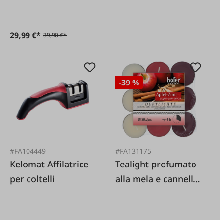
29,99 €*
39,90 €*
-39 %
#FA104449
#FA131175
Kelomat Affilatrice
Tealight profumato
per coltelli
alla mela e cannella,
confezione da 18