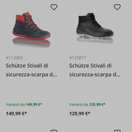
#113003
#115817
Schütze Stivali di
Schütze Stivali di
sicurezza-scarpa da
sicurezza-scarpa da
lavoro S3 Rosso KH
lavoro S3 Allround
per tetti
ESD KH
professionali
Varianti da
149,99 €*
Varianti da
129,99 €*
estremamente
149,99 €*
129,99 €*
antiscivolo