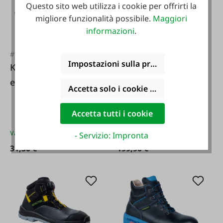
Questo sito web utilizza i cookie per offrirti la
migliore funzionalità possibile.
Maggiori
informazioni
.
#127841
#122964
Impostazioni sulla privacy
KERBL Vassoio
Schütze Stivali di
estraibile per
sicurezza-scarpa da
Accetta solo i cookie funzionali
scarpe e stivali
lavoro S3 TOPTECH
ST WINTER
Accetta tutti i cookie
Varianti da
19,95 €*
Varianti da
199,90 €*
- Servizio: Impronta
31,50 €*
199,90 €*