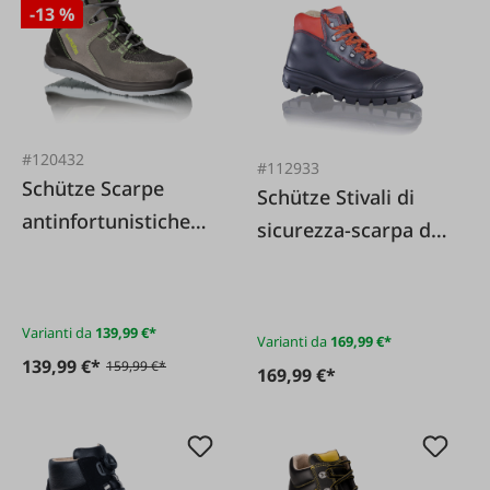
-13 %
#120432
#112933
Schütze Scarpe
Schütze Stivali di
antinfortunistiche
sicurezza-scarpa da
da lavoro S3 Treaker
lavoro S3 TOPTECH
ESD KH S3 grigie
KH
Varianti da
139,99 €*
Varianti da
169,99 €*
139,99 €*
159,99 €*
169,99 €*