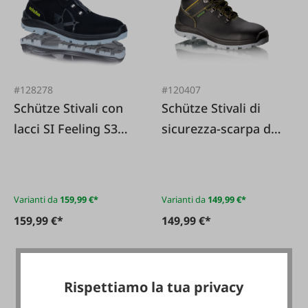
#128278
#120407
Schütze Stivali con
Schütze Stivali di
lacci SI Feeling S3
sicurezza-scarpa da
ESD KH X chiusura a
lavoro S3 Universal
torsione
ST ESD KH neri
Varianti da
159,99 €*
Varianti da
149,99 €*
159,99 €*
149,99 €*
Rispettiamo la tua privacy