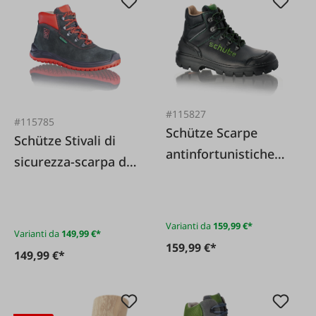
#115827
#115785
Schütze Scarpe
Schütze Stivali di
antinfortunistiche
sicurezza-scarpa da
da lavoro S3
lavoro O3 Red
Bauprofi KH
roofer professional
estremamente
senza puntale
Varianti da
159,99 €*
Varianti da
149,99 €*
robuste e comode
protettivo
159,99 €*
149,99 €*