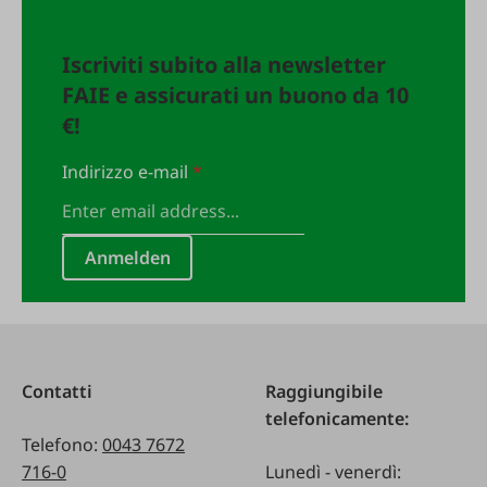
Iscriviti subito alla newsletter
FAIE e assicurati un buono da 10
€!
Indirizzo e-mail
*
Anmelden
Contatti
Raggiungibile
telefonicamente:
Telefono:
0043 7672
716-0
Lunedì - venerdì: