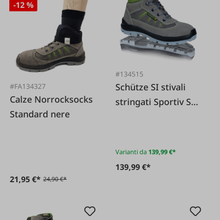
-12 %
#134515
Schütze SI stivali
#FA134327
Calze Norrocksocks
stringati Sportiv S3
Standard nere
ESD KH
Varianti da
139,99 €*
139,99 €*
21,95 €*
24,90 €*