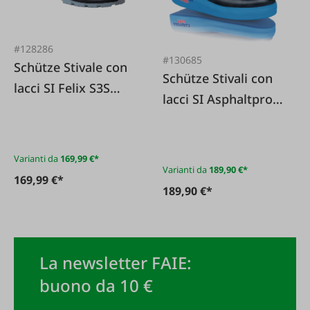
#128286
#130685
Schütze Stivale con
Schütze Stivali con
lacci SI Felix S3S
lacci SI Asphaltprofi
ESD KH X chiusura a
KH S2
torsione
Varianti da
169,99 €*
Varianti da
189,90 €*
169,99 €*
189,90 €*
La newsletter FAIE:
buono da 10 €