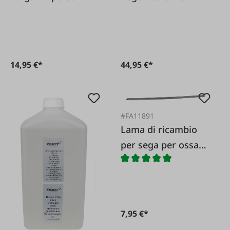
Colombo
pressione e portata
per Colombo 6 + 12
14,95 €*
44,95 €*
#FA11891
Lama di ricambio
per sega per ossa
500x20 mm
7,95 €*