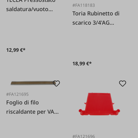
#FA118183
saldatura/vuoto
Toria Rubinetto di
JOLLY
scarico 3/4'AG
NW19+dado
Confezione da 2
12,99 €*
18,99 €*
#FA121695
Foglio di filo
riscaldante per VAC
106138
#FA121696