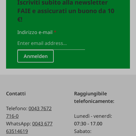
Iscriviti subito alla newsletter
FAIE e assicurati un buono da 10
€!
Indirizzo e-mail
*
Anmelden
Contatti
Raggiungibile
telefonicamente:
Telefono:
0043 7672
716-0
Lunedì - venerdì:
WhatsApp:
0043 677
07:30 - 17.00
63514619
Sabato: