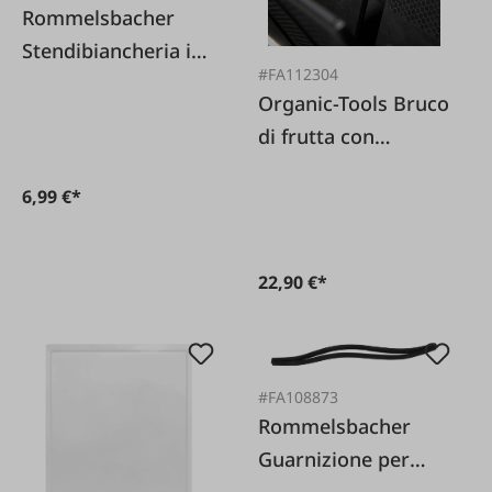
Rommelsbacher
Stendibiancheria in
#FA112304
plastica
Organic-Tools Bruco
di frutta con
stecche
6,99 €*
22,90 €*
#FA108873
Rommelsbacher
Guarnizione per
camera a vuoto