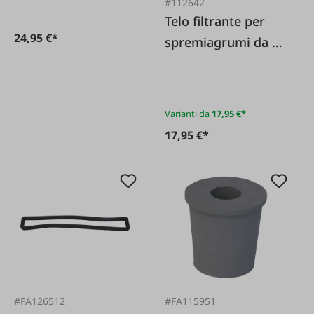
#112642
Telo filtrante per
24,95 €*
spremiagrumi da 12
litri
Varianti da
17,95 €*
17,95 €*
#FA126512
#FA115951