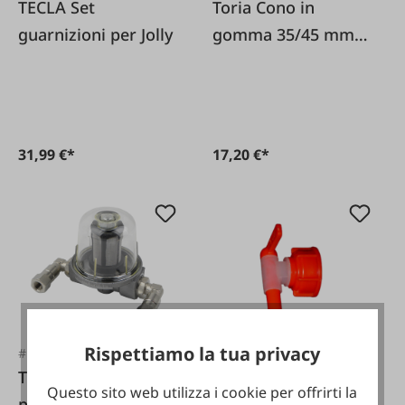
TECLA Set
Toria Cono in
guarnizioni per Jolly
gomma 35/45 mm
confezione da 2
31,99 €*
17,20 €*
Rispettiamo la tua privacy
#FA71034
#FA119206
TECLA Filtro aria
Toria Rubinetto di
Questo sito web utilizza i cookie per offrirti la
per Vac 13