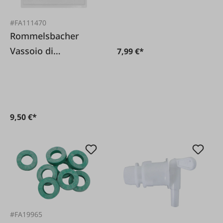
VAC485
#FA111470
Rommelsbacher
Vassoio di
7,99 €*
essiccazione in
plastica
9,50 €*
#FA19965