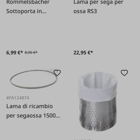
Rommelsbacher
Lama per sega per
Sottoporta in
ossa RS3
plastica
6,99 €*
22,95 €*
8,95 €*
#FA124874
Lama di ricambio
per segaossa 1500
(FA: 121944)