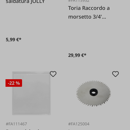
saldatura JOLLY
#FA115952
Toria Raccordo a
morsetto 3/4'
confezione da 2
5,99 €*
29,99 €*
-22 %
#FA111467
#FA125004