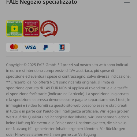
FAIE Negozio specializzato
Copyright © 2025 FAIE GmbH * I prezzi sul nostro sito web sono indicati
in euro e si intendono comprensivi di IVA austriaca, più spese di
spedizione ed eventuali spese di contrassegno, salvo diversa indicazione.
** I ricambi da noi offerti NON sono ricambi originali. Il limite di
spedizione gratuita di 149 EUR NON si applica ai rivenditori e alle tariffe
di spedizione forfettarie (indicate nell'articolo). La spedizione in giornata
e la spedizione espressa devono essere pagate separatamente. I testi, le
immagini e i video forniti su questo sito web possono essere stati creati
in tutto o in parte con l'aiuto dell'intelligenza artificiale. Wir legen großen
Wert auf die Qualität und Richtigkeit der Inhalte, wir übernehmen jedoch
keine Haftung für eventuelle Fehler oder Unstimmigkeiten, die sich aus
der Nutzung KI – generierter Inhalte ergeben könnten. Für Rückfragen
oder Hinweise stehen wir Ihnen gerne zur Verfügung