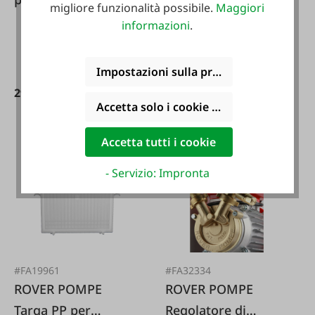
migliore funzionalità possibile.
Maggiori
scarico 2 pezzi.
informazioni
.
Impostazioni sulla privacy
29,95 €*
13,99 €*
Accetta solo i cookie funzionali
Accetta tutti i cookie
- Servizio: Impronta
#FA19961
#FA32334
ROVER POMPE
ROVER POMPE
Targa PP per
Regolatore di