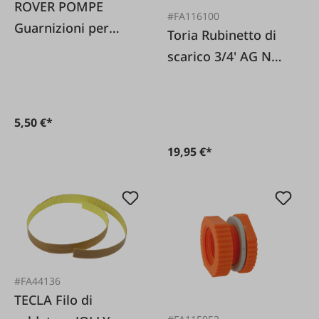
ROVER POMPE
#FA116100
Guarnizioni per
Toria Rubinetto di
piastre filtranti, 8
scarico 3/4' AG NW8
pezzi.
confezione da 2
5,50 €*
19,95 €*
#FA44136
TECLA Filo di