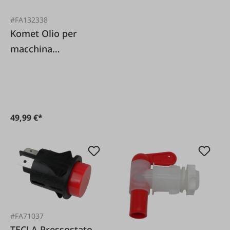
#FA132338
Komet Olio per
macchina
sottovuoto a
campana 1 l
49,99 €*
#FA71037
TECLA Pressostato