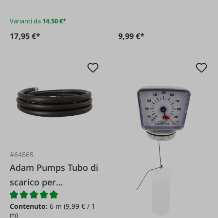
Varianti da
14,50 €*
17,95 €*
9,99 €*
#64865
Adam Pumps Tubo di
scarico per
gasolio/olio
Contenuto:
6 m
(9,99 € / 1
combustibile con 1"
m)