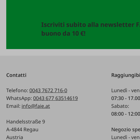
Iscriviti subito alla newsletter 
buono da 10 €!
Contatti
Raggiungibi
Telefono:
0043 7672 716-0
Lunedì - ven
WhatsApp:
0043 677 63514619
07:30 - 17.0
Email:
info@faie.at
Sabato:
08:00 - 12:0
Handelsstraße 9
A-4844 Regau
Negozio spe
Austria
Lunedì - ven