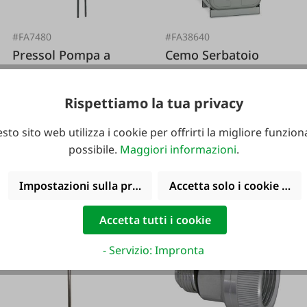
#FA7480
#FA38640
Pressol Pompa a
Cemo Serbatoio
barile Lakai
diesel
Rispettiamo la tua privacy
sto sito web utilizza i cookie per offrirti la migliore funziona
possibile.
Maggiori informazioni
.
59,50 €*
998,00 €*
1.098,00 €*
Impostazioni sulla privacy
Accetta solo i cookie funz
Accetta tutti i cookie
- Servizio: Impronta