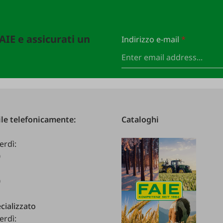
FAIE e assicurati un
Indirizzo e-mail
*
le telefonicamente:
Cataloghi
erdì:
0
0
cializzato
erdì: