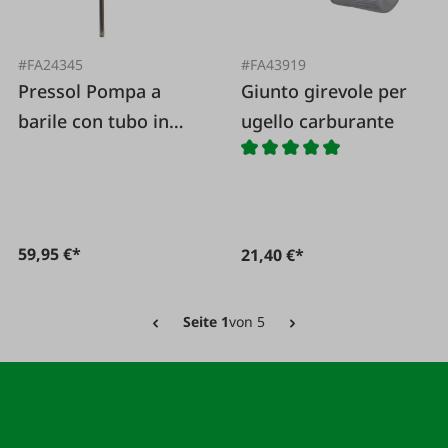
#FA24345
#FA43919
Pressol Pompa a
Giunto girevole per
barile con tubo in
ugello carburante
acciaio
59,95 €*
21,40 €*
Seite 1
von 5