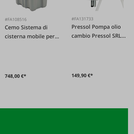
#FA131733
#FA108516
Pressol Pompa olio
Cemo Sistema di
cambio Pressol SRL
cisterna mobile per
500
gasolio da 210 L con
pompa da 12 V / 30
L/min con coperchio
149,90 €*
748,00 €*