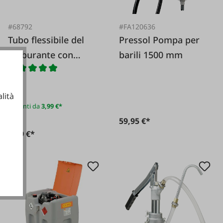
#68792
#FA120636
Tubo flessibile del
Pressol Pompa per
carburante con
barili 1500 mm
treccia tessile
lità
Varianti da
3,99 €*
Da
59,95 €*
5,09 €*
ionali