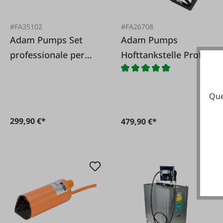
#FA35102
#FA26708
Adam Pumps Set
Adam Pumps
professionale per
Hofttankstelle Profi
pompa carburante
50
Que
299,90 €*
479,90 €*