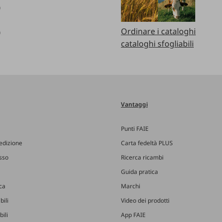
0
Ordinare i cataloghi
0
cataloghi sfogliabili
Vantaggi
Punti FAIE
edizione
Carta fedeltà PLUS
esso
Ricerca ricambi
Guida pratica
ica
Marchi
bili
Video dei prodotti
ili
App FAIE