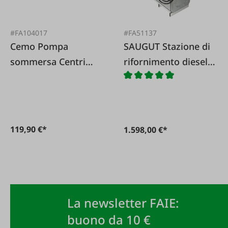
#FA104017
#FA51137
Cemo Pompa
SAUGUT Stazione di
sommersa Centri
rifornimento diesel -
SP30 12 V sciolta
Set completo 998 L
119,90 €*
1.598,00 €*
La newsletter FAIE:
buono da 10 €