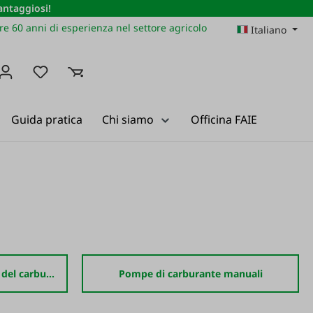
vantaggiosi!
re 60 anni di esperienza nel settore agricolo
Italiano
Hai 0 articoli nella lista dei desideri
Guida pratica
Chi siamo
Officina FAIE
Serbatoi e sistemi di pompe del carburante
Pompe di carburante manuali