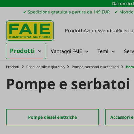
Dai un'occh
ssa al contenuto principale
Salta alla ricerca
Passa alla navigazione principale
✔ Spedizione gratuita a partire da 149 EUR
✔ Mondo 
Prodotti
Azioni
Svendita
Ricerca
Prodotti
Vantaggi FAIE
Temi
Serv
Prodotti
Casa, cortile e giardino
Pompe, serbatoi e accessori
Pomp
Pompe e serbatoi 
Pompe diesel elettriche