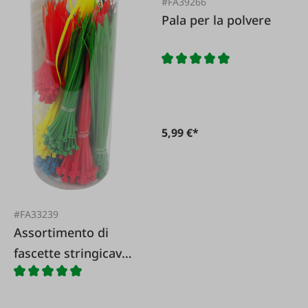
#FA39266
Pala per la polvere
5,99 €*
#FA33239
Assortimento di
fascette stringicavo
700 pezzi