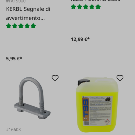
#FA19000
da 10 pezzi.
KERBL Segnale di
avvertimento
Bestiame di valore""
12,99 €*
5,95 €*
#16603