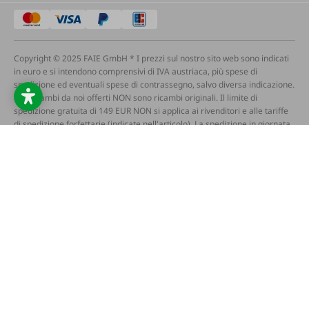
Copyright © 2025 FAIE GmbH * I prezzi sul nostro sito web sono indicati
in euro e si intendono comprensivi di IVA austriaca, più spese di
spedizione ed eventuali spese di contrassegno, salvo diversa indicazione.
** I ricambi da noi offerti NON sono ricambi originali. Il limite di
spedizione gratuita di 149 EUR NON si applica ai rivenditori e alle tariffe
di spedizione forfettarie (indicate nell'articolo). La spedizione in giornata
e la spedizione espressa devono essere pagate separatamente. I testi, le
immagini e i video forniti su questo sito web possono essere stati creati
in tutto o in parte con l'aiuto dell'intelligenza artificiale. Wir legen großen
Wert auf die Qualität und Richtigkeit der Inhalte, wir übernehmen jedoch
keine Haftung für eventuelle Fehler oder Unstimmigkeiten, die sich aus
der Nutzung KI – generierter Inhalte ergeben könnten. Für Rückfragen
oder Hinweise stehen wir Ihnen gerne zur Verfügung
AGB
Protezione dei dati
Note legali
Dichiarazione di accessibilità
Widerruf