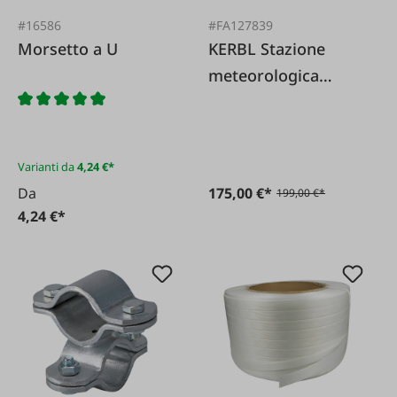
#16586
#FA127839
Morsetto a U
KERBL Stazione
meteorologica
digitale WIFI 7 in 1
Varianti da
4,24 €*
Da
175,00 €*
199,00 €*
4,24 €*