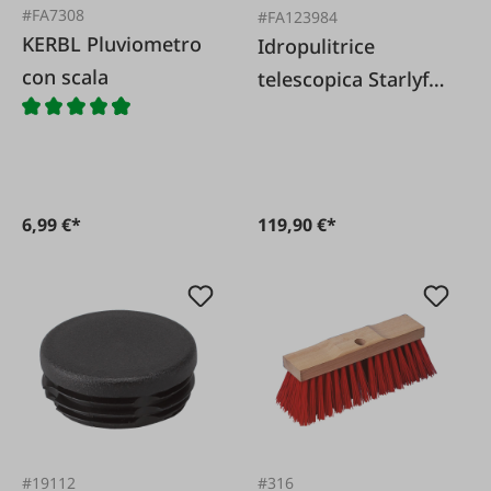
#FA7308
#FA123984
KERBL Pluviometro
Idropulitrice
con scala
telescopica Starlyf 7
metri
6,99 €*
119,90 €*
#19112
#316