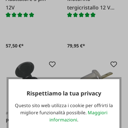
12V
tergicristallo 12 V
con interruttore
collegato - senza
posizione di
parcheggio.
57,50 €*
79,95 €*
Rispettiamo la tua privacy
Questo sito web utilizza i cookie per offrirti la
migliore funzionalità possibile.
Maggiori
#FA10065
#56671
informazioni
.
Presa in PVC
Presa BA9