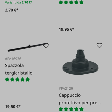
Varianti da
2,70 €*
batteria 12V/24V
2,70 €*
19,95 €*
#FA16936
Spazzola
tergicristallo
#FA2129
Cappuccio
protettivo per prese
19,50 €*
da 12 V