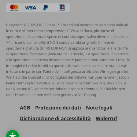
Copyright © 2025 FAIE GmbH * I prezzi sul nostro sito web sono indicati
in euro e si intendono comprensivi di IVA austriaca, più spese di
spedizione ed eventuali spese di contrassegno, salvo diversa indicazione.
** I ricambi da noi offerti NON sono ricambi originali. Il limite di
spedizione gratuita di 149 EUR NON si applica ai rivenditori e alle tariffe
di spedizione forfettarie (indicate nell'articolo). La spedizione in giornata
e la spedizione espressa devono essere pagate separatamente. I testi, le
immagini e i video forniti su questo sito web possono essere stati creati
in tutto o in parte con l'aiuto dell'intelligenza artificiale. Wir legen großen
Wert auf die Qualität und Richtigkeit der Inhalte, wir übernehmen jedoch
keine Haftung für eventuelle Fehler oder Unstimmigkeiten, die sich aus
der Nutzung KI – generierter Inhalte ergeben könnten. Für Rückfragen
oder Hinweise stehen wir Ihnen gerne zur Verfügung
AGB
Protezione dei dati
Note legali
Dichiarazione di accessibilità
Widerruf