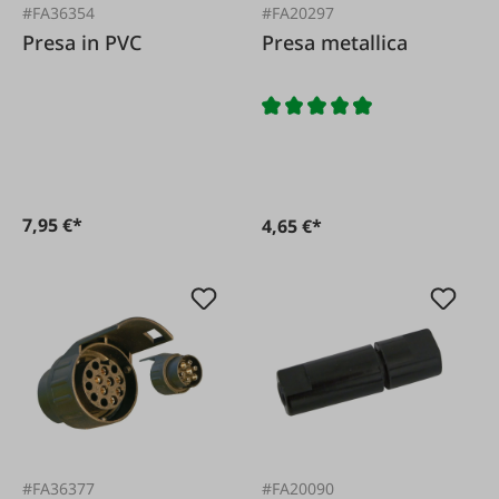
#FA36354
#FA20297
Presa in PVC
Presa metallica
7,95 €*
4,65 €*
#FA36377
#FA20090