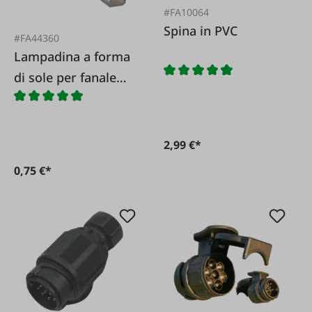
#FA10064
Spina in PVC
#FA44360
Lampadina a forma
di sole per fanale
posteriore e luce
targa 12 V/5 W
2,99 €*
0,75 €*