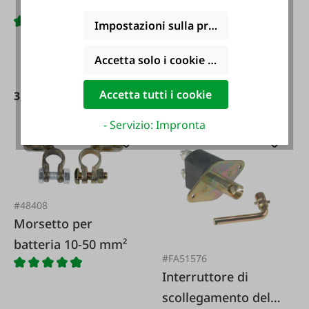
Impostazioni sulla privacy
Accetta solo i cookie funzionali
Varianti da
3,50 €*
Accetta tutti i cookie
3,45 €*
3,50 €*
- Servizio: Impronta
#48408
Morsetto per
batteria 10-50 mm²
#FA51576
Interruttore di
scollegamento della