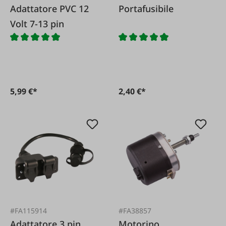
Adattatore PVC 12
Portafusibile
Volt 7-13 pin
5,99 €*
2,40 €*
#FA115914
#FA38857
Adattatore 3 pin
Motorino