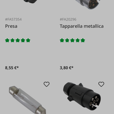
#FA57354
#FA20296
Presa
Tapparella metallica
8,55 €*
3,80 €*