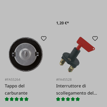
1,20 €*
#FA55264
#FA45528
Tappo del
Interruttore di
carburante
scollegamento della
batteria