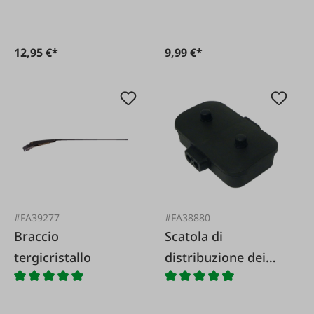
12,95 €*
9,99 €*
#FA39277
#FA38880
Braccio
Scatola di
tergicristallo
distribuzione dei
cavi