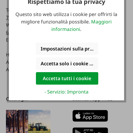
Rispettiamo la tua privacy
telefonicamente:
Telefono:
0043 7672
Questo sito web utilizza i cookie per offrirti la
716-0
Lunedì - venerdì:
migliore funzionalità possibile.
Maggiori
WhatsApp:
0043 677
07:30 - 17.00
informazioni
.
63514619
Sabato:
Email:
info@faie.at
08:00 - 12:00
Impostazioni sulla privacy
Handelsstraße 9
Negozio specializzato
A-4844 Regau
Lunedì - venerdì:
Accetta solo i cookie funzionali
Austria
08:00 - 17:00
Sabato:
Accetta tutti i cookie
08:00 - 12:00
- Servizio: Impronta
Cataloghi
Scarica l'app FAIE