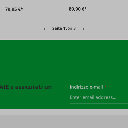
89,90 €*
79,95 €*
Seite 1
von 3
FAIE e assicurati un
Indirizzo e-mail
*