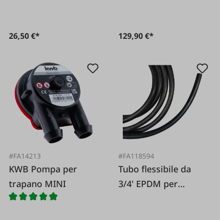
26,50 €*
129,90 €*
#FA14213
#FA118594
KWB Pompa per
Tubo flessibile da
trapano MINI
3/4' EPDM per
AdBlue