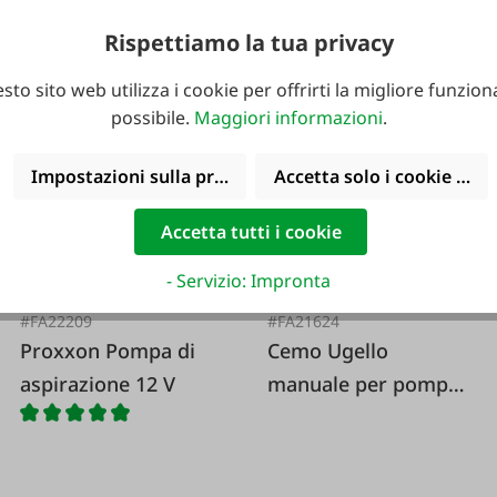
Rispettiamo la tua privacy
239,90 €*
27,95 €*
sto sito web utilizza i cookie per offrirti la migliore funziona
possibile.
Maggiori informazioni
.
Impostazioni sulla privacy
Accetta solo i cookie funz
Accetta tutti i cookie
- Servizio: Impronta
#FA22209
#FA21624
Proxxon Pompa di
Cemo Ugello
aspirazione 12 V
manuale per pompa
a manovella AdBlue