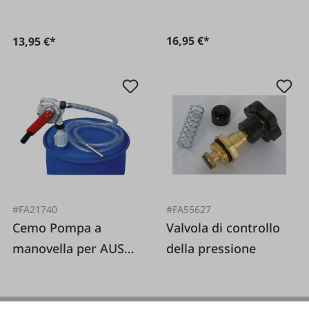
16,95 €*
13,95 €*
#FA21740
#FA55627
Cemo Pompa a
Valvola di controllo
manovella per AUS
della pressione
32 (AdBlue®)