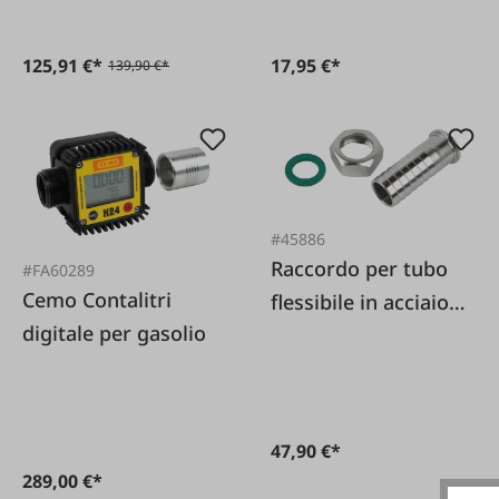
125,91 €*
17,95 €*
139,90 €*
#45886
Raccordo per tubo
#FA60289
Cemo Contalitri
flessibile in acciaio
digitale per gasolio
inossidabile
47,90 €*
289,00 €*