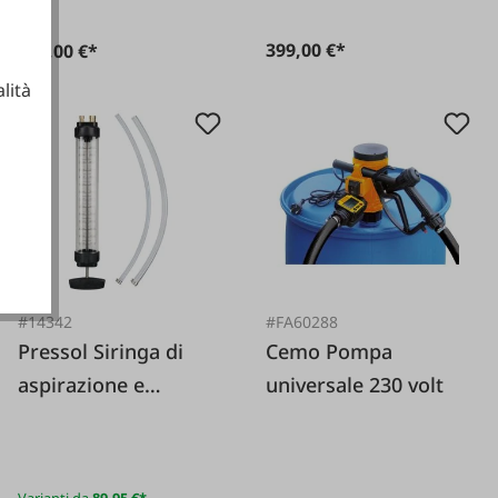
399,00 €*
598,00 €*
lità
ionali
#14342
#FA60288
Pressol Siringa di
Cemo Pompa
aspirazione e
universale 230 volt
pressione
Varianti da
89,95 €*