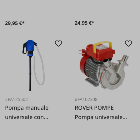
24,95 €*
29,95 €*
#FA125502
#FA102308
Pompa manuale
ROVER POMPE
universale con
Pompa universale
filettatura da 2"
Novax 30M-230V
198565~125504~1255