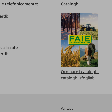
le telefonicamente:
Cataloghi
erdì:
0
0
cializzato
erdì:
0
Ordinare i cataloghi
0
cataloghi sfogliabili
Vantaggi