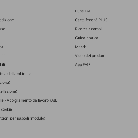
Punti FAIE
edizione
Carta fedeltà PLUS
esso
Ricerca ricambi
Guida pratica
ica
Marchi
bili
Video dei prodotti
ili
App FAIE
utela dell'ambiente
izione)
ellazione)
glie - Abbigliamento da lavoro FAIE
 cookie
zioni per pascoli (modulo)