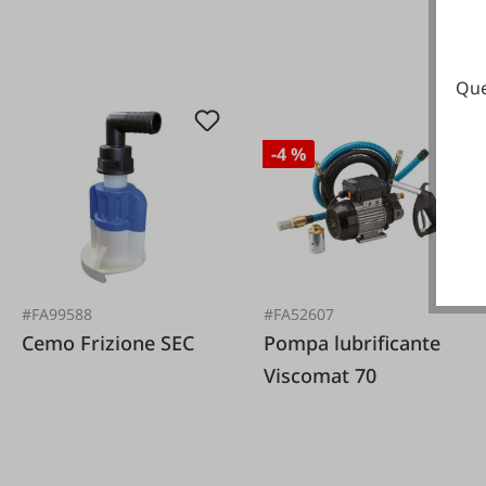
Que
-4 %
#FA99588
#FA52607
Cemo Frizione SEC
Pompa lubrificante
Viscomat 70