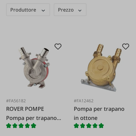
Produttore
Prezzo
#FA56182
#FA12462
ROVER POMPE
Pompa per trapano
Pompa per trapano
in ottone
in acciaio
inossidabile 25 L/min