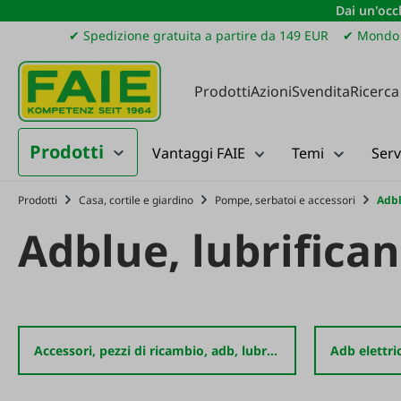
Dai un'occh
ssa al contenuto principale
Salta alla ricerca
Passa alla navigazione principale
✔ Spedizione gratuita a partire da 149 EUR
✔ Mondo 
Prodotti
Azioni
Svendita
Ricerca
Prodotti
Vantaggi FAIE
Temi
Serv
Prodotti
Casa, cortile e giardino
Pompe, serbatoi e accessori
Adbl
Adblue, lubrifica
Accessori, pezzi di ricambio, adb, lubrificazione/uns