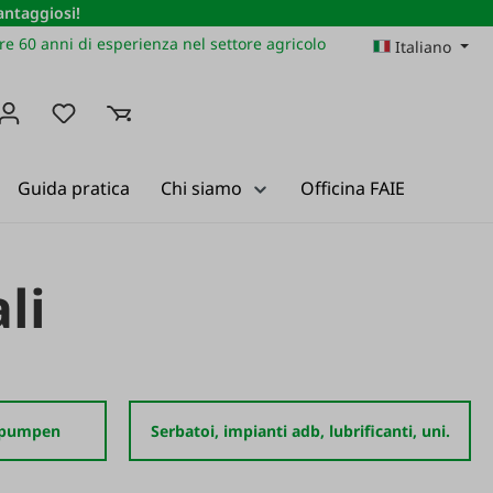
vantaggiosi!
re 60 anni di esperienza nel settore agricolo
Italiano
Hai 0 articoli nella lista dei desideri
Guida pratica
Chi siamo
Officina FAIE
li
v.pumpen
Serbatoi, impianti adb, lubrificanti, uni.