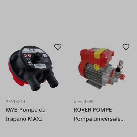
#FA14214
#FA24639
KWB Pompa da
ROVER POMPE
trapano MAXI
Pompa universale
per alimenti 230 volt