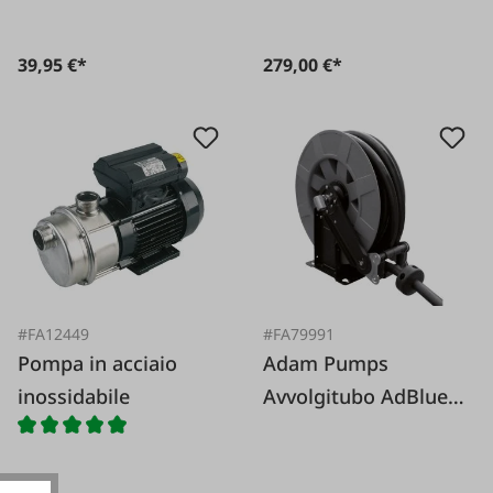
04~
198568~125505~1255
39,95 €*
279,00 €*
05~Rasoio per
pelucchi
198571~125506~1255
06~ Martello a
batteria KH 18 LTX 24
sciolto"
#FA12449
#FA79991
Pompa in acciaio
Adam Pumps
inossidabile
Avvolgitubo AdBlue
8m