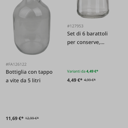
#127953
Set di 6 barattoli
per conserve,
realizzati con
amore, blu
#FA126122
Bottiglia con tappo
Varianti da
4,49 €*
a vite da 5 litri
4,49 €*
4,99 €*
11,69 €*
12,99 €*