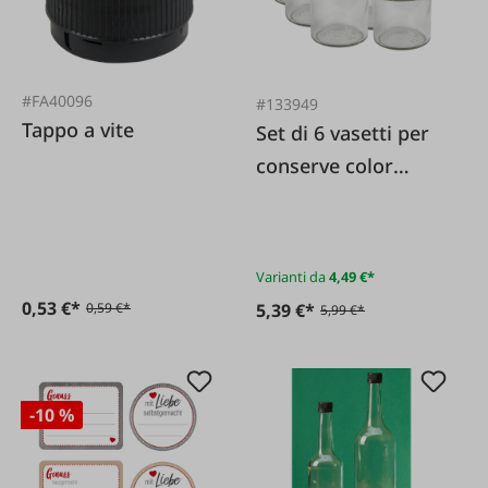
#FA40096
#133949
Tappo a vite
Set di 6 vasetti per
conserve color
argento con
coperchi a vite
Varianti da
4,49 €*
0,53 €*
0,59 €*
5,39 €*
5,99 €*
-10 %