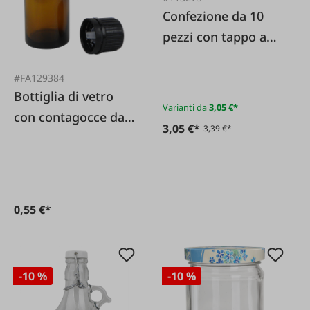
Confezione da 10
pezzi con tappo a
vite a nido d'ape
dorato.
#FA129384
Bottiglia di vetro
Varianti da
3,05 €*
con contagocce da
3,05 €*
3,39 €*
20 ml
0,55 €*
-10 %
-10 %