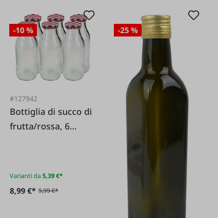
-10 %
-25 %
#127942
Bottiglia di succo di
frutta/rossa, 6
pezzi.
Varianti da
5,39 €*
8,99 €*
9,99 €*