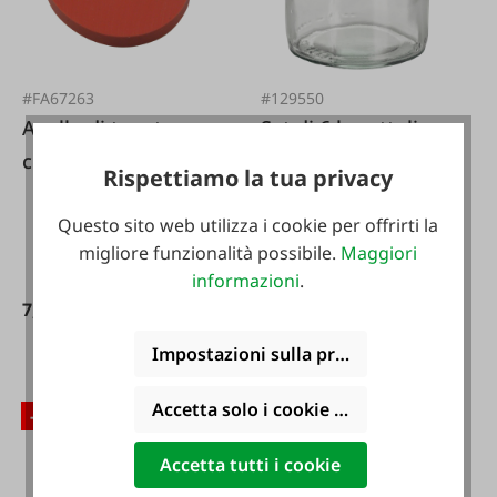
#FA67263
#129550
Anello di tenuta per
Set di 6 barattoli
chiusura a battente,
per conserve, 100%
Rispettiamo la tua privacy
confezione da 20
fatti a mano
Questo sito web utilizza i cookie per offrirti la
pezzi.
migliore funzionalità possibile.
Maggiori
Varianti da
6,29 €*
informazioni
.
7,19 €*
7,19 €*
7,99 €*
7,99 €*
Impostazioni sulla privacy
Accetta solo i cookie funzionali
-10 %
-10 %
Accetta tutti i cookie