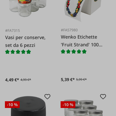
#FA57980
#FA7315
Wenko Etichette
Vasi per conserve,
'Fruit Strand' 100
set da 6 pezzi
pezzi.
5,39 €*
4,49 €*
5,99 €*
4,99 €*
-10 %
-10 %