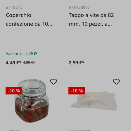
#118515
#FA133977
Coperchio
Tappo a vite da 82
confezione da 10
mm, 10 pezzi, a
Fatto con amore
nido d'ape dorato
TO82
Varianti da
4,49 €*
4,49 €*
2,99 €*
4,99 €*
-10 %
-10 %