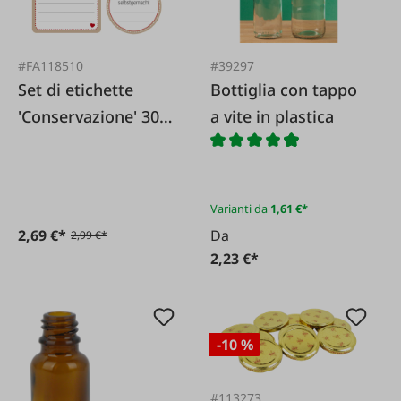
#FA118510
#39297
Set di etichette
Bottiglia con tappo
'Conservazione' 30
a vite in plastica
pezzi.
Varianti da
1,61 €*
2,69 €*
Da
2,99 €*
2,23 €*
-10 %
#113273