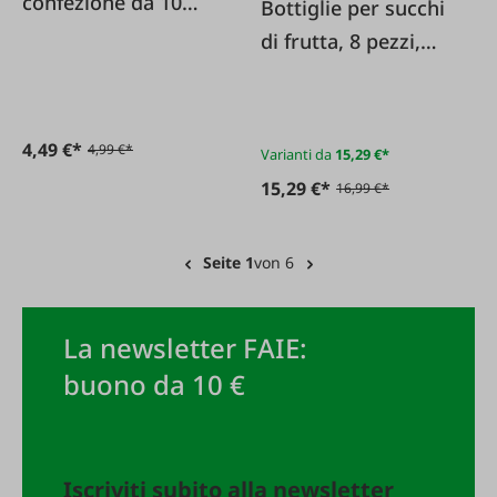
confezione da 10
Bottiglie per succhi
pezzi motivo a
di frutta, 8 pezzi,
quadri
con tappo a scatto
4,49 €*
4,99 €*
Varianti da
15,29 €*
15,29 €*
16,99 €*
Seite 1
von 6
La newsletter FAIE:
buono da 10 €
Iscriviti subito alla newsletter