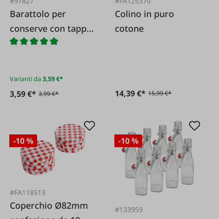
#97827
#FA125370
Barattolo per
Colino in puro
conserve con tappo
cotone
a chiusura ermetica
Varianti da
3,59 €*
14,39 €*
3,59 €*
15,99 €*
3,99 €*
-10 %
-10 %
#FA118513
Coperchio Ø82mm
#133959