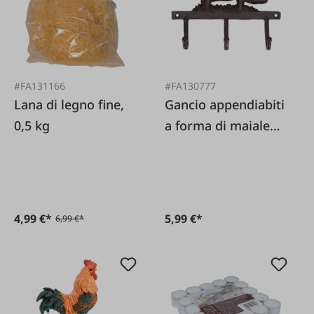
#FA131166
#FA130777
Lana di legno fine,
Gancio appendiabiti
0,5 kg
a forma di maiale
triplo in ghisa
4,99 €*
5,99 €*
6,99 €*