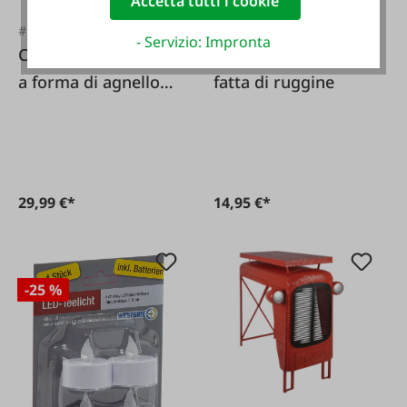
Accetta tutti i cookie
#FA115315
#FA130772
- Servizio: Impronta
Copricesto natalizio
Mucca decorativa
a forma di agnello
fatta di ruggine
bianco con pizzo,
filo rosso e ago
29,99 €*
14,95 €*
-25 %