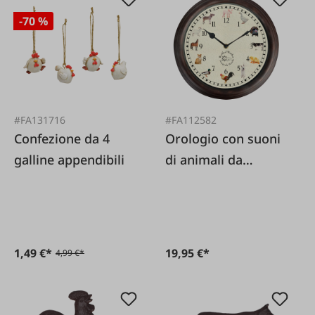
-70 %
#FA131716
#FA112582
Confezione da 4
Orologio con suoni
galline appendibili
di animali da
fattoria
1,49 €*
19,95 €*
4,99 €*