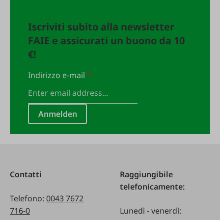
Iscriviti subito alla newsletter
FAIE e assicurati un buono da 10
€!
Indirizzo e-mail
*
Anmelden
Contatti
Raggiungibile
telefonicamente:
Telefono:
0043 7672
716-0
Lunedì - venerdì: