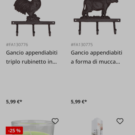
#FA130776
#FA130775
Gancio appendiabiti
Gancio appendiabiti
triplo rubinetto in
a forma di mucca
ghisa
triplo in ghisa
5,99 €*
5,99 €*
-25 %