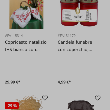
#FA115314
#FA131179
Copricesto natalizio
Candela funebre
IHS bianco con
con coperchio,
pizzo, filo rosso e
confezione da 2,
ago
rossa
29,99 €*
4,99 €*
-29 %