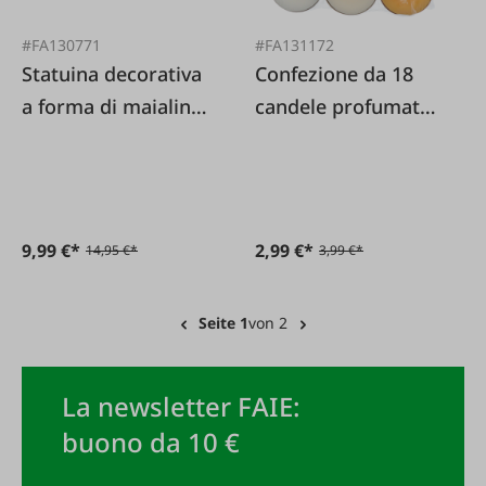
#FA130771
#FA131172
Statuina decorativa
Confezione da 18
a forma di maialino
candele profumate
in ruggine
alla vaniglia
9,99 €*
2,99 €*
14,95 €*
3,99 €*
Seite 1
von 2
La newsletter FAIE:
buono da 10 €