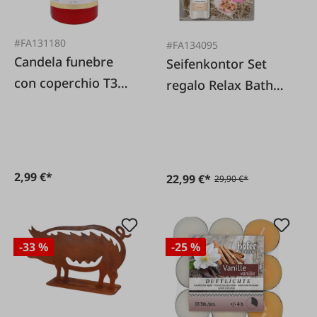
#FA131180
#FA134095
Candela funebre
Seifenkontor Set
con coperchio T3
regalo Relax Bath
rossa
Heart, Milkmaid
Bath e crema
deodorante
2,99 €*
22,99 €*
29,90 €*
-33 %
-25 %