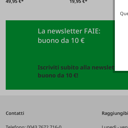
49,95 €*
19,95 €*
Que
La newsletter FAIE:
buono da 10 €
Iscriviti subito alla newsletter 
buono da 10 €!
Contatti
Raggiungibi
Telefono:
0043 7672 716-0
Lunedì - ven