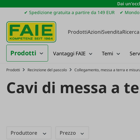
Dai un'occh
ssa al contenuto principale
Salta alla ricerca
Passa alla navigazione principale
✔ Spedizione gratuita a partire da 149 EUR
✔ Mondo 
Prodotti
Azioni
Svendita
Ricerca
Prodotti
Vantaggi FAIE
Temi
Serv
Prodotti
Recinzione del pascolo
Collegamento, messa a terra e misura
Cavi di messa a te
Produttore
Prezzo