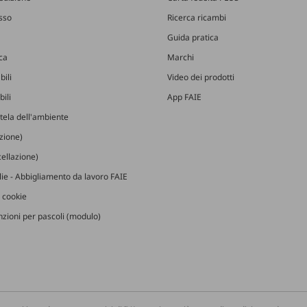
esso
Ricerca ricambi
Guida pratica
ica
Marchi
bili
Video dei prodotti
ili
App FAIE
utela dell'ambiente
izione)
ellazione)
glie - Abbigliamento da lavoro FAIE
 cookie
zioni per pascoli (modulo)