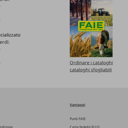
0
0
cializzato
erdì:
0
Ordinare i cataloghi
0
cataloghi sfogliabili
Vantaggi
Punti FAIE
edizione
Carta fedeltà PLUS