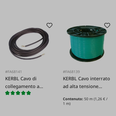
#FA68141
#FA68139
KERBL Cavo di
KERBL Cavo interrato
collegamento a
ad alta tensione
terra/filo di
Premium 1 6 mm /
Contenuto:
50 m
(1,26 € /
recinzione 3 metri
50 m
1 m)