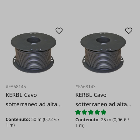
#FA68145
#FA68143
KERBL Cavo
KERBL Cavo
sotterraneo ad alta
sotterraneo ad alta
tensione 1 6 mm / 50
tensione 1 6 mm / 25
Contenuto:
50 m
(0,72 € /
Contenuto:
25 m
(0,96 € /
m
m
1 m)
1 m)