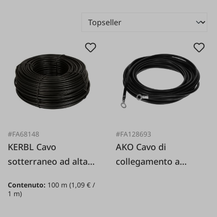
#FA68148
#FA128693
KERBL Cavo
AKO Cavo di
sotterraneo ad alta
collegamento a
tensione 2 5 mm /
terra/filo di
Contenuto:
100 m
(1,09 € /
100 m
recinzione 10 m
1 m)