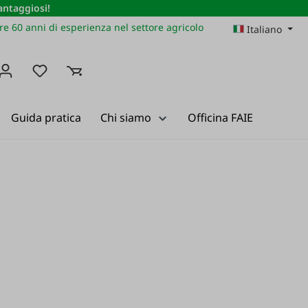
vantaggiosi!
re 60 anni di esperienza nel settore agricolo
Italiano
Hai 0 articoli nella lista dei desideri
Guida pratica
Chi siamo
Officina FAIE