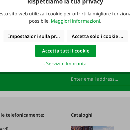
Rispettiamo la tua privacy
sto sito web utilizza i cookie per offrirti la migliore funziona
possibile.
Maggiori informazioni
.
Impostazioni sulla privacy
Accetta solo i cookie funz
Accetta tutti i cookie
- Servizio: Impronta
FAIE e assicurati un
Indirizzo e-mail
*
le telefonicamente:
Cataloghi
erdì: