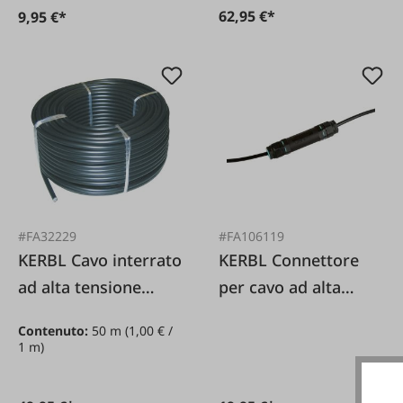
62,95 €*
9,95 €*
#FA32229
#FA106119
KERBL Cavo interrato
KERBL Connettore
ad alta tensione
per cavo ad alta
isolato 1 32 mm / 50
tensione
Contenuto:
50 m
(1,00 € /
m
1 m)