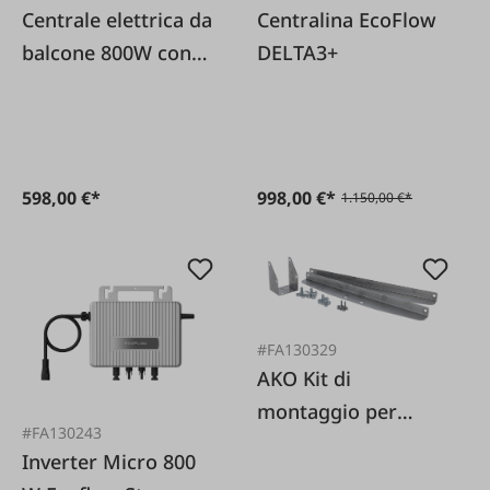
Centrale elettrica da
Centralina EcoFlow
balcone 800W con
DELTA3+
spina
598,00 €*
998,00 €*
1.150,00 €*
#FA130329
AKO Kit di
montaggio per
#FA130243
moduli solari
Inverter Micro 800