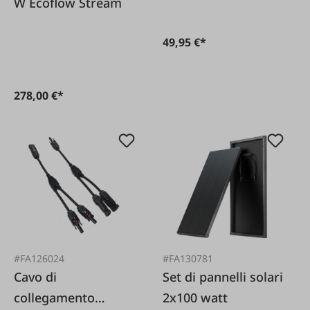
W Ecoflow Stream
49,95 €*
278,00 €*
#FA126024
#FA130781
Cavo di
Set di pannelli solari
collegamento
2x100 watt