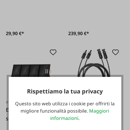
parallelo solare
MC4
29,90 €*
239,90 €*
Rispettiamo la tua privacy
#FA121450
#FA126023
Questo sito web utilizza i cookie per offrirti la
Elmag Pannello
Cavo di prolunga
migliore funzionalità possibile.
Maggiori
solare pieghevole
solare MC4 3 metri
informazioni
.
da 100 Watt