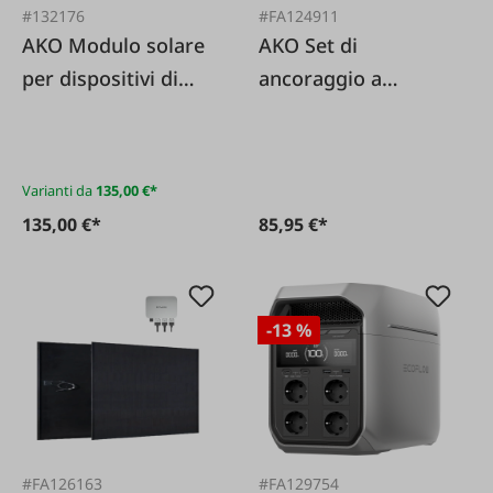
#132176
#FA124911
AKO Modulo solare
AKO Set di
per dispositivi di
ancoraggio a
recinzione elettrica
terra/di fissaggio a
spirale per moduli
solari
Varianti da
135,00 €*
135,00 €*
85,95 €*
-13 %
#FA126163
#FA129754