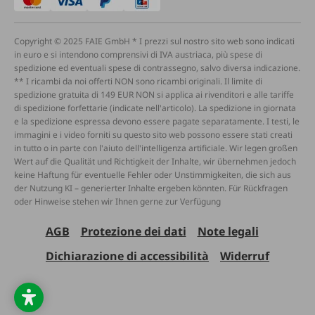
Copyright © 2025 FAIE GmbH * I prezzi sul nostro sito web sono indicati
in euro e si intendono comprensivi di IVA austriaca, più spese di
spedizione ed eventuali spese di contrassegno, salvo diversa indicazione.
** I ricambi da noi offerti NON sono ricambi originali. Il limite di
spedizione gratuita di 149 EUR NON si applica ai rivenditori e alle tariffe
di spedizione forfettarie (indicate nell'articolo). La spedizione in giornata
e la spedizione espressa devono essere pagate separatamente. I testi, le
immagini e i video forniti su questo sito web possono essere stati creati
in tutto o in parte con l'aiuto dell'intelligenza artificiale. Wir legen großen
Wert auf die Qualität und Richtigkeit der Inhalte, wir übernehmen jedoch
keine Haftung für eventuelle Fehler oder Unstimmigkeiten, die sich aus
der Nutzung KI – generierter Inhalte ergeben könnten. Für Rückfragen
oder Hinweise stehen wir Ihnen gerne zur Verfügung
AGB
Protezione dei dati
Note legali
Dichiarazione di accessibilità
Widerruf