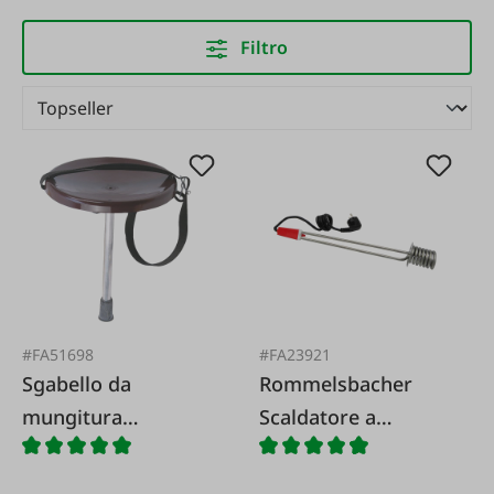
Filtro
#FA51698
#FA23921
Sgabello da
Rommelsbacher
mungitura
Scaldatore a
monopiede
immersione per
acqua 2000W