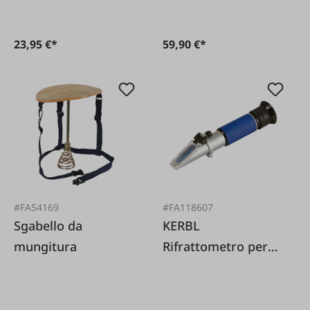
23,95 €*
59,90 €*
#FA54169
#FA118607
Sgabello da
KERBL
mungitura
Rifrattometro per
colostro