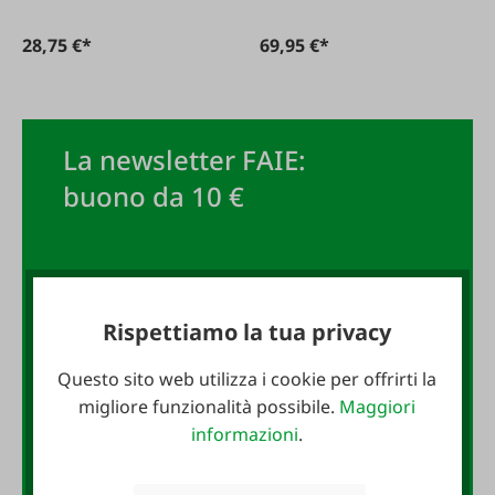
28,75 €*
69,95 €*
La newsletter FAIE:
buono da 10 €
Iscriviti subito alla newsletter
Rispettiamo la tua privacy
FAIE e assicurati un buono da 10
€!
Questo sito web utilizza i cookie per offrirti la
migliore funzionalità possibile.
Maggiori
Indirizzo e-mail
*
informazioni
.