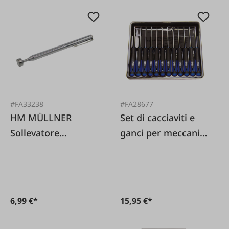
#FA33238
#FA28677
HM MÜLLNER
Set di cacciaviti e
Sollevatore
ganci per meccanici
magnetico
di precisione Set da
telescopico
12 pezzi.
6,99 €*
15,95 €*