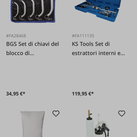
#FA28468
#FA111135
BGS Set di chiavi del
KS Tools Set di
blocco di
estrattori interni ed
avviamento
esterni, 5 pezzi.
34,95 €*
119,95 €*