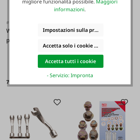
migliore funzionalità possibile.
Maggiori
informazioni
.
#FA40856
#FA28678
Impostazioni sulla privacy
Werther Pompa
BGS Set per
pneumatica per olio
filettatura M2-M18
Accetta solo i cookie funzionali
762 - Set
110 pezzi.
Accetta tutti i cookie
- Servizio: Impronta
799,00 €*
164,90 €*