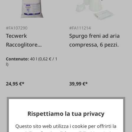
#FA107290
#FA111214
Tecwerk
Spurgo freni ad aria
Raccoglitore
compressa, 6 pezzi.
universale 40 L
Contenuto:
40 l
(0,62 € / 1
l)
24,95 €*
39,99 €*
Rispettiamo la tua privacy
Questo sito web utilizza i cookie per offrirti la