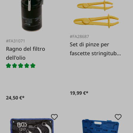
#FA28687
#FA31071
Set di pinze per
Ragno del filtro
fascette stringitubo
dell'olio
Set da 3 pezzi.
19,99 €*
24,50 €*