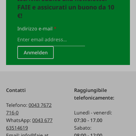
FAIE e assicurati un buono da 10
€!
Indirizzo e-mail
*
Anmelden
Contatti
Raggiungibile
telefonicamente:
Telefono:
0043 7672
716-0
Lunedì - venerdì:
WhatsApp:
0043 677
07:30 - 17.00
63514619
Sabato:
Email:
info@faie.at
08:00 - 12:00