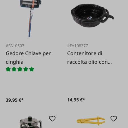
#FA10507
#FA108377
Gedore Chiave per
Contenitore di
cinghia
raccolta olio con
beccuccio 15 L
14,95 €*
39,95 €*