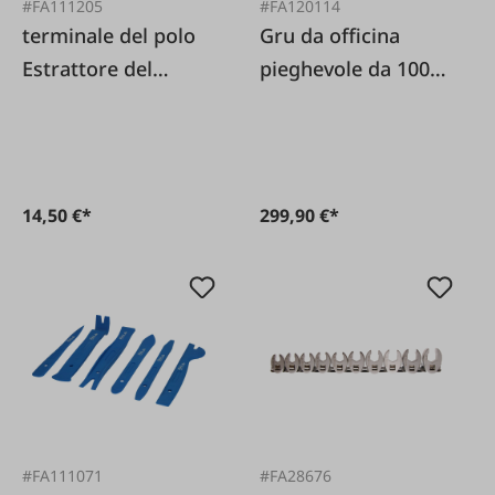
#FA111205
#FA120114
terminale del polo
Gru da officina
Estrattore del
pieghevole da 1000
braccio del
kg
tergicristallo"
14,50 €*
299,90 €*
#FA111071
#FA28676