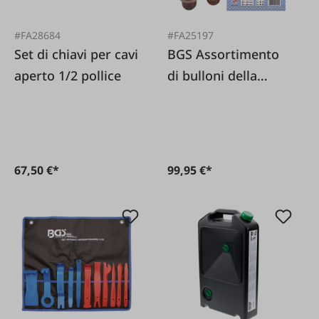
#FA28684
#FA25197
Set di chiavi per cavi
BGS Assortimento
aperto 1/2 pollice
di bulloni della
coppa dell'olio e
anelli di tenuta in
rame 534 pezzi.
67,50 €*
99,95 €*